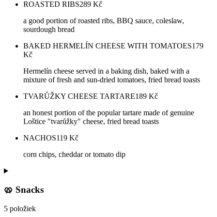
ROASTED RIBS
289
Kč
a good portion of roasted ribs, BBQ sauce, coleslaw,
sourdough bread
BAKED HERMELÍN CHEESE WITH TOMATOES
179
Kč
Hermelín cheese served in a baking dish, baked with a
mixture of fresh and sun-dried tomatoes, fried bread toasts
TVARŮŽKY CHEESE TARTARE
189
Kč
an honest portion of the popular tartare made of genuine
Loštice "tvarůžky" cheese, fried bread toasts
NACHOS
119
Kč
corn chips, cheddar or tomato dip
🥨 Snacks
5 položiek