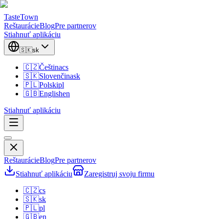
TasteTown
Reštaurácie
Blog
Pre partnerov
Stiahnuť aplikáciu
🇸🇰
sk
🇨🇿
Čeština
cs
🇸🇰
Slovenčina
sk
🇵🇱
Polski
pl
🇬🇧
English
en
Stiahnuť aplikáciu
Reštaurácie
Blog
Pre partnerov
Stiahnuť aplikáciu
Zaregistruj svoju firmu
🇨🇿
cs
🇸🇰
sk
🇵🇱
pl
🇬🇧
en