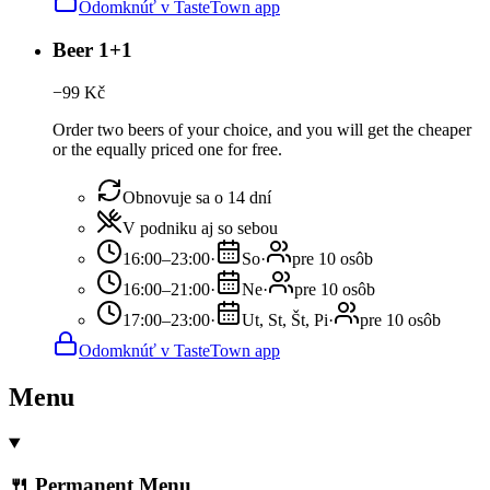
Odomknúť v TasteTown app
Beer 1+1
−
99
Kč
Order two beers of your choice, and you will get the cheaper
or the equally priced one for free.
Obnovuje sa o 14 dní
V podniku aj so sebou
16:00–23:00
·
So
·
pre 10 osôb
16:00–21:00
·
Ne
·
pre 10 osôb
17:00–23:00
·
Ut, St, Št, Pi
·
pre 10 osôb
Odomknúť v TasteTown app
Menu
🍴 Permanent Menu