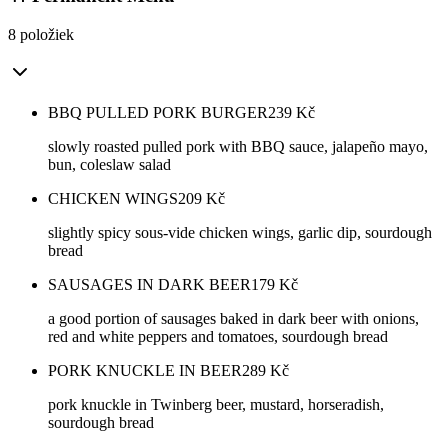
8 položiek
BBQ PULLED PORK BURGER
239
Kč
slowly roasted pulled pork with BBQ sauce, jalapeño mayo,
bun, coleslaw salad
CHICKEN WINGS
209
Kč
slightly spicy sous-vide chicken wings, garlic dip, sourdough
bread
SAUSAGES IN DARK BEER
179
Kč
a good portion of sausages baked in dark beer with onions,
red and white peppers and tomatoes, sourdough bread
PORK KNUCKLE IN BEER
289
Kč
pork knuckle in Twinberg beer, mustard, horseradish,
sourdough bread