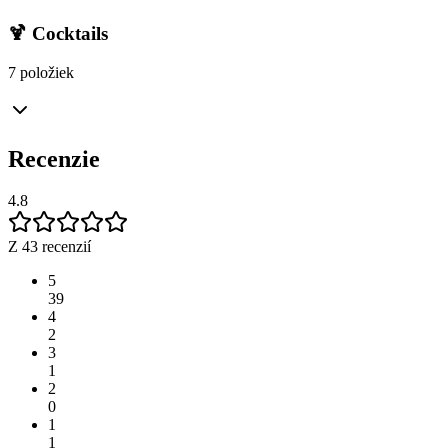
🍹 Cocktails
7 položiek
Recenzie
4.8
Z 43 recenzií
5
39
4
2
3
1
2
0
1
1