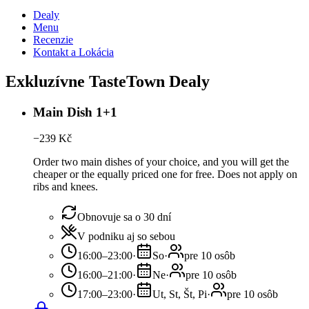
Dealy
Menu
Recenzie
Kontakt a Lokácia
Exkluzívne TasteTown Dealy
Main Dish 1+1
−
239
Kč
Order two main dishes of your choice, and you will get the
cheaper or the equally priced one for free. Does not apply on
ribs and knees.
Obnovuje sa o 30 dní
V podniku aj so sebou
16:00–23:00
·
So
·
pre 10 osôb
16:00–21:00
·
Ne
·
pre 10 osôb
17:00–23:00
·
Ut, St, Št, Pi
·
pre 10 osôb