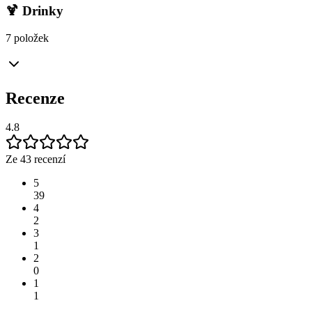
🍹 Drinky
7 položek
Recenze
4.8
Ze 43 recenzí
5
39
4
2
3
1
2
0
1
1