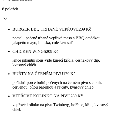
8 položek
BURGER BBQ TRHANÉ VEPŘOVÉ
239
Kč
pomalu pečené trhané vepřové maso s BBQ omáčkou,
jalapeňo mayo, bunska, coleslaw salát
CHICKEN WINGS
209
Kč
lehce pikantní sous-vide kuřecí křídla, česnekový dip,
kvasový chléb
BUŘTY NA ČERNÉM PIVU
179
Kč
pořádná porce buřtů pečených na černém pivu s cibulí,
červenou, bílou paprikou a rajčaty, kvasový chléb
VEPŘOVÉ KOLÍNKO NA PIVU
289
Kč
vepřové kolínko na pivu Twinberg, hořčice, křen, kvasový
chléb