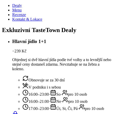
Dealy
Menu
Recenze
Kontakt & Lokace
Exkluzivní TasteTown Dealy
Hlavní jídlo 1+1
−
239
Kč
Objednej si dvě hlavní jídla podle tvé volby a to levnější nebo
stejné ceny dostaneš zdarma. Nevztahuje se na žebra a
koleno.
Obnovuje se za 30 dní
V podniku i s sebou
16:00–23:00
·
So
·
pro 10 osob
16:00–21:00
·
Ne
·
pro 10 osob
17:00–23:00
·
Út, St, Čt, Pá
·
pro 10 osob