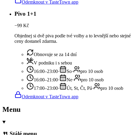
Odemknout v TasteTown app
Pivo 1+1
−
99
Kč
Objednej si dvě piva podle tvé volby a to levnější nebo stejné
ceny dostaneš zdarma.
Obnovuje se za 14 dní
V podniku i s sebou
16:00–23:00
·
So
·
pro 10 osob
16:00–21:00
·
Ne
·
pro 10 osob
17:00–23:00
·
Út, St, Čt, Pá
·
pro 10 osob
Odemknout v TasteTown app
Menu
🍴 Stálé menu