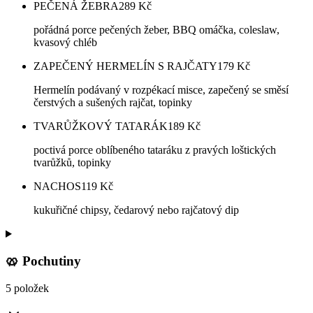
PEČENÁ ŽEBRA
289
Kč
pořádná porce pečených žeber, BBQ omáčka, coleslaw,
kvasový chléb
ZAPEČENÝ HERMELÍN S RAJČATY
179
Kč
Hermelín podávaný v rozpékací misce, zapečený se směsí
čerstvých a sušených rajčat, topinky
TVARŮŽKOVÝ TATARÁK
189
Kč
poctivá porce oblíbeného tataráku z pravých loštických
tvarůžků, topinky
NACHOS
119
Kč
kukuřičné chipsy, čedarový nebo rajčatový dip
🥨 Pochutiny
5 položek