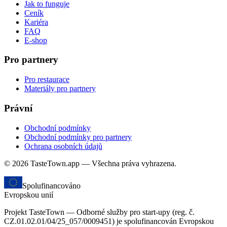
Jak to funguje
Ceník
Kariéra
FAQ
E-shop
Pro partnery
Pro restaurace
Materiály pro partnery
Právní
Obchodní podmínky
Obchodní podmínky pro partnery
Ochrana osobních údajů
© 2026 TasteTown.app — Všechna práva vyhrazena.
Spolufinancováno
Evropskou unií
Projekt TasteTown — Odborné služby pro start-upy (reg. č.
CZ.01.02.01/04/25_057/0009451) je spolufinancován Evropskou