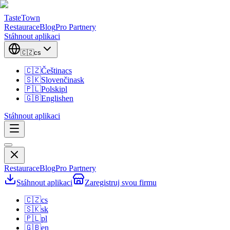
TasteTown
Restaurace
Blog
Pro Partnery
Stáhnout aplikaci
🇨🇿
cs
🇨🇿
Čeština
cs
🇸🇰
Slovenčina
sk
🇵🇱
Polski
pl
🇬🇧
English
en
Stáhnout aplikaci
Restaurace
Blog
Pro Partnery
Stáhnout aplikaci
Zaregistruj svou firmu
🇨🇿
cs
🇸🇰
sk
🇵🇱
pl
🇬🇧
en