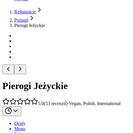
Reštaurácie
Poznań
Pierogi Jeżyckie
Pierogi Jeżyckie
5.0
(
53
recenzií
)
·
Vegan, Polish, International
Dealy
Menu