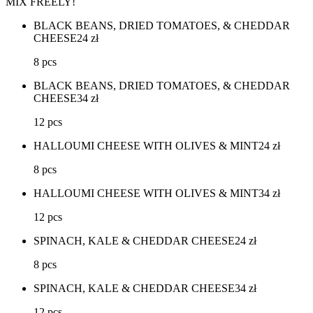
MIX FREELY!
BLACK BEANS, DRIED TOMATOES, & CHEDDAR
CHEESE
24
zł
8 pcs
BLACK BEANS, DRIED TOMATOES, & CHEDDAR
CHEESE
34
zł
12 pcs
HALLOUMI CHEESE WITH OLIVES & MINT
24
zł
8 pcs
HALLOUMI CHEESE WITH OLIVES & MINT
34
zł
12 pcs
SPINACH, KALE & CHEDDAR CHEESE
24
zł
8 pcs
SPINACH, KALE & CHEDDAR CHEESE
34
zł
12 pcs