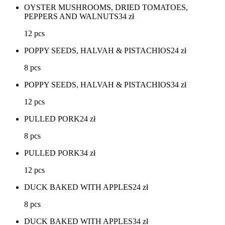
OYSTER MUSHROOMS, DRIED TOMATOES,
PEPPERS AND WALNUTS
34
zł
12 pcs
POPPY SEEDS, HALVAH & PISTACHIOS
24
zł
8 pcs
POPPY SEEDS, HALVAH & PISTACHIOS
34
zł
12 pcs
PULLED PORK
24
zł
8 pcs
PULLED PORK
34
zł
12 pcs
DUCK BAKED WITH APPLES
24
zł
8 pcs
DUCK BAKED WITH APPLES
34
zł