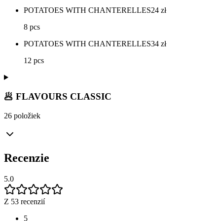
POTATOES WITH CHANTERELLES
24
zł
8 pcs
POTATOES WITH CHANTERELLES
34
zł
12 pcs
🥟 FLAVOURS CLASSIC
26 položiek
Recenzie
5.0
Z 53 recenzií
5