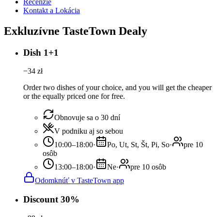
Recenzie
Kontakt a Lokácia
Exkluzívne TasteTown Dealy
Dish 1+1
−
34
zł
Order two dishes of your choice, and you will get the cheaper
or the equally priced one for free.
Obnovuje sa o 30 dní
V podniku aj so sebou
10:00–18:00
·
Po, Ut, St, Št, Pi, So
·
pre 10
osôb
13:00–18:00
·
Ne
·
pre 10 osôb
Odomknúť v TasteTown app
Discount 30%