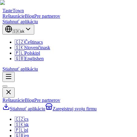
TasteTown
Reštaurácie
Blog
Pre partnerov
Stiahnuť aplikáciu
🇸🇰
sk
🇨🇿
Čeština
cs
🇸🇰
Slovenčina
sk
🇵🇱
Polski
pl
🇬🇧
English
en
Stiahnuť aplikáciu
Reštaurácie
Blog
Pre partnerov
Stiahnuť aplikáciu
Zaregistruj svoju firmu
🇨🇿
cs
🇸🇰
sk
🇵🇱
pl
🇬🇧
en