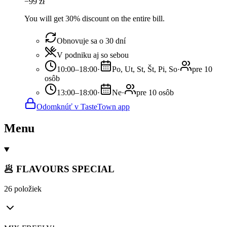
−
99
zł
You will get 30% discount on the entire bill.
Obnovuje sa o 30 dní
V podniku aj so sebou
10:00–18:00
·
Po, Ut, St, Št, Pi, So
·
pre 10
osôb
13:00–18:00
·
Ne
·
pre 10 osôb
Odomknúť v TasteTown app
Menu
🥟 FLAVOURS SPECIAL
26 položiek