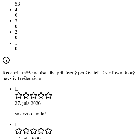
53
4
0
3
0
2
0
1
0
Recenziu môže napísať iba prihlásený používateľ TasteTown, ktorý
navštívil reštauráciu.
L
27. júla 2026
smaczno i miło!
F
17. júla 2026