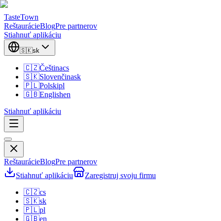
TasteTown
Reštaurácie
Blog
Pre partnerov
Stiahnuť aplikáciu
🇸🇰
sk
🇨🇿
Čeština
cs
🇸🇰
Slovenčina
sk
🇵🇱
Polski
pl
🇬🇧
English
en
Stiahnuť aplikáciu
Reštaurácie
Blog
Pre partnerov
Stiahnuť aplikáciu
Zaregistruj svoju firmu
🇨🇿
cs
🇸🇰
sk
🇵🇱
pl
🇬🇧
en