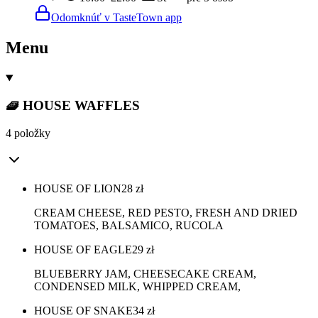
Odomknúť v TasteTown app
Menu
🧇 HOUSE WAFFLES
4 položky
HOUSE OF LION
28
zł
CREAM CHEESE, RED PESTO, FRESH AND DRIED
TOMATOES, BALSAMICO, RUCOLA
HOUSE OF EAGLE
29
zł
BLUEBERRY JAM, CHEESECAKE CREAM,
CONDENSED MILK, WHIPPED CREAM,
HOUSE OF SNAKE
34
zł