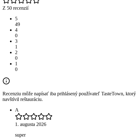
Z 50 recenzií
5
49
4
0
3
1
2
0
1
0
Recenziu môže napísať iba prihlásený používateľ TasteTown, ktorý
navštívil reštauráciu.
A
1. augusta 2026
super