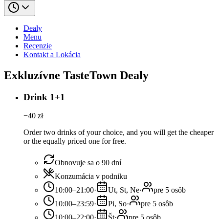
Dealy
Menu
Recenzie
Kontakt a Lokácia
Exkluzívne TasteTown Dealy
Drink 1+1
−
40
zł
Order two drinks of your choice, and you will get the cheaper
or the equally priced one for free.
Obnovuje sa o 90 dní
Konzumácia v podniku
10:00–21:00
·
Ut, St, Ne
·
pre 5 osôb
10:00–23:59
·
Pi, So
·
pre 5 osôb
10:00–22:00
·
Št
·
pre 5 osôb