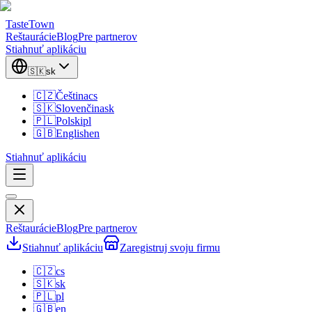
TasteTown
Reštaurácie
Blog
Pre partnerov
Stiahnuť aplikáciu
🇸🇰
sk
🇨🇿
Čeština
cs
🇸🇰
Slovenčina
sk
🇵🇱
Polski
pl
🇬🇧
English
en
Stiahnuť aplikáciu
Reštaurácie
Blog
Pre partnerov
Stiahnuť aplikáciu
Zaregistruj svoju firmu
🇨🇿
cs
🇸🇰
sk
🇵🇱
pl
🇬🇧
en