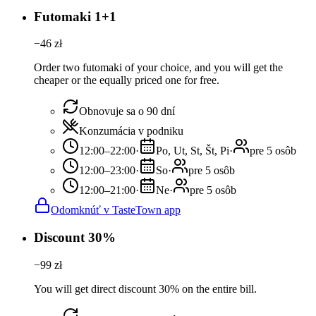
Futomaki 1+1
−
46
zł
Order two futomaki of your choice, and you will get the
cheaper or the equally priced one for free.
Obnovuje sa o 90 dní
Konzumácia v podniku
12:00–22:00
·
Po, Ut, St, Št, Pi
·
pre 5 osôb
12:00–23:00
·
So
·
pre 5 osôb
12:00–21:00
·
Ne
·
pre 5 osôb
Odomknúť v TasteTown app
Discount 30%
−
99
zł
You will get direct discount 30% on the entire bill.