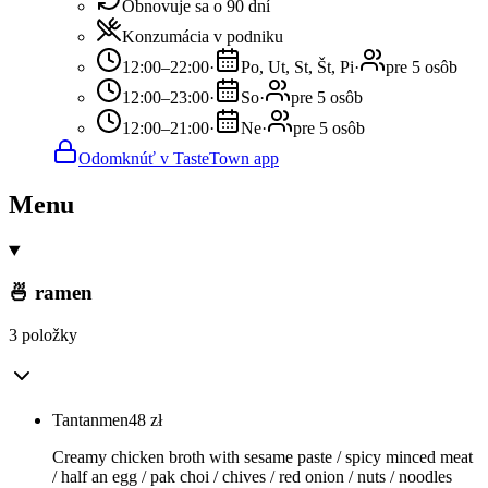
Obnovuje sa o 90 dní
Konzumácia v podniku
12:00–22:00
·
Po, Ut, St, Št, Pi
·
pre 5 osôb
12:00–23:00
·
So
·
pre 5 osôb
12:00–21:00
·
Ne
·
pre 5 osôb
Odomknúť v TasteTown app
Menu
🍜 ramen
3 položky
Tantanmen
48
zł
Creamy chicken broth with sesame paste / spicy minced meat
/ half an egg / pak choi / chives / red onion / nuts / noodles