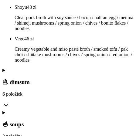
Shoyu
48
zł
Clear pork broth with soy sauce / bacon / half an egg / menma
/ shimeji mushrooms / spring onion / chives / bonito flakes /
noodles
Vege
46
zł
Creamy vegetable and miso paste broth / smoked tofu / pak
choi / shiitake mushrooms / chives / spring onion / red onion /
noodles
🥟 dimsum
6 položiek
🥣 soups