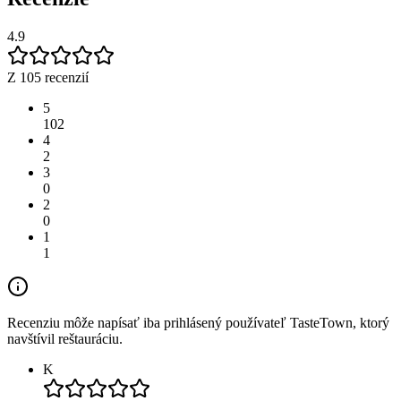
4.9
Z 105 recenzií
5
102
4
2
3
0
2
0
1
1
Recenziu môže napísať iba prihlásený používateľ TasteTown, ktorý
navštívil reštauráciu.
K