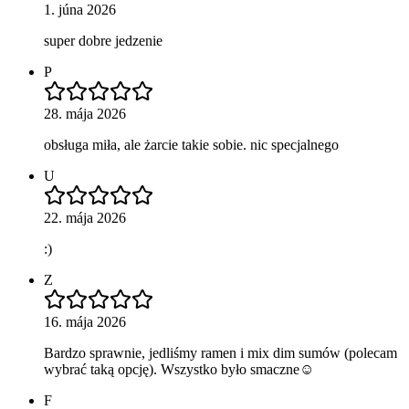
1. júna 2026
super dobre jedzenie
P
28. mája 2026
obsługa miła, ale żarcie takie sobie. nic specjalnego
U
22. mája 2026
:)
Z
16. mája 2026
Bardzo sprawnie, jedliśmy ramen i mix dim sumów (polecam
wybrać taką opcję). Wszystko było smaczne☺️
F