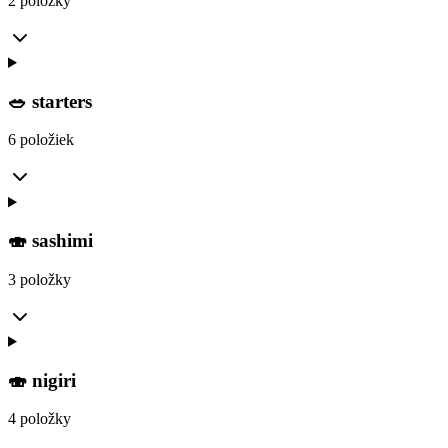
2 položky
🥗 starters
6 položiek
🍣 sashimi
3 položky
🍣 nigiri
4 položky