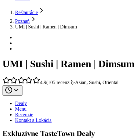
Reštaurácie
Poznań
UMI | Sushi | Ramen | Dimsum
UMI | Sushi | Ramen | Dimsum
4.9
(
105
recenzií
)
·
Asian, Sushi, Oriental
Dealy
Menu
Recenzie
Kontakt a Lokácia
Exkluzívne TasteTown Dealy