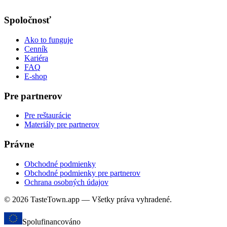
Spoločnosť
Ako to funguje
Cenník
Kariéra
FAQ
E-shop
Pre partnerov
Pre reštaurácie
Materiály pre partnerov
Právne
Obchodné podmienky
Obchodné podmienky pre partnerov
Ochrana osobných údajov
© 2026 TasteTown.app — Všetky práva vyhradené.
Spolufinancováno