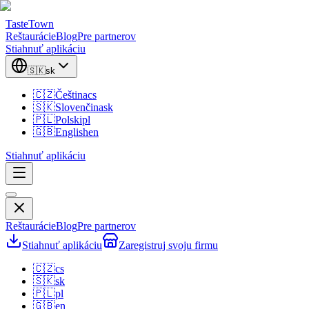
TasteTown
Reštaurácie
Blog
Pre partnerov
Stiahnuť aplikáciu
🇸🇰
sk
🇨🇿
Čeština
cs
🇸🇰
Slovenčina
sk
🇵🇱
Polski
pl
🇬🇧
English
en
Stiahnuť aplikáciu
Reštaurácie
Blog
Pre partnerov
Stiahnuť aplikáciu
Zaregistruj svoju firmu
🇨🇿
cs
🇸🇰
sk
🇵🇱
pl
🇬🇧
en