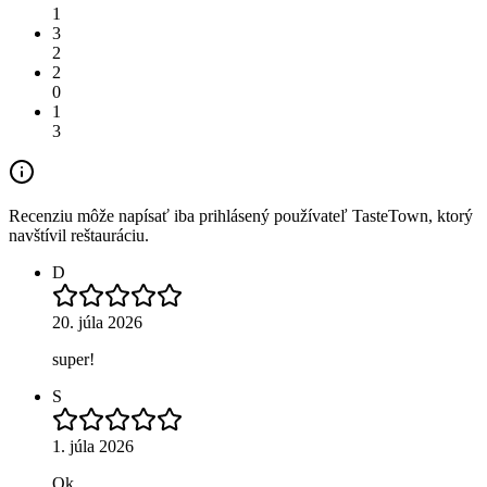
1
3
2
2
0
1
3
Recenziu môže napísať iba prihlásený používateľ TasteTown, ktorý
navštívil reštauráciu.
D
20. júla 2026
super!
S
1. júla 2026
Ok