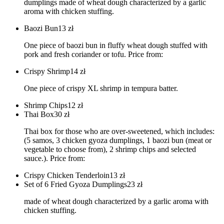
dumplings made of wheat dough characterized by a garlic
aroma with chicken stuffing.
Baozi Bun
13
zł
One piece of baozi bun in fluffy wheat dough stuffed with
pork and fresh coriander or tofu. Price from:
Crispy Shrimp
14
zł
One piece of crispy XL shrimp in tempura batter.
Shrimp Chips
12
zł
Thai Box
30
zł
Thai box for those who are over-sweetened, which includes:
(5 samos, 3 chicken gyoza dumplings, 1 baozi bun (meat or
vegetable to choose from), 2 shrimp chips and selected
sauce.). Price from:
Crispy Chicken Tenderloin
13
zł
Set of 6 Fried Gyoza Dumplings
23
zł
made of wheat dough characterized by a garlic aroma with
chicken stuffing.