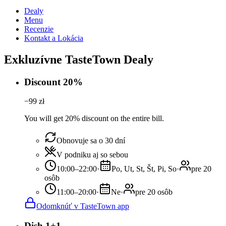
Dealy
Menu
Recenzie
Kontakt a Lokácia
Exkluzívne TasteTown Dealy
Discount 20%
−
99
zł
You will get 20% discount on the entire bill.
Obnovuje sa o 30 dní
V podniku aj so sebou
10:00–22:00
·
Po, Ut, St, Št, Pi, So
·
pre 20
osôb
11:00–20:00
·
Ne
·
pre 20 osôb
Odomknúť v TasteTown app
Dish 1+1