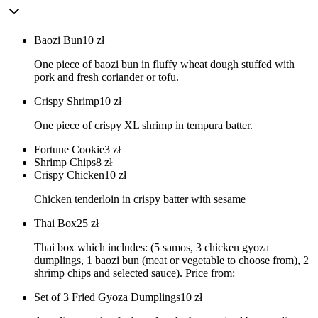
Baozi Bun
10
zł
One piece of baozi bun in fluffy wheat dough stuffed with
pork and fresh coriander or tofu.
Crispy Shrimp
10
zł
One piece of crispy XL shrimp in tempura batter.
Fortune Cookie
3
zł
Shrimp Chips
8
zł
Crispy Chicken
10
zł
Chicken tenderloin in crispy batter with sesame
Thai Box
25
zł
Thai box which includes: (5 samos, 3 chicken gyoza
dumplings, 1 baozi bun (meat or vegetable to choose from), 2
shrimp chips and selected sauce). Price from:
Set of 3 Fried Gyoza Dumplings
10
zł