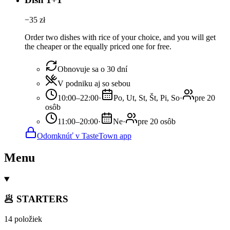
−
35
zł
Order two dishes with rice of your choice, and you will get
the cheaper or the equally priced one for free.
Obnovuje sa o 30 dní
V podniku aj so sebou
10:00–22:00
·
Po, Ut, St, Št, Pi, So
·
pre 20
osôb
11:00–20:00
·
Ne
·
pre 20 osôb
Odomknúť v TasteTown app
Menu
🥟 STARTERS
14 položiek