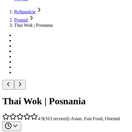
Reštaurácie
Poznań
Thai Wok | Posnania
Thai Wok | Posnania
4.9
(
163
recenzií
)
·
Asian, Fast Food, Oriental