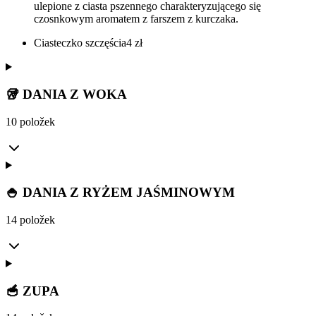
ulepione z ciasta pszennego charakteryzującego się
czosnkowym aromatem z farszem z kurczaka.
Ciasteczko szczęścia
4
zł
🥡 DANIA Z WOKA
10 položek
🍚 DANIA Z RYŻEM JAŚMINOWYM
14 položek
🥣 ZUPA