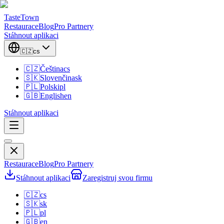
TasteTown
Restaurace
Blog
Pro Partnery
Stáhnout aplikaci
🇨🇿
cs
🇨🇿
Čeština
cs
🇸🇰
Slovenčina
sk
🇵🇱
Polski
pl
🇬🇧
English
en
Stáhnout aplikaci
Restaurace
Blog
Pro Partnery
Stáhnout aplikaci
Zaregistruj svou firmu
🇨🇿
cs
🇸🇰
sk
🇵🇱
pl
🇬🇧
en