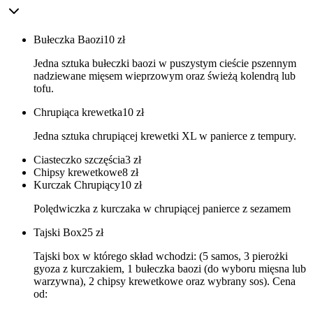
Bułeczka Baozi
10
zł
Jedna sztuka bułeczki baozi w puszystym cieście pszennym
nadziewane mięsem wieprzowym oraz świeżą kolendrą lub
tofu.
Chrupiąca krewetka
10
zł
Jedna sztuka chrupiącej krewetki XL w panierce z tempury.
Ciasteczko szczęścia
3
zł
Chipsy krewetkowe
8
zł
Kurczak Chrupiący
10
zł
Polędwiczka z kurczaka w chrupiącej panierce z sezamem
Tajski Box
25
zł
Tajski box w którego skład wchodzi: (5 samos, 3 pierożki
gyoza z kurczakiem, 1 bułeczka baozi (do wyboru mięsna lub
warzywna), 2 chipsy krewetkowe oraz wybrany sos). Cena
od: