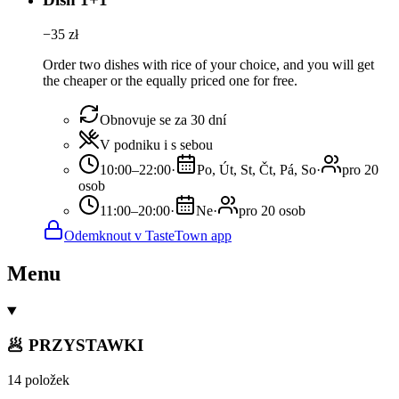
−
35
zł
Order two dishes with rice of your choice, and you will get
the cheaper or the equally priced one for free.
Obnovuje se za 30 dní
V podniku i s sebou
10:00–22:00
·
Po, Út, St, Čt, Pá, So
·
pro 20
osob
11:00–20:00
·
Ne
·
pro 20 osob
Odemknout v TasteTown app
Menu
🥟 PRZYSTAWKI
14 položek