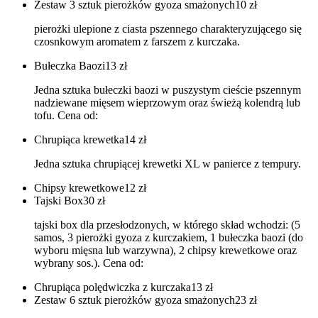
Zestaw 3 sztuk pierożków gyoza smażonych
10
zł
pierożki ulepione z ciasta pszennego charakteryzującego się
czosnkowym aromatem z farszem z kurczaka.
Bułeczka Baozi
13
zł
Jedna sztuka bułeczki baozi w puszystym cieście pszennym
nadziewane mięsem wieprzowym oraz świeżą kolendrą lub
tofu. Cena od:
Chrupiąca krewetka
14
zł
Jedna sztuka chrupiącej krewetki XL w panierce z tempury.
Chipsy krewetkowe
12
zł
Tajski Box
30
zł
tajski box dla przesłodzonych, w którego skład wchodzi: (5
samos, 3 pierożki gyoza z kurczakiem, 1 bułeczka baozi (do
wyboru mięsna lub warzywna), 2 chipsy krewetkowe oraz
wybrany sos.). Cena od:
Chrupiąca polędwiczka z kurczaka
13
zł
Zestaw 6 sztuk pierożków gyoza smażonych
23
zł