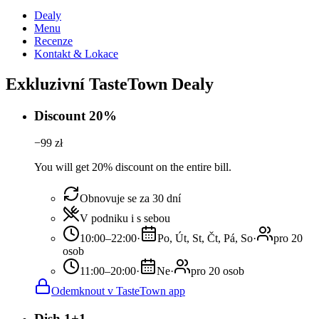
Dealy
Menu
Recenze
Kontakt & Lokace
Exkluzivní TasteTown Dealy
Discount 20%
−
99
zł
You will get 20% discount on the entire bill.
Obnovuje se za 30 dní
V podniku i s sebou
10:00–22:00
·
Po, Út, St, Čt, Pá, So
·
pro 20
osob
11:00–20:00
·
Ne
·
pro 20 osob
Odemknout v TasteTown app
Dish 1+1