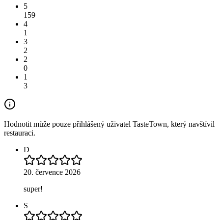
5
159
4
1
3
2
2
0
1
3
Hodnotit může pouze přihlášený uživatel TasteTown, který navštívil
restauraci.
D
20. července 2026
super!
S