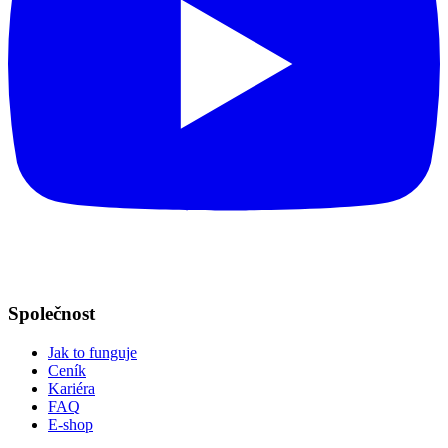
Společnost
Jak to funguje
Ceník
Kariéra
FAQ
E-shop