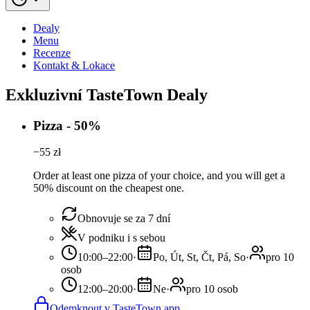
Dealy
Menu
Recenze
Kontakt & Lokace
Exkluzivní TasteTown Dealy
Pizza - 50%
−
55
zł
Order at least one pizza of your choice, and you will get a
50% discount on the cheapest one.
Obnovuje se za 7 dní
V podniku i s sebou
10:00–22:00
·
Po, Út, St, Čt, Pá, So
·
pro 10
osob
12:00–20:00
·
Ne
·
pro 10 osob
Odemknout v TasteTown app