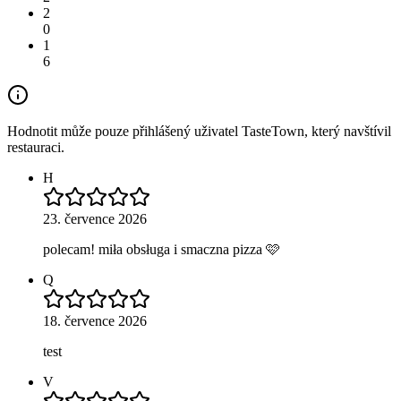
2
0
1
6
Hodnotit může pouze přihlášený uživatel TasteTown, který navštívil
restauraci.
H
23. července 2026
polecam! miła obsługa i smaczna pizza 🩷
Q
18. července 2026
test
V