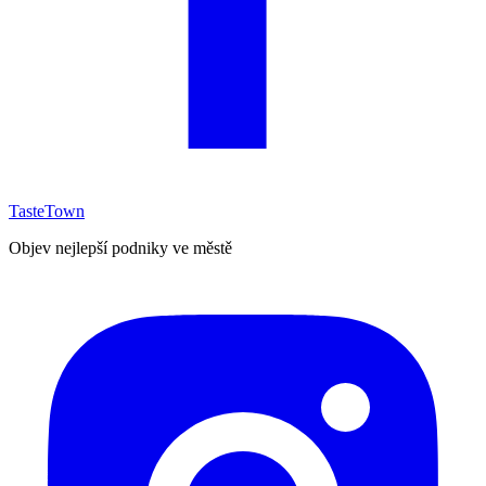
TasteTown
Objev nejlepší podniky ve městě