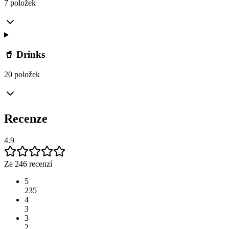
7 položek
🥤 Drinks
20 položek
Recenze
4.9
Ze 246 recenzí
5
235
4
3
3
2