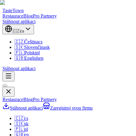
TasteTown
Restaurace
Blog
Pro Partnery
Stáhnout aplikaci
🇨🇿
cs
🇨🇿
Čeština
cs
🇸🇰
Slovenčina
sk
🇵🇱
Polski
pl
🇬🇧
English
en
Stáhnout aplikaci
Restaurace
Blog
Pro Partnery
Stáhnout aplikaci
Zaregistruj svou firmu
🇨🇿
cs
🇸🇰
sk
🇵🇱
pl
🇬🇧
en