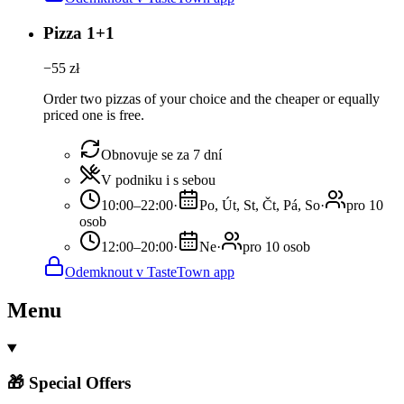
Pizza 1+1
−
55
zł
Order two pizzas of your choice and the cheaper or equally
priced one is free.
Obnovuje se za 7 dní
V podniku i s sebou
10:00–22:00
·
Po, Út, St, Čt, Pá, So
·
pro 10
osob
12:00–20:00
·
Ne
·
pro 10 osob
Odemknout v TasteTown app
Menu
🎁 Special Offers