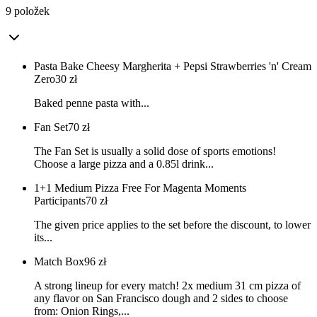
9 položek
Pasta Bake Cheesy Margherita + Pepsi Strawberries 'n' Cream
Zero
30
zł
Baked penne pasta with...
Fan Set
70
zł
The Fan Set is usually a solid dose of sports emotions!
Choose a large pizza and a 0.85l drink...
1+1 Medium Pizza Free For Magenta Moments
Participants
70
zł
The given price applies to the set before the discount, to lower
its...
Match Box
96
zł
A strong lineup for every match! 2x medium 31 cm pizza of
any flavor on San Francisco dough and 2 sides to choose
from: Onion Rings,...