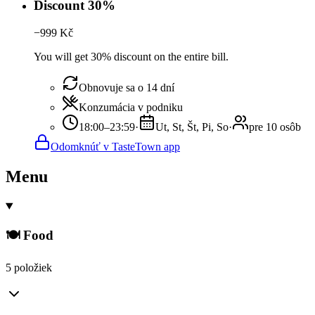
Discount 30%
−
999
Kč
You will get 30% discount on the entire bill.
Obnovuje sa o 14 dní
Konzumácia v podniku
18:00–23:59
·
Ut, St, Št, Pi, So
·
pre 10 osôb
Odomknúť v TasteTown app
Menu
🍽️ Food
5 položiek