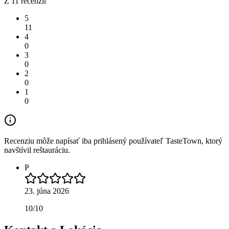
Z 11 recenzií
5
11
4
0
3
0
2
0
1
0
Recenziu môže napísať iba prihlásený používateľ TasteTown, ktorý
navštívil reštauráciu.
P
23. júna 2026
10/10