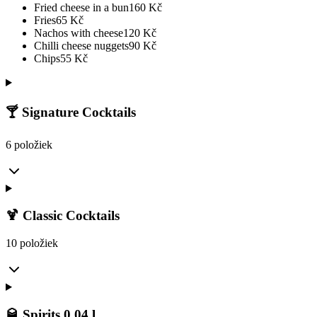
Fried cheese in a bun
160
Kč
Fries
65
Kč
Nachos with cheese
120
Kč
Chilli cheese nuggets
90
Kč
Chips
55
Kč
🍸 Signature Cocktails
6 položiek
🍹 Classic Cocktails
10 položiek
🥃 Spirits 0.04 l