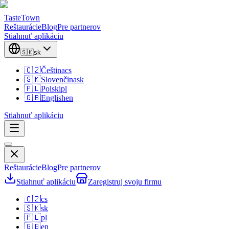
TasteTown
Reštaurácie
Blog
Pre partnerov
Stiahnuť aplikáciu
🇸🇰
sk
🇨🇿
Čeština
cs
🇸🇰
Slovenčina
sk
🇵🇱
Polski
pl
🇬🇧
English
en
Stiahnuť aplikáciu
Reštaurácie
Blog
Pre partnerov
Stiahnuť aplikáciu
Zaregistruj svoju firmu
🇨🇿
cs
🇸🇰
sk
🇵🇱
pl
🇬🇧
en