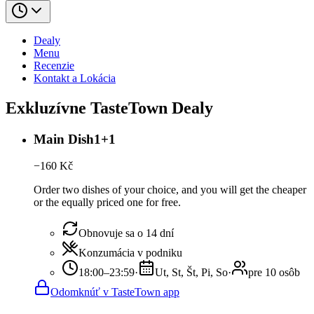
Dealy
Menu
Recenzie
Kontakt a Lokácia
Exkluzívne TasteTown Dealy
Main Dish1+1
−
160
Kč
Order two dishes of your choice, and you will get the cheaper
or the equally priced one for free.
Obnovuje sa o 14 dní
Konzumácia v podniku
18:00–23:59
·
Ut, St, Št, Pi, So
·
pre 10 osôb
Odomknúť v TasteTown app