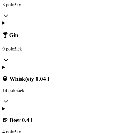
3 položky
🍸 Gin
9 položiek
🥃 Whisk(e)y 0.04 l
14 položiek
🍺 Beer 0.4 l
4 položky