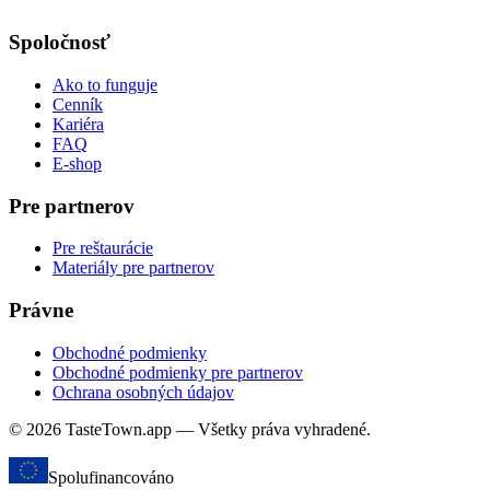
Spoločnosť
Ako to funguje
Cenník
Kariéra
FAQ
E-shop
Pre partnerov
Pre reštaurácie
Materiály pre partnerov
Právne
Obchodné podmienky
Obchodné podmienky pre partnerov
Ochrana osobných údajov
© 2026 TasteTown.app — Všetky práva vyhradené.
Spolufinancováno