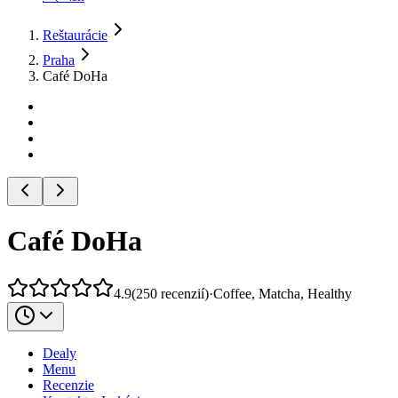
Reštaurácie
Praha
Café DoHa
Café DoHa
4.9
(
250
recenzií
)
·
Coffee, Matcha, Healthy
Dealy
Menu
Recenzie