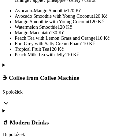
Orange / apple / pineapple / celery / carrot
Avocado-Mango Smoothie
120
Kč
Avocado Smoothie with Young Coconut
120
Kč
Mango Smoothie with Young Coconut
120
Kč
Watermelon Smoothie
120
Kč
Mango Macchiato
130
Kč
Peach Tea with Lemon Grass and Orange
110
Kč
Earl Grey with Salty Cream Foam
110
Kč
Tropical Fruit Tea
120
Kč
Peach Milk Tea with Jelly
110
Kč
☕ Coffee from Coffee Machine
5 položiek
🥤 Modern Drinks
16 položiek