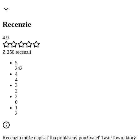
Recenzie
4.9
Z 250 recenzií
5
242
4
4
3
2
2
0
1
2
Recenziu môže napísať iba prihlásený používateľ TasteTown, ktorý