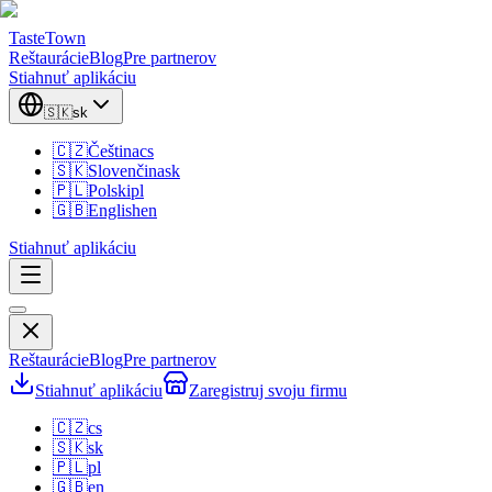
TasteTown
Reštaurácie
Blog
Pre partnerov
Stiahnuť aplikáciu
🇸🇰
sk
🇨🇿
Čeština
cs
🇸🇰
Slovenčina
sk
🇵🇱
Polski
pl
🇬🇧
English
en
Stiahnuť aplikáciu
Reštaurácie
Blog
Pre partnerov
Stiahnuť aplikáciu
Zaregistruj svoju firmu
🇨🇿
cs
🇸🇰
sk
🇵🇱
pl
🇬🇧
en