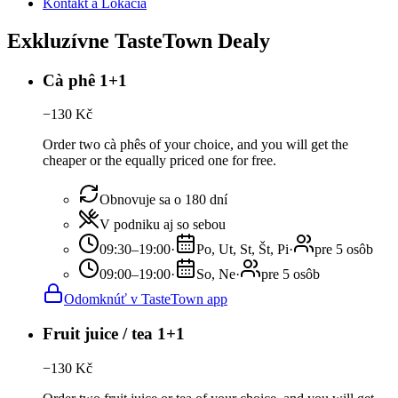
Kontakt a Lokácia
Exkluzívne TasteTown Dealy
Cà phê 1+1
−
130
Kč
Order two cà phês of your choice, and you will get the
cheaper or the equally priced one for free.
Obnovuje sa o 180 dní
V podniku aj so sebou
09:30–19:00
·
Po, Ut, St, Št, Pi
·
pre 5 osôb
09:00–19:00
·
So, Ne
·
pre 5 osôb
Odomknúť v TasteTown app
Fruit juice / tea 1+1
−
130
Kč