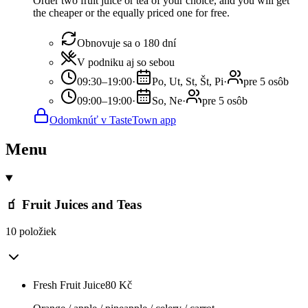
Order two fruit juice or tea of your choice, and you will get
the cheaper or the equally priced one for free.
Obnovuje sa o 180 dní
V podniku aj so sebou
09:30–19:00
·
Po, Ut, St, Št, Pi
·
pre 5 osôb
09:00–19:00
·
So, Ne
·
pre 5 osôb
Odomknúť v TasteTown app
Menu
🧃 Fruit Juices and Teas
10 položiek
Fresh Fruit Juice
80
Kč