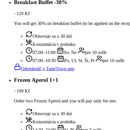
Breakfast Buffet -30%
−
129
Kč
You will get 30% on breakfast buffet (to be applied on the recep
Obnovuje sa o 30 dní
Konzumácia v podniku
07:00–11:00
·
So, Ne
·
pre 10 osôb
07:00–10:30
·
Po, Ut, St, Št, Pi
·
pre 10 osôb
Odomknúť v TasteTown app
Frozen Aperol 1+1
−
199
Kč
Order two Frozen Aperol and you will pay only for one.
Obnovuje sa o 30 dní
Konzumácia v podniku
14:30–23:00
·
St, Pi
·
pre 5 osôb