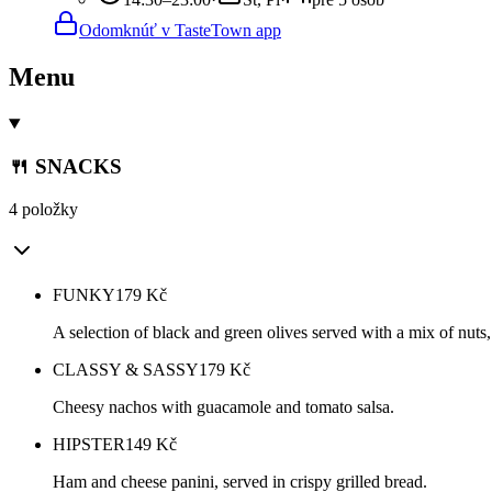
Odomknúť v TasteTown app
Menu
🍴 SNACKS
4 položky
FUNKY
179
Kč
A selection of black and green olives served with a mix of nuts, 
CLASSY & SASSY
179
Kč
Cheesy nachos with guacamole and tomato salsa.
HIPSTER
149
Kč
Ham and cheese panini, served in crispy grilled bread.