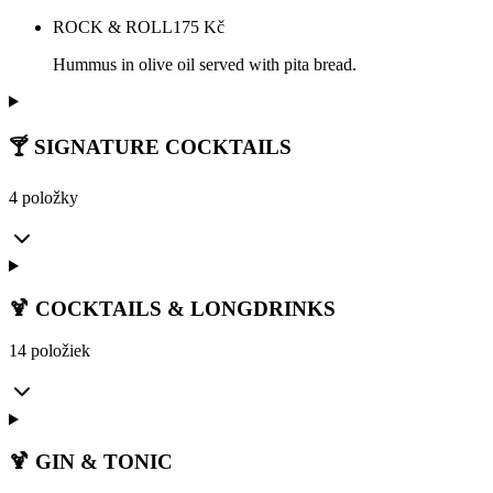
ROCK & ROLL
175
Kč
Hummus in olive oil served with pita bread.
🍸 SIGNATURE COCKTAILS
4 položky
🍹 COCKTAILS & LONGDRINKS
14 položiek
🍹 GIN & TONIC