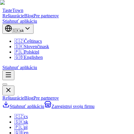
TasteTown
Reštaurácie
Blog
Pre partnerov
Stiahnuť aplikáciu
🇸🇰
sk
🇨🇿
Čeština
cs
🇸🇰
Slovenčina
sk
🇵🇱
Polski
pl
🇬🇧
English
en
Stiahnuť aplikáciu
Reštaurácie
Blog
Pre partnerov
Stiahnuť aplikáciu
Zaregistruj svoju firmu
🇨🇿
cs
🇸🇰
sk
🇵🇱
pl
🇬🇧
en