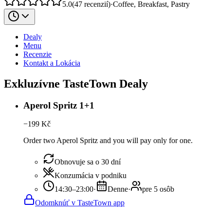
5.0
(
47
recenzií
)
·
Coffee, Breakfast, Pastry
Dealy
Menu
Recenzie
Kontakt a Lokácia
Exkluzívne TasteTown Dealy
Aperol Spritz 1+1
−
199
Kč
Order two Aperol Spritz and you will pay only for one.
Obnovuje sa o 30 dní
Konzumácia v podniku
14:30–23:00
·
Denne
·
pre 5 osôb
Odomknúť v TasteTown app