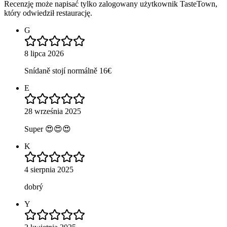
Recenzję może napisać tylko zalogowany użytkownik TasteTown,
który odwiedził restaurację.
G
8 lipca 2026
Snídaně stojí normálně 16€
E
28 września 2025
Super 😍😍😍
K
4 sierpnia 2025
dobrý
Y