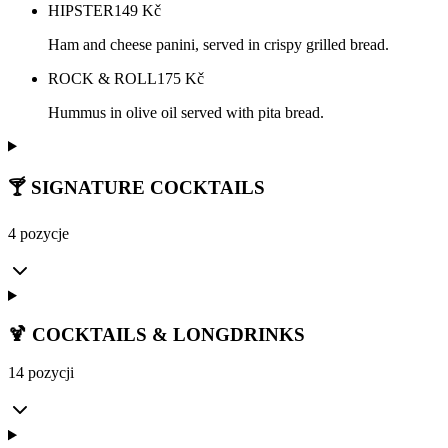
HIPSTER
149
Kč
Ham and cheese panini, served in crispy grilled bread.
ROCK & ROLL
175
Kč
Hummus in olive oil served with pita bread.
🍸 SIGNATURE COCKTAILS
4 pozycje
🍹 COCKTAILS & LONGDRINKS
14 pozycji