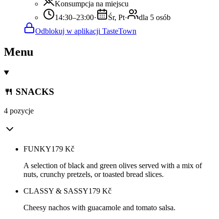
Konsumpcja na miejscu
14:30–23:00
·
Śr, Pt
·
dla 5 osób
Odblokuj w aplikacji TasteTown
Menu
🍴 SNACKS
4 pozycje
FUNKY
179
Kč
A selection of black and green olives served with a mix of
nuts, crunchy pretzels, or toasted bread slices.
CLASSY & SASSY
179
Kč
Cheesy nachos with guacamole and tomato salsa.