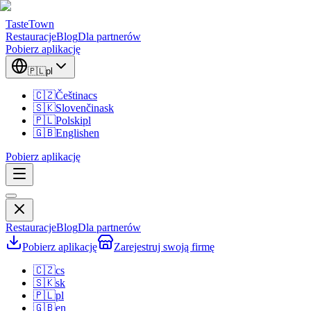
TasteTown
Restauracje
Blog
Dla partnerów
Pobierz aplikację
🇵🇱
pl
🇨🇿
Čeština
cs
🇸🇰
Slovenčina
sk
🇵🇱
Polski
pl
🇬🇧
English
en
Pobierz aplikację
Restauracje
Blog
Dla partnerów
Pobierz aplikację
Zarejestruj swoją firmę
🇨🇿
cs
🇸🇰
sk
🇵🇱
pl
🇬🇧
en