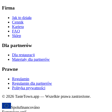
Firma
Jak to działa
Cennik
Kariera
FAQ
Sklep
Dla partnerów
Dla restauracji
Materiały dla partnerów
Prawne
Regulamin
Regulamin dla partnerów
Polityka prywatności
© 2026 TasteTown.app — Wszelkie prawa zastrzeżone.
Spolufinancováno
Evropskou unií