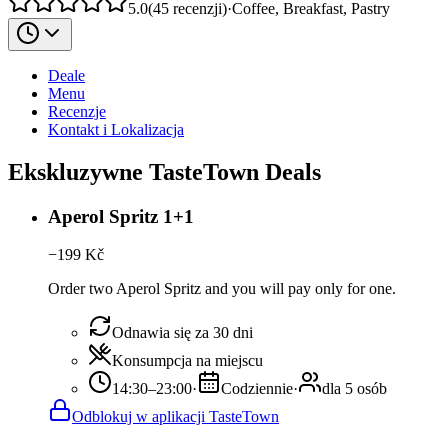
5.0
(
45
recenzji
)
·
Coffee, Breakfast, Pastry
Deale
Menu
Recenzje
Kontakt i Lokalizacja
Ekskluzywne TasteTown Deals
Aperol Spritz 1+1
−
199
Kč
Order two Aperol Spritz and you will pay only for one.
Odnawia się za 30 dni
Konsumpcja na miejscu
14:30–23:00
·
Codziennie
·
dla 5 osób
Odblokuj w aplikacji TasteTown