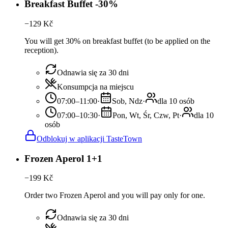
Breakfast Buffet -30%
−
129
Kč
You will get 30% on breakfast buffet (to be applied on the
reception).
Odnawia się za 30 dni
Konsumpcja na miejscu
07:00–11:00
·
Sob, Ndz
·
dla 10 osób
07:00–10:30
·
Pon, Wt, Śr, Czw, Pt
·
dla 10
osób
Odblokuj w aplikacji TasteTown
Frozen Aperol 1+1
−
199
Kč
Order two Frozen Aperol and you will pay only for one.
Odnawia się za 30 dni