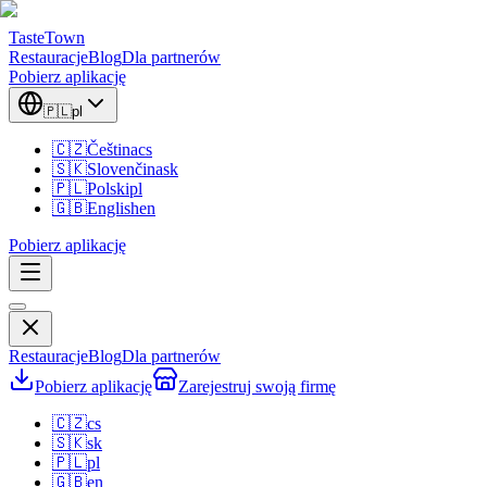
TasteTown
Restauracje
Blog
Dla partnerów
Pobierz aplikację
🇵🇱
pl
🇨🇿
Čeština
cs
🇸🇰
Slovenčina
sk
🇵🇱
Polski
pl
🇬🇧
English
en
Pobierz aplikację
Restauracje
Blog
Dla partnerów
Pobierz aplikację
Zarejestruj swoją firmę
🇨🇿
cs
🇸🇰
sk
🇵🇱
pl
🇬🇧
en