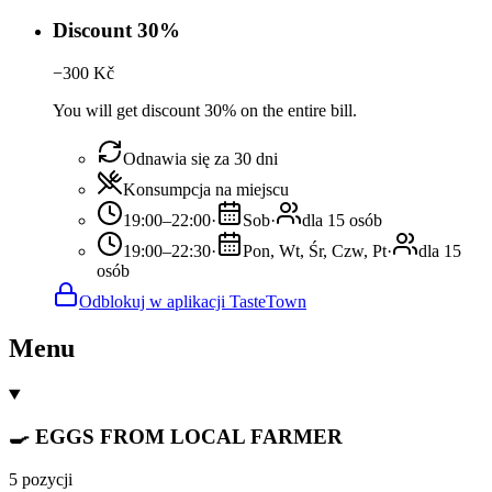
Discount 30%
−
300
Kč
You will get discount 30% on the entire bill.
Odnawia się za 30 dni
Konsumpcja na miejscu
19:00–22:00
·
Sob
·
dla 15 osób
19:00–22:30
·
Pon, Wt, Śr, Czw, Pt
·
dla 15
osób
Odblokuj w aplikacji TasteTown
Menu
🍳 EGGS FROM LOCAL FARMER
5 pozycji