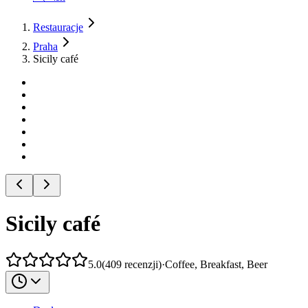
Restauracje
Praha
Sicily café
Sicily café
5.0
(
409
recenzji
)
·
Coffee, Breakfast, Beer