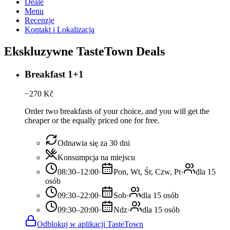
Deale
Menu
Recenzje
Kontakt i Lokalizacja
Ekskluzywne TasteTown Deals
Breakfast 1+1
−
270
Kč
Order two breakfasts of your choice, and you will get the
cheaper or the equally priced one for free.
Odnawia się za 30 dni
Konsumpcja na miejscu
08:30–12:00
·
Pon, Wt, Śr, Czw, Pt
·
dla 15
osób
09:30–22:00
·
Sob
·
dla 15 osób
09:30–20:00
·
Ndz
·
dla 15 osób
Odblokuj w aplikacji TasteTown