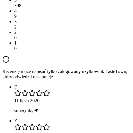
5
398
4
9
3
2
2
0
1
0
Recenzję może napisać tylko zalogowany użytkownik TasteTown,
który odwiedził restaurację.
F
11 lipca 2026
super,díky💗
Z