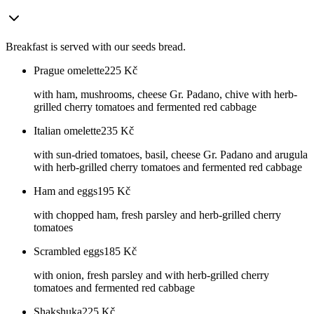
Breakfast is served with our seeds bread.
Prague omelette
225
Kč
with ham, mushrooms, cheese Gr. Padano, chive with herb-
grilled cherry tomatoes and fermented red cabbage
Italian omelette
235
Kč
with sun-dried tomatoes, basil, cheese Gr. Padano and arugula
with herb-grilled cherry tomatoes and fermented red cabbage
Ham and eggs
195
Kč
with chopped ham, fresh parsley and herb-grilled cherry
tomatoes
Scrambled eggs
185
Kč
with onion, fresh parsley and with herb-grilled cherry
tomatoes and fermented red cabbage
Shakshuka
225
Kč