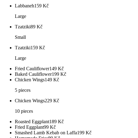
Labbaneh
159
Kč
Large
Tzatziki
89
Kč
Small
Tzatziki
159
Kč
Large
Fried Cauliflower
149
Kč
Baked Cauliflower
199
Kč
Chicken Wings
149
Kč
5 pieces
Chicken Wings
229
Kč
10 pieces
Roasted Eggplant
189
Kč
Fried Eggplant
99
Kč
Smashed Lamb Kebab on Laffa
199
Kč