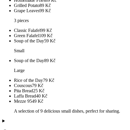
Homemade Fries
89
Kč
Grilled Potato
89
Kč
Grape Leaves
99
Kč
3 pieces
Classic Falafel
99
Kč
Green Falafel
109
Kč
Soup of the Day
59
Kč
Small
Soup of the Day
89
Kč
Large
Rice of the Day
79
Kč
Couscous
79
Kč
Pita Bread
25
Kč
Laffa Bread
40
Kč
Mezze 9
549
Kč
A selection of 9 delicious small dishes, perfect for sharing.