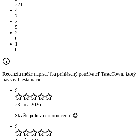
221
4
7
3
5
2
0
1
0
Recenziu môže napísať iba prihlásený používateľ TasteTown, ktorý
navštívil reštauráciu.
S
23. júla 2026
Skvěle jídlo za dobrou cenu! 😋
S