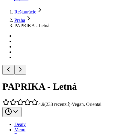
Reštaurácie
Praha
PAPRIKA - Letná
PAPRIKA - Letná
4.9
(
233
recenzií
)
·
Vegan, Oriental
Dealy
Menu