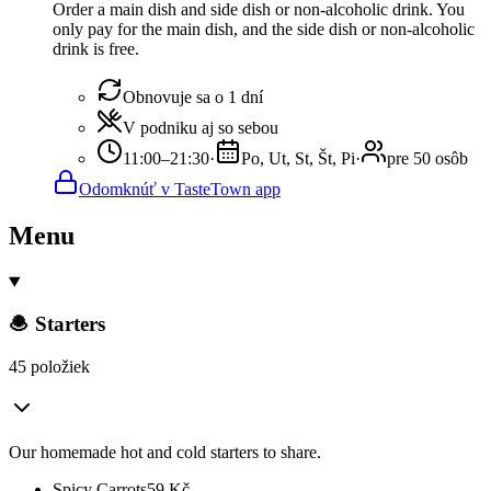
Order a main dish and side dish or non-alcoholic drink. You
only pay for the main dish, and the side dish or non-alcoholic
drink is free.
Obnovuje sa o 1 dní
V podniku aj so sebou
11:00–21:30
·
Po, Ut, St, Št, Pi
·
pre 50 osôb
Odomknúť v TasteTown app
Menu
🧆 Starters
45 položiek
Our homemade hot and cold starters to share.
Spicy Carrots
59
Kč