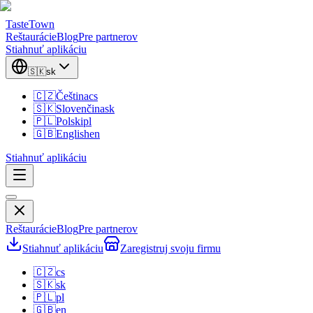
TasteTown
Reštaurácie
Blog
Pre partnerov
Stiahnuť aplikáciu
🇸🇰
sk
🇨🇿
Čeština
cs
🇸🇰
Slovenčina
sk
🇵🇱
Polski
pl
🇬🇧
English
en
Stiahnuť aplikáciu
Reštaurácie
Blog
Pre partnerov
Stiahnuť aplikáciu
Zaregistruj svoju firmu
🇨🇿
cs
🇸🇰
sk
🇵🇱
pl
🇬🇧
en