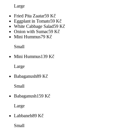
Large
Fried Pita Zaatar
59
Kč
Eggplant in Tomato
59
Kč
White Cabbage Salad
59
Kč
Onion with Sumac
59
Kč
Mini Hummus
79
Kč
Small
Mini Hummus
139
Kč
Large
Babaganush
89
Kč
Small
Babaganush
159
Kč
Large
Labbaneh
89
Kč
Small