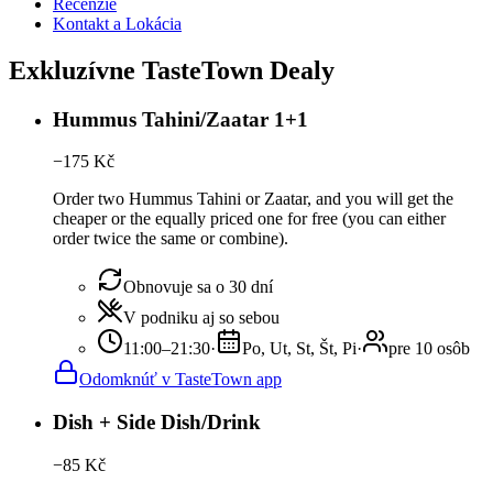
Recenzie
Kontakt a Lokácia
Exkluzívne TasteTown Dealy
Hummus Tahini/Zaatar 1+1
−
175
Kč
Order two Hummus Tahini or Zaatar, and you will get the
cheaper or the equally priced one for free (you can either
order twice the same or combine).
Obnovuje sa o 30 dní
V podniku aj so sebou
11:00–21:30
·
Po, Ut, St, Št, Pi
·
pre 10 osôb
Odomknúť v TasteTown app
Dish + Side Dish/Drink
−
85
Kč