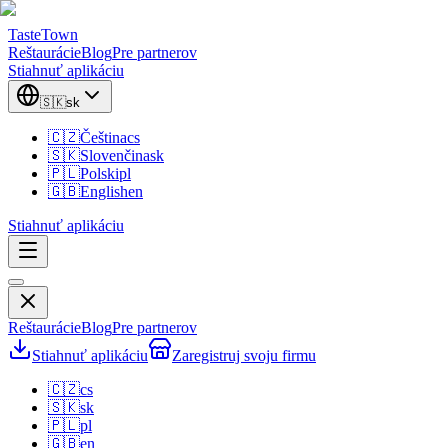
TasteTown
Reštaurácie
Blog
Pre partnerov
Stiahnuť aplikáciu
🇸🇰
sk
🇨🇿
Čeština
cs
🇸🇰
Slovenčina
sk
🇵🇱
Polski
pl
🇬🇧
English
en
Stiahnuť aplikáciu
Reštaurácie
Blog
Pre partnerov
Stiahnuť aplikáciu
Zaregistruj svoju firmu
🇨🇿
cs
🇸🇰
sk
🇵🇱
pl
🇬🇧
en