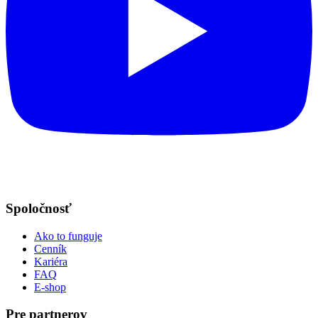
Spoločnosť
Ako to funguje
Cenník
Kariéra
FAQ
E-shop
Pre partnerov