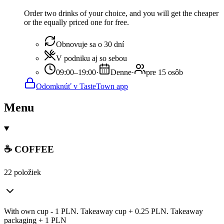
Order two drinks of your choice, and you will get the cheaper
or the equally priced one for free.
Obnovuje sa o 30 dní
V podniku aj so sebou
09:00–19:00
·
Denne
·
pre 15 osôb
Odomknúť v TasteTown app
Menu
☕ COFFEE
22 položiek
With own cup - 1 PLN. Takeaway cup + 0.25 PLN. Takeaway
packaging + 1 PLN