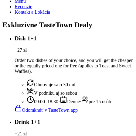
Menu
Recenzie
Kontakt a Lokácia
Exkluzívne TasteTown Dealy
Dish 1+1
−
27
zł
Order two dishes of your choice, and you will get the cheaper
or the equally priced one for free (applies to Toast and Sweet
Waffles).
Obnovuje sa o 30 dní
V podniku aj so sebou
09:00–18:30
·
Denne
·
pre 15 osôb
Odomknúť v TasteTown app
Drink 1+1
−
21
zł