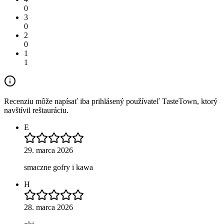
0
3
0
2
0
1
1
Recenziu môže napísať iba prihlásený používateľ TasteTown, ktorý
navštívil reštauráciu.
E
29. marca 2026
smaczne gofry i kawa
H
28. marca 2026