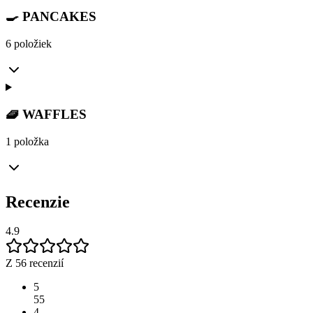
🍳 PANCAKES
6 položiek
🧇 WAFFLES
1 položka
Recenzie
4.9
Z 56 recenzií
5
55
4