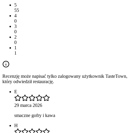
5
55
4
0
3
0
2
0
1
1
Recenzję może napisać tylko zalogowany użytkownik TasteTown,
który odwiedził restaurację.
E
29 marca 2026
smaczne gofry i kawa
H