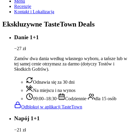
Menu
Recenzje
Kontakt i Lokalizacja
Ekskluzywne TasteTown Deals
Danie 1+1
−
27
zł
Zamów dwa dania według własnego wyboru, a tańsze lub w
tej samej cenie otrzymasz za darmo (dotyczy Tostów i
Słodkich Gofrów).
Odnawia się za 30 dni
Na miejscu i na wynos
09:00–18:30
·
Codziennie
·
dla 15 osób
Odblokuj w aplikacji TasteTown
Napój 1+1
−
21
zł