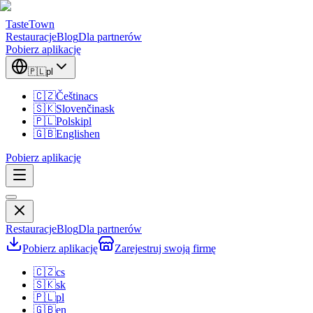
TasteTown
Restauracje
Blog
Dla partnerów
Pobierz aplikację
🇵🇱
pl
🇨🇿
Čeština
cs
🇸🇰
Slovenčina
sk
🇵🇱
Polski
pl
🇬🇧
English
en
Pobierz aplikację
Restauracje
Blog
Dla partnerów
Pobierz aplikację
Zarejestruj swoją firmę
🇨🇿
cs
🇸🇰
sk
🇵🇱
pl
🇬🇧
en