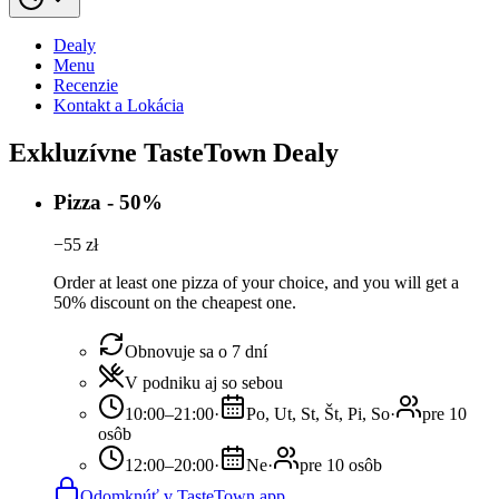
Dealy
Menu
Recenzie
Kontakt a Lokácia
Exkluzívne TasteTown Dealy
Pizza - 50%
−
55
zł
Order at least one pizza of your choice, and you will get a
50% discount on the cheapest one.
Obnovuje sa o 7 dní
V podniku aj so sebou
10:00–21:00
·
Po, Ut, St, Št, Pi, So
·
pre 10
osôb
12:00–20:00
·
Ne
·
pre 10 osôb
Odomknúť v TasteTown app