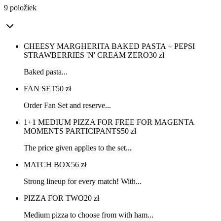
9 položiek
CHEESY MARGHERITA BAKED PASTA + PEPSI
STRAWBERRIES 'N' CREAM ZERO
30
zł
Baked pasta...
FAN SET
50
zł
Order Fan Set and reserve...
1+1 MEDIUM PIZZA FOR FREE FOR MAGENTA
MOMENTS PARTICIPANTS
50
zł
The price given applies to the set...
MATCH BOX
56
zł
Strong lineup for every match! With...
PIZZA FOR TWO
20
zł
Medium pizza to choose from with ham...