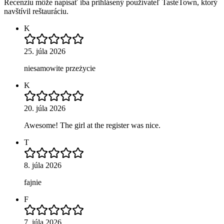
Recenziu môže napísať iba prihlásený používateľ TasteTown, ktorý
navštívil reštauráciu.
K
25. júla 2026
niesamowite przeżycie
K
20. júla 2026
Awesome! The girl at the register was nice.
T
8. júla 2026
fajnie
F
7. júla 2026