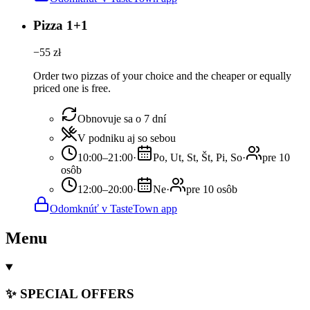
Pizza 1+1
−
55
zł
Order two pizzas of your choice and the cheaper or equally
priced one is free.
Obnovuje sa o 7 dní
V podniku aj so sebou
10:00–21:00
·
Po, Ut, St, Št, Pi, So
·
pre 10
osôb
12:00–20:00
·
Ne
·
pre 10 osôb
Odomknúť v TasteTown app
Menu
✨ SPECIAL OFFERS