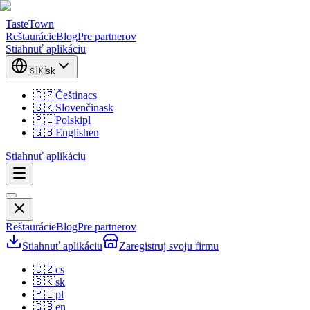
TasteTown
Reštaurácie
Blog
Pre partnerov
Stiahnuť aplikáciu
🇸🇰
sk
🇨🇿
Čeština
cs
🇸🇰
Slovenčina
sk
🇵🇱
Polski
pl
🇬🇧
English
en
Stiahnuť aplikáciu
Reštaurácie
Blog
Pre partnerov
Stiahnuť aplikáciu
Zaregistruj svoju firmu
🇨🇿
cs
🇸🇰
sk
🇵🇱
pl
🇬🇧
en