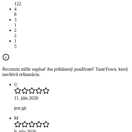
122
4
8
3
1
2
2
1
5
Recenziu môže napísať iba prihlásený používateľ TasteTown, ktorý
navštívil reštauráciu.
U
11. júla 2026
jest git
M
9. júla 2026