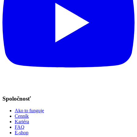
Spoločnosť
Ako to funguje
Cenník
Kariéra
FAQ
E-shop