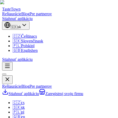
TasteTown
Reštaurácie
Blog
Pre partnerov
Stiahnuť aplikáciu
🇸🇰
sk
🇨🇿
Čeština
cs
🇸🇰
Slovenčina
sk
🇵🇱
Polski
pl
🇬🇧
English
en
Stiahnuť aplikáciu
Reštaurácie
Blog
Pre partnerov
Stiahnuť aplikáciu
Zaregistruj svoju firmu
🇨🇿
cs
🇸🇰
sk
🇵🇱
pl
🇬🇧
en