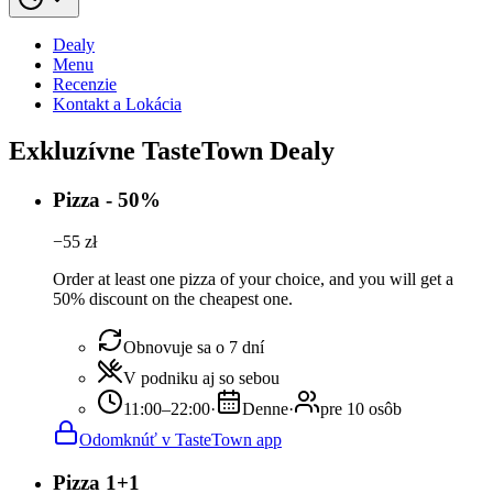
Dealy
Menu
Recenzie
Kontakt a Lokácia
Exkluzívne TasteTown Dealy
Pizza - 50%
−
55
zł
Order at least one pizza of your choice, and you will get a
50% discount on the cheapest one.
Obnovuje sa o 7 dní
V podniku aj so sebou
11:00–22:00
·
Denne
·
pre 10 osôb
Odomknúť v TasteTown app
Pizza 1+1