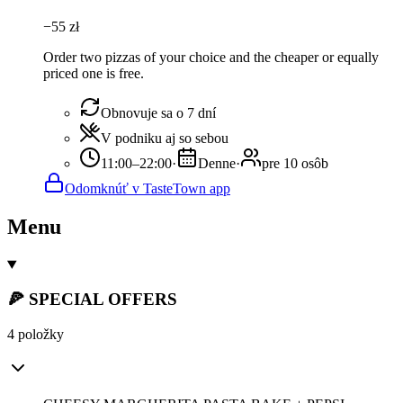
−
55
zł
Order two pizzas of your choice and the cheaper or equally
priced one is free.
Obnovuje sa o 7 dní
V podniku aj so sebou
11:00–22:00
·
Denne
·
pre 10 osôb
Odomknúť v TasteTown app
Menu
🍕 SPECIAL OFFERS
4 položky