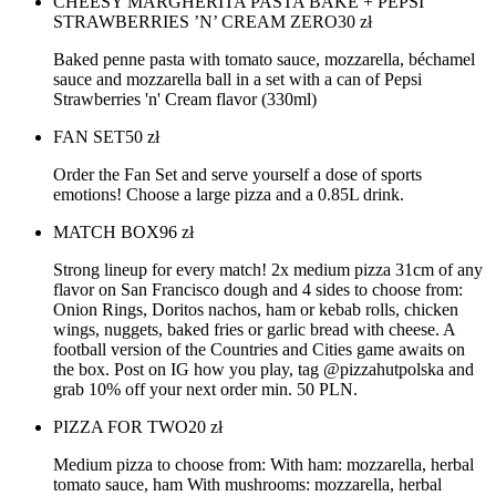
CHEESY MARGHERITA PASTA BAKE + PEPSI
STRAWBERRIES ’N’ CREAM ZERO
30
zł
Baked penne pasta with tomato sauce, mozzarella, béchamel
sauce and mozzarella ball in a set with a can of Pepsi
Strawberries 'n' Cream flavor (330ml)
FAN SET
50
zł
Order the Fan Set and serve yourself a dose of sports
emotions! Choose a large pizza and a 0.85L drink.
MATCH BOX
96
zł
Strong lineup for every match! 2x medium pizza 31cm of any
flavor on San Francisco dough and 4 sides to choose from:
Onion Rings, Doritos nachos, ham or kebab rolls, chicken
wings, nuggets, baked fries or garlic bread with cheese. A
football version of the Countries and Cities game awaits on
the box. Post on IG how you play, tag @pizzahutpolska and
grab 10% off your next order min. 50 PLN.
PIZZA FOR TWO
20
zł
Medium pizza to choose from: With ham: mozzarella, herbal
tomato sauce, ham With mushrooms: mozzarella, herbal