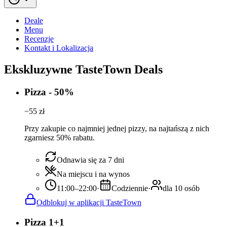
Deale
Menu
Recenzje
Kontakt i Lokalizacja
Ekskluzywne TasteTown Deals
Pizza - 50%
−
55
zł
Przy zakupie co najmniej jednej pizzy, na najtańszą z nich
zgarniesz 50% rabatu.
Odnawia się za 7 dni
Na miejscu i na wynos
11:00–22:00
·
Codziennie
·
dla 10 osób
Odblokuj w aplikacji TasteTown
Pizza 1+1