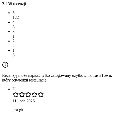
Z 138 recenzji
5
122
4
8
3
1
2
2
1
5
Recenzję może napisać tylko zalogowany użytkownik TasteTown,
który odwiedził restaurację.
U
11 lipca 2026
jest git