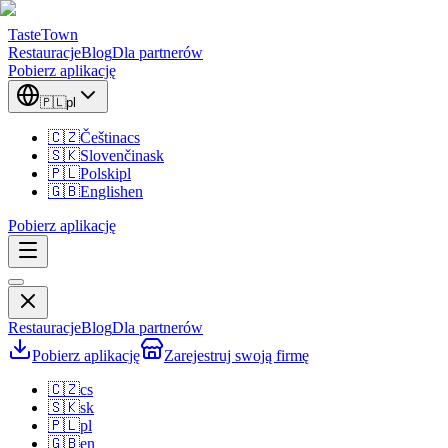
TasteTown
Restauracje
Blog
Dla partnerów
Pobierz aplikację
🇵🇱
pl
🇨🇿
Čeština
cs
🇸🇰
Slovenčina
sk
🇵🇱
Polski
pl
🇬🇧
English
en
Pobierz aplikację
Restauracje
Blog
Dla partnerów
Pobierz aplikację
Zarejestruj swoją firmę
🇨🇿
cs
🇸🇰
sk
🇵🇱
pl
🇬🇧
en