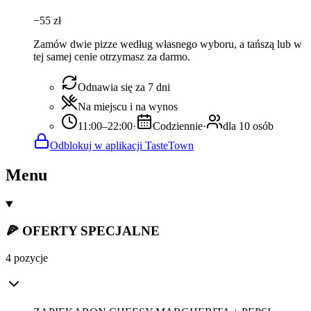
−
55
zł
Zamów dwie pizze według własnego wyboru, a tańszą lub w
tej samej cenie otrzymasz za darmo.
Odnawia się za 7 dni
Na miejscu i na wynos
11:00–22:00
·
Codziennie
·
dla 10 osób
Odblokuj w aplikacji TasteTown
Menu
🍕 OFERTY SPECJALNE
4 pozycje