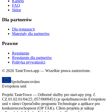
Kariera
FAQ
Sklep
Dla partnerów
Dla restauracji
Materiały dla partnerów
Prawne
Regulamin
Regulamin dla partnerów
Polityka prywatności
© 2026 TasteTown.app — Wszelkie prawa zastrzeżone.
Spolufinancováno
Evropskou unií
Projekt TasteTown — Odborné služby pro start-upy (reg. č.
CZ.01.02.01/04/25_057/0009451) je spolufinancován Evropskou
unií v rámci Operačního programu Technologie a aplikace pro
konkurenceschopnost (OP TAK). Cílem projektu je nákup