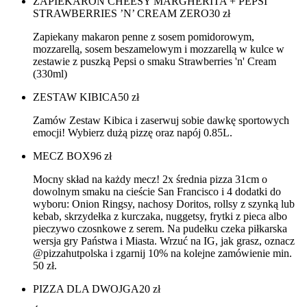
ZAPIEKARON CHEESY MARGHERITA + PEPSI
STRAWBERRIES ’N’ CREAM ZERO
30
zł
Zapiekany makaron penne z sosem pomidorowym,
mozzarellą, sosem beszamelowym i mozzarellą w kulce w
zestawie z puszką Pepsi o smaku Strawberries 'n' Cream
(330ml)
ZESTAW KIBICA
50
zł
Zamów Zestaw Kibica i zaserwuj sobie dawkę sportowych
emocji! Wybierz dużą pizzę oraz napój 0.85L.
MECZ BOX
96
zł
Mocny skład na każdy mecz! 2x średnia pizza 31cm o
dowolnym smaku na cieście San Francisco i 4 dodatki do
wyboru: Onion Ringsy, nachosy Doritos, rollsy z szynką lub
kebab, skrzydełka z kurczaka, nuggetsy, frytki z pieca albo
pieczywo czosnkowe z serem. Na pudełku czeka piłkarska
wersja gry Państwa i Miasta. Wrzuć na IG, jak grasz, oznacz
@pizzahutpolska i zgarnij 10% na kolejne zamówienie min.
50 zł.
PIZZA DLA DWOJGA
20
zł