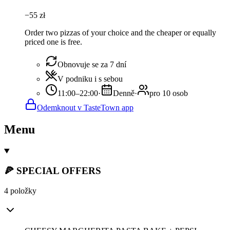
−
55
zł
Order two pizzas of your choice and the cheaper or equally
priced one is free.
Obnovuje se za 7 dní
V podniku i s sebou
11:00–22:00
·
Denně
·
pro 10 osob
Odemknout v TasteTown app
Menu
🍕 SPECIAL OFFERS
4 položky