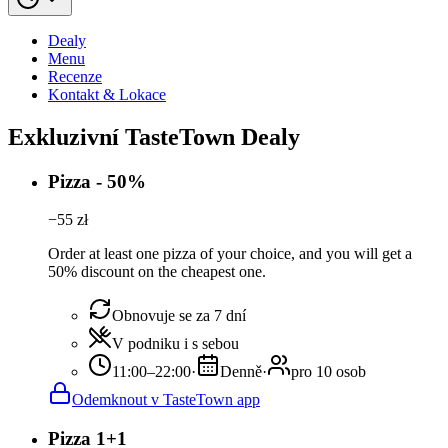
Dealy
Menu
Recenze
Kontakt & Lokace
Exkluzivní TasteTown Dealy
Pizza - 50%
−
55
zł
Order at least one pizza of your choice, and you will get a
50% discount on the cheapest one.
Obnovuje se za 7 dní
V podniku i s sebou
11:00–22:00
·
Denně
·
pro 10 osob
Odemknout v TasteTown app
Pizza 1+1