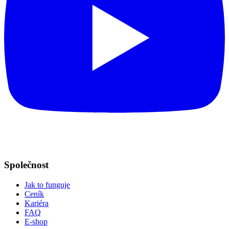
Společnost
Jak to funguje
Ceník
Kariéra
FAQ
E-shop