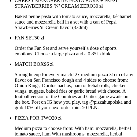
CHEESY MARGHERITA PASTA BAKE + PEPSI
STRAWBERRIES ’N’ CREAM ZERO
30
zł
Baked penne pasta with tomato sauce, mozzarella, béchamel
sauce and mozzarella ball in a set with a can of Pepsi
Strawberries 'n' Cream flavor (330ml)
FAN SET
50
zł
Order the Fan Set and serve yourself a dose of sports
emotions! Choose a large pizza and a 0.85L drink.
MATCH BOX
96
zł
Strong lineup for every match! 2x medium pizza 31cm of any
flavor on San Francisco dough and 4 sides to choose from:
Onion Rings, Doritos nachos, ham or kebab rolls, chicken
wings, nuggets, baked fries or garlic bread with cheese. A
football version of the Countries and Cities game awaits on
the box. Post on IG how you play, tag @pizzahutpolska and
grab 10% off your next order min. 50 PLN.
PIZZA FOR TWO
20
zł
Medium pizza to choose from: With ham: mozzarella, herbal
tomato sauce, ham With mushrooms: mozzarella, herbal