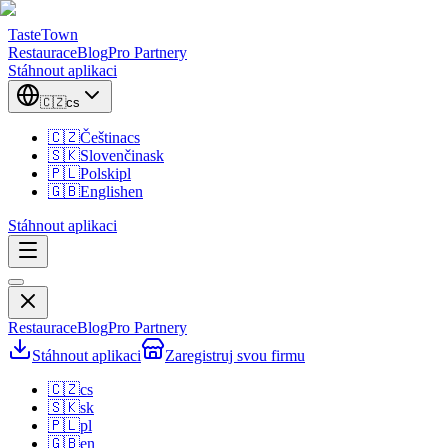
TasteTown
Restaurace
Blog
Pro Partnery
Stáhnout aplikaci
🇨🇿
cs
🇨🇿
Čeština
cs
🇸🇰
Slovenčina
sk
🇵🇱
Polski
pl
🇬🇧
English
en
Stáhnout aplikaci
Restaurace
Blog
Pro Partnery
Stáhnout aplikaci
Zaregistruj svou firmu
🇨🇿
cs
🇸🇰
sk
🇵🇱
pl
🇬🇧
en