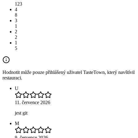
123
4
8
3
1
2
2
1
5
Hodnotit může pouze přihlášený uživatel TasteTown, který navštívil
restauraci.
U
11. července 2026
jest git
M
9. července 2026