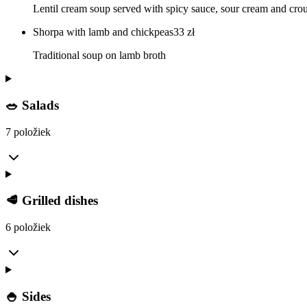
Lentil cream soup served with spicy sauce, sour cream and cro
Shorpa with lamb and chickpeas
33
zł
Traditional soup on lamb broth
🥗 Salads
7 položiek
🥩 Grilled dishes
6 položiek
🍚 Sides