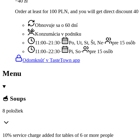
−
40
zł
Order at least for 100 PLN, and you will get direct discount 4
Obnovuje sa o 60 dní
Konzumácia v podniku
11:00–21:30
·
Po, Ut, St, Št, Ne
·
pre 15 osôb
11:00–22:30
·
Pi, So
·
pre 15 osôb
Odomknúť v TasteTown app
Menu
🥣 Soups
8 položiek
10% service charge added for tables of 6 or more people