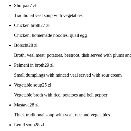
Shorpa
27
zł
Traditional veal soup with vegetables
Chicken broth
27
zł
Chicken, homemade noodles, quail egg
Borscht
28
zł
Broth, veal meat, potatoes, beetroot, dish served with plums an
Pelmeni in broth
29
zł
Small dumplings with minced veal served with sour cream
Vegetable soup
25
zł
Vegetable broth with rice, potatoes and bell pepper
Mastava
28
zł
Thick traditional soup with veal, rice and vegetables
Lentil soup
28
zł