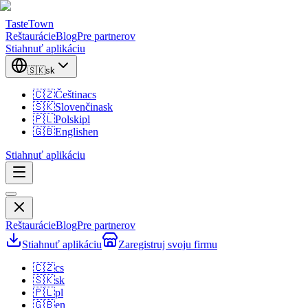
TasteTown
Reštaurácie
Blog
Pre partnerov
Stiahnuť aplikáciu
🇸🇰
sk
🇨🇿
Čeština
cs
🇸🇰
Slovenčina
sk
🇵🇱
Polski
pl
🇬🇧
English
en
Stiahnuť aplikáciu
Reštaurácie
Blog
Pre partnerov
Stiahnuť aplikáciu
Zaregistruj svoju firmu
🇨🇿
cs
🇸🇰
sk
🇵🇱
pl
🇬🇧
en