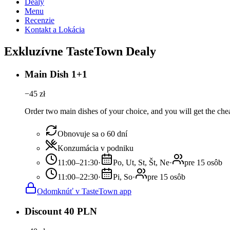
Dealy
Menu
Recenzie
Kontakt a Lokácia
Exkluzívne TasteTown Dealy
Main Dish 1+1
−
45
zł
Order two main dishes of your choice, and you will get the chea
Obnovuje sa o 60 dní
Konzumácia v podniku
11:00–21:30
·
Po, Ut, St, Št, Ne
·
pre 15 osôb
11:00–22:30
·
Pi, So
·
pre 15 osôb
Odomknúť v TasteTown app
Discount 40 PLN