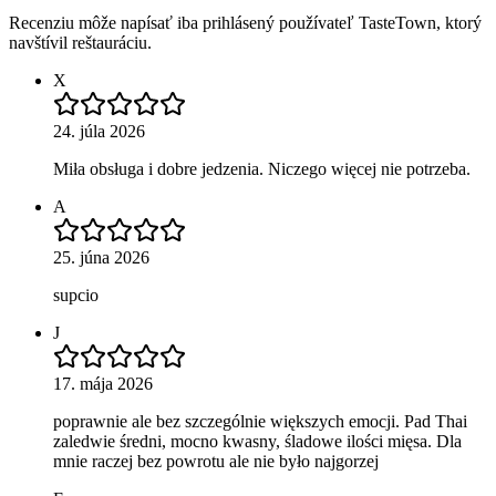
Recenziu môže napísať iba prihlásený používateľ TasteTown, ktorý
navštívil reštauráciu.
X
24. júla 2026
Miła obsługa i dobre jedzenia. Niczego więcej nie potrzeba.
A
25. júna 2026
supcio
J
17. mája 2026
poprawnie ale bez szczególnie większych emocji. Pad Thai
zaledwie średni, mocno kwasny, śladowe ilości mięsa. Dla
mnie raczej bez powrotu ale nie było najgorzej