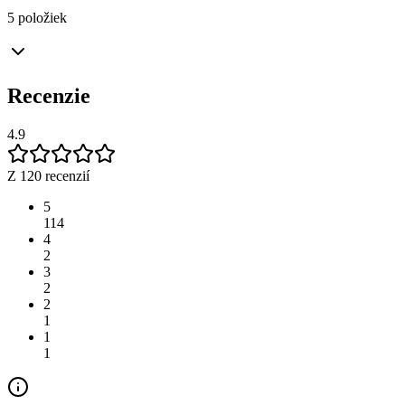
5 položiek
Recenzie
4.9
Z 120 recenzií
5
114
4
2
3
2
2
1
1
1