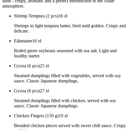
table - crispy, aromatic and a perfect introduction to the Asian
atmosphere.
Shrimp Tempura (2 pcs)
16
zł
Shrimps in light tempura batter, fried until golden. Crispy and
delicate.
Edamame
16
zł
Boiled green soybeans seasoned with sea salt. Light and
healthy starter.
Gyoza (6 pcs)
25
zł
Steamed dumplings filled with vegetables, served with soy
sauce. Classic Japanese dumplings.
Gyoza (6 pcs)
27
zł
Steamed dumplings filled with chicken, served with soy
sauce. Classic Japanese dumplings.
Chicken Fingers (150 g)
19
zł
Breaded chicken pieces served with sweet chili sauce. Crispy