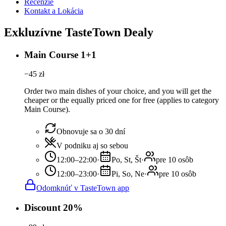
Recenzie
Kontakt a Lokácia
Exkluzívne TasteTown Dealy
Main Course 1+1
−
45
zł
Order two main dishes of your choice, and you will get the
cheaper or the equally priced one for free (applies to category
Main Course).
Obnovuje sa o 30 dní
V podniku aj so sebou
12:00–22:00
·
Po, St, Št
·
pre 10 osôb
12:00–23:00
·
Pi, So, Ne
·
pre 10 osôb
Odomknúť v TasteTown app
Discount 20%