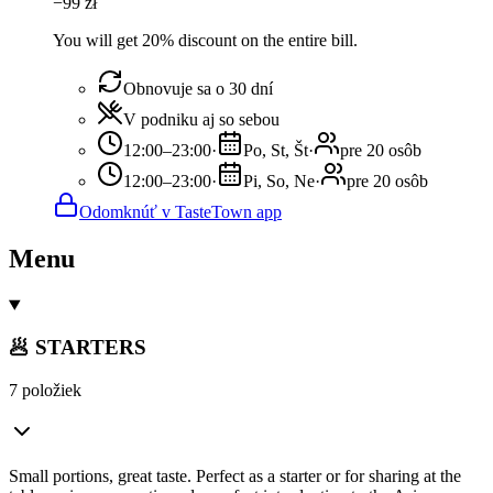
−
99
zł
You will get 20% discount on the entire bill.
Obnovuje sa o 30 dní
V podniku aj so sebou
12:00–23:00
·
Po, St, Št
·
pre 20 osôb
12:00–23:00
·
Pi, So, Ne
·
pre 20 osôb
Odomknúť v TasteTown app
Menu
🥟 STARTERS
7 položiek
Small portions, great taste. Perfect as a starter or for sharing at the