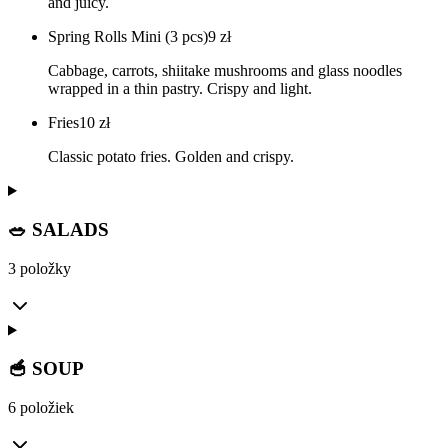
and juicy.
Spring Rolls Mini (3 pcs)
9
zł
Cabbage, carrots, shiitake mushrooms and glass noodles
wrapped in a thin pastry. Crispy and light.
Fries
10
zł
Classic potato fries. Golden and crispy.
🥗 SALADS
3 položky
🥣 SOUP
6 položiek