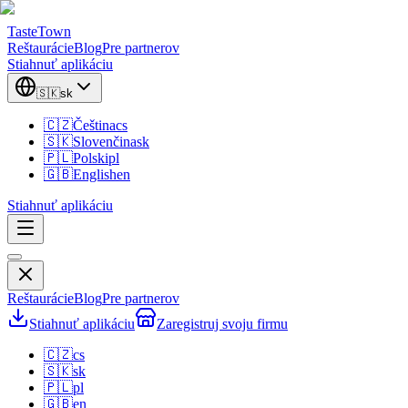
TasteTown
Reštaurácie
Blog
Pre partnerov
Stiahnuť aplikáciu
🇸🇰
sk
🇨🇿
Čeština
cs
🇸🇰
Slovenčina
sk
🇵🇱
Polski
pl
🇬🇧
English
en
Stiahnuť aplikáciu
Reštaurácie
Blog
Pre partnerov
Stiahnuť aplikáciu
Zaregistruj svoju firmu
🇨🇿
cs
🇸🇰
sk
🇵🇱
pl
🇬🇧
en