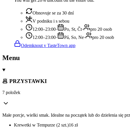
You will get 20% discount on the entire bill.
Obnovuje se za 30 dní
V podniku i s sebou
12:00–23:00
·
Po, St, Čt
·
pro 20 osob
12:00–23:00
·
Pá, So, Ne
·
pro 20 osob
Odemknout v TasteTown app
Menu
🥟 PRZYSTAWKI
7 položek
Małe porcje, wielki smak. Idealne na początek lub do dzielenia się p
Krewetki w Tempurze (2 szt.)
16
zł