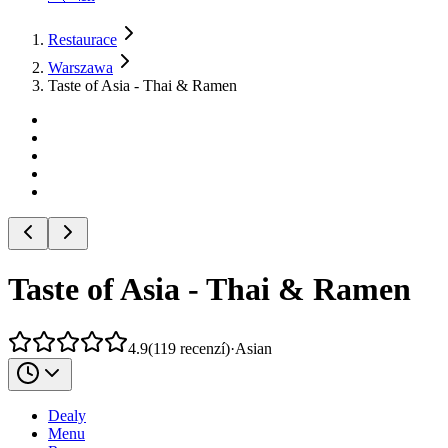
Restaurace
Warszawa
Taste of Asia - Thai & Ramen
Taste of Asia - Thai & Ramen
4.9
(
119
recenzí
)
·
Asian
Dealy
Menu