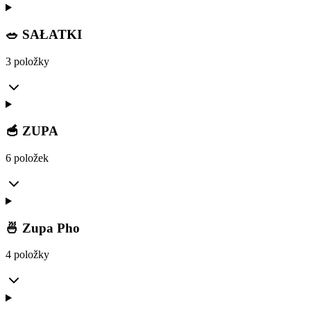
🥗 SAŁATKI
3 položky
🥣 ZUPA
6 položek
🍜 Zupa Pho
4 položky