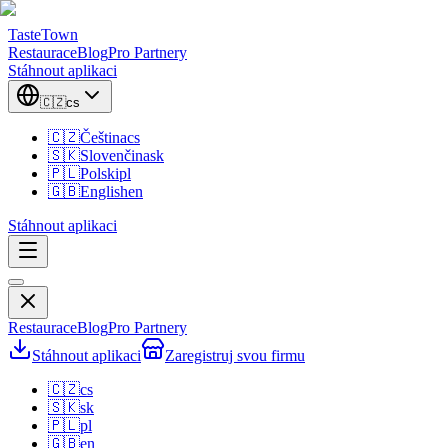
TasteTown
Restaurace
Blog
Pro Partnery
Stáhnout aplikaci
🇨🇿
cs
🇨🇿
Čeština
cs
🇸🇰
Slovenčina
sk
🇵🇱
Polski
pl
🇬🇧
English
en
Stáhnout aplikaci
Restaurace
Blog
Pro Partnery
Stáhnout aplikaci
Zaregistruj svou firmu
🇨🇿
cs
🇸🇰
sk
🇵🇱
pl
🇬🇧
en