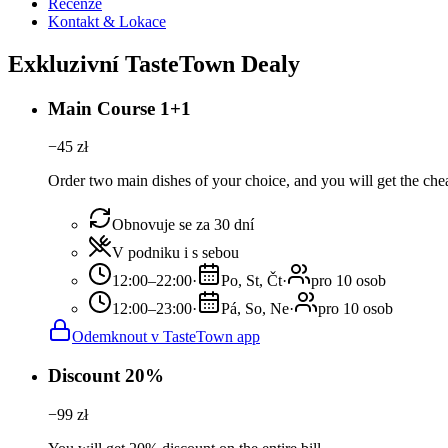
Recenze
Kontakt & Lokace
Exkluzivní TasteTown Dealy
Main Course 1+1
−
45
zł
Order two main dishes of your choice, and you will get the chea
Obnovuje se za 30 dní
V podniku i s sebou
12:00–22:00
·
Po, St, Čt
·
pro 10 osob
12:00–23:00
·
Pá, So, Ne
·
pro 10 osob
Odemknout v TasteTown app
Discount 20%
−
99
zł