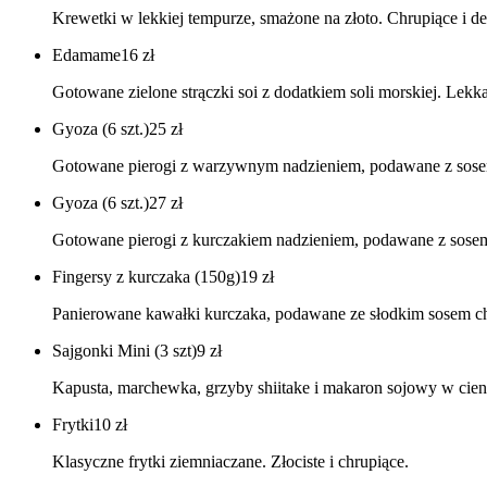
Krewetki w lekkiej tempurze, smażone na złoto. Chrupiące i de
Edamame
16
zł
Gotowane zielone strączki soi z dodatkiem soli morskiej. Lekk
Gyoza (6 szt.)
25
zł
Gotowane pierogi z warzywnym nadzieniem, podawane z sosem
Gyoza (6 szt.)
27
zł
Gotowane pierogi z kurczakiem nadzieniem, podawane z sosem
Fingersy z kurczaka (150g)
19
zł
Panierowane kawałki kurczaka, podawane ze słodkim sosem chil
Sajgonki Mini (3 szt)
9
zł
Kapusta, marchewka, grzyby shiitake i makaron sojowy w cienk
Frytki
10
zł
Klasyczne frytki ziemniaczane. Złociste i chrupiące.