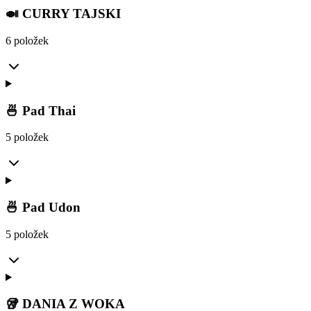
🍛 CURRY TAJSKI
6 položek
🍜 Pad Thai
5 položek
🍜 Pad Udon
5 položek
🥡 DANIA Z WOKA