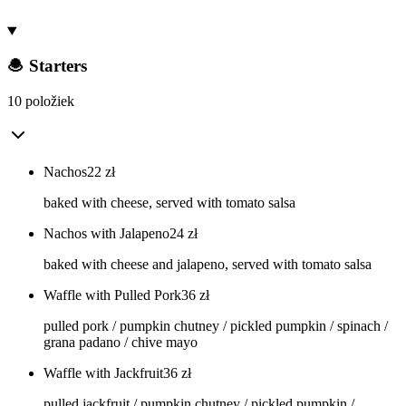
🧆 Starters
10 položiek
Nachos
22
zł
baked with cheese, served with tomato salsa
Nachos with Jalapeno
24
zł
baked with cheese and jalapeno, served with tomato salsa
Waffle with Pulled Pork
36
zł
pulled pork / pumpkin chutney / pickled pumpkin / spinach /
grana padano / chive mayo
Waffle with Jackfruit
36
zł
pulled jackfruit / pumpkin chutney / pickled pumpkin /