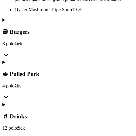
Oyster Mushroom Tripe Soup
19
zł
🍔 Burgers
8 položiek
🥪 Pulled Pork
4 položky
🥤 Drinks
12 položiek