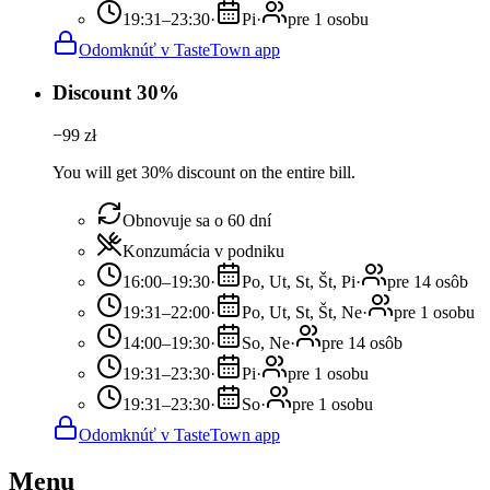
19:31–23:30
·
Pi
·
pre 1 osobu
Odomknúť v TasteTown app
Discount 30%
−
99
zł
You will get 30% discount on the entire bill.
Obnovuje sa o 60 dní
Konzumácia v podniku
16:00–19:30
·
Po, Ut, St, Št, Pi
·
pre 14 osôb
19:31–22:00
·
Po, Ut, St, Št, Ne
·
pre 1 osobu
14:00–19:30
·
So, Ne
·
pre 14 osôb
19:31–23:30
·
Pi
·
pre 1 osobu
19:31–23:30
·
So
·
pre 1 osobu
Odomknúť v TasteTown app
Menu