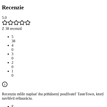
Recenzie
5.0
Z 38 recenzií
5
38
4
0
3
0
2
0
1
0
Recenziu môže napísať iba prihlásený používateľ TasteTown, ktorý
navštívil reštauráciu.
E