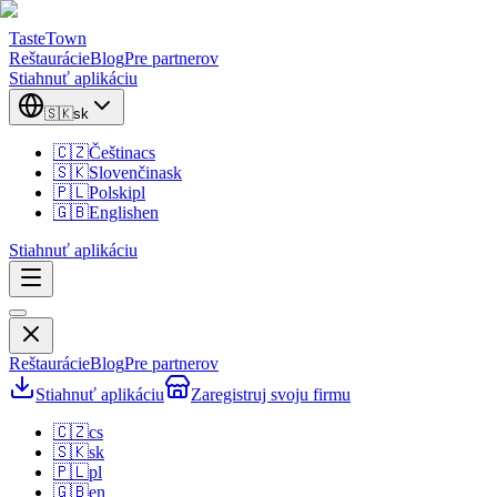
TasteTown
Reštaurácie
Blog
Pre partnerov
Stiahnuť aplikáciu
🇸🇰
sk
🇨🇿
Čeština
cs
🇸🇰
Slovenčina
sk
🇵🇱
Polski
pl
🇬🇧
English
en
Stiahnuť aplikáciu
Reštaurácie
Blog
Pre partnerov
Stiahnuť aplikáciu
Zaregistruj svoju firmu
🇨🇿
cs
🇸🇰
sk
🇵🇱
pl
🇬🇧
en