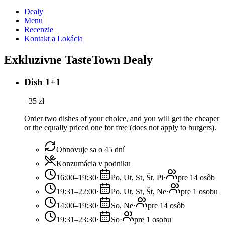
Dealy
Menu
Recenzie
Kontakt a Lokácia
Exkluzívne TasteTown Dealy
Dish 1+1
−
35
zł
Order two dishes of your choice, and you will get the cheaper
or the equally priced one for free (does not apply to burgers).
Obnovuje sa o 45 dní
Konzumácia v podniku
16:00–19:30
·
Po, Ut, St, Št, Pi
·
pre 14 osôb
19:31–22:00
·
Po, Ut, St, Št, Ne
·
pre 1 osobu
14:00–19:30
·
So, Ne
·
pre 14 osôb
19:31–23:30
·
So
·
pre 1 osobu