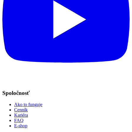
Spoločnosť
Ako to funguje
Cenník
Kariéra
FAQ
E-shop