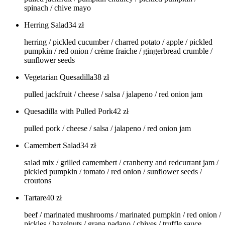
spinach / chive mayo
Herring Salad
34
zł
herring / pickled cucumber / charred potato / apple / pickled
pumpkin / red onion / crème fraiche / gingerbread crumble /
sunflower seeds
Vegetarian Quesadilla
38
zł
pulled jackfruit / cheese / salsa / jalapeno / red onion jam
Quesadilla with Pulled Pork
42
zł
pulled pork / cheese / salsa / jalapeno / red onion jam
Camembert Salad
34
zł
salad mix / grilled camembert / cranberry and redcurrant jam /
pickled pumpkin / tomato / red onion / sunflower seeds /
croutons
Tartare
40
zł
beef / marinated mushrooms / marinated pumpkin / red onion /
pickles / hazelnuts / grana padano / chives / truffle sauce