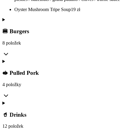
Oyster Mushroom Tripe Soup
19
zł
🍔 Burgers
8 položek
🥪 Pulled Pork
4 položky
🥤 Drinks
12 položek