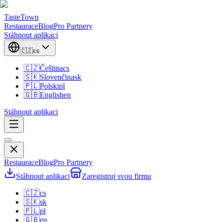
TasteTown
Restaurace
Blog
Pro Partnery
Stáhnout aplikaci
🇨🇿
cs
🇨🇿
Čeština
cs
🇸🇰
Slovenčina
sk
🇵🇱
Polski
pl
🇬🇧
English
en
Stáhnout aplikaci
Restaurace
Blog
Pro Partnery
Stáhnout aplikaci
Zaregistruj svou firmu
🇨🇿
cs
🇸🇰
sk
🇵🇱
pl
🇬🇧
en