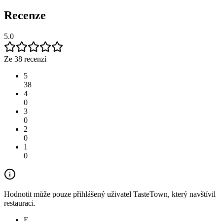
Recenze
5.0
Ze 38 recenzí
5
38
4
0
3
0
2
0
1
0
Hodnotit může pouze přihlášený uživatel TasteTown, který navštívil
restauraci.
E