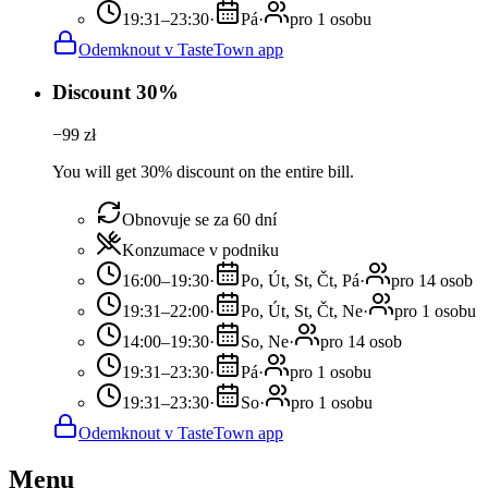
19:31–23:30
·
Pá
·
pro 1 osobu
Odemknout v TasteTown app
Discount 30%
−
99
zł
You will get 30% discount on the entire bill.
Obnovuje se za 60 dní
Konzumace v podniku
16:00–19:30
·
Po, Út, St, Čt, Pá
·
pro 14 osob
19:31–22:00
·
Po, Út, St, Čt, Ne
·
pro 1 osobu
14:00–19:30
·
So, Ne
·
pro 14 osob
19:31–23:30
·
Pá
·
pro 1 osobu
19:31–23:30
·
So
·
pro 1 osobu
Odemknout v TasteTown app
Menu