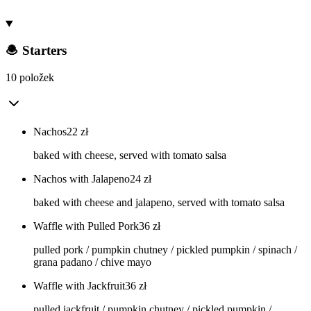
🧆 Starters
10 položek
Nachos
22
zł
baked with cheese, served with tomato salsa
Nachos with Jalapeno
24
zł
baked with cheese and jalapeno, served with tomato salsa
Waffle with Pulled Pork
36
zł
pulled pork / pumpkin chutney / pickled pumpkin / spinach /
grana padano / chive mayo
Waffle with Jackfruit
36
zł
pulled jackfruit / pumpkin chutney / pickled pumpkin /