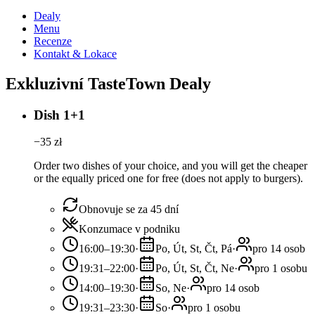
Dealy
Menu
Recenze
Kontakt & Lokace
Exkluzivní TasteTown Dealy
Dish 1+1
−
35
zł
Order two dishes of your choice, and you will get the cheaper
or the equally priced one for free (does not apply to burgers).
Obnovuje se za 45 dní
Konzumace v podniku
16:00–19:30
·
Po, Út, St, Čt, Pá
·
pro 14 osob
19:31–22:00
·
Po, Út, St, Čt, Ne
·
pro 1 osobu
14:00–19:30
·
So, Ne
·
pro 14 osob
19:31–23:30
·
So
·
pro 1 osobu