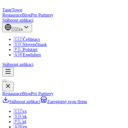
TasteTown
Restaurace
Blog
Pro Partnery
Stáhnout aplikaci
🇨🇿
cs
🇨🇿
Čeština
cs
🇸🇰
Slovenčina
sk
🇵🇱
Polski
pl
🇬🇧
English
en
Stáhnout aplikaci
Restaurace
Blog
Pro Partnery
Stáhnout aplikaci
Zaregistruj svou firmu
🇨🇿
cs
🇸🇰
sk
🇵🇱
pl
🇬🇧
en