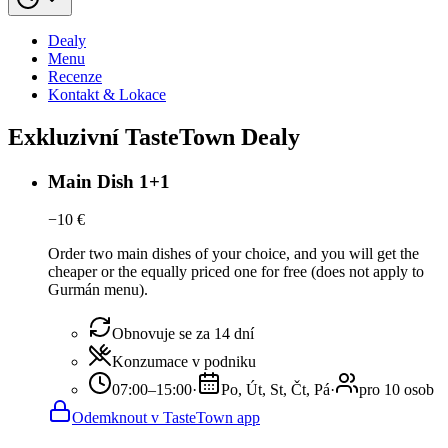
Dealy
Menu
Recenze
Kontakt & Lokace
Exkluzivní TasteTown Dealy
Main Dish 1+1
−
10
€
Order two main dishes of your choice, and you will get the
cheaper or the equally priced one for free (does not apply to
Gurmán menu).
Obnovuje se za 14 dní
Konzumace v podniku
07:00–15:00
·
Po, Út, St, Čt, Pá
·
pro 10 osob
Odemknout v TasteTown app