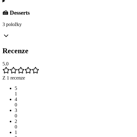
🍰 Desserts
3 položky
Recenze
5.0
Z 1 recenze
5
1
4
0
3
0
2
0
1