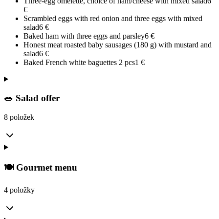
Three-egg omelette, choice of ham/cheese with mixed salad
6
€
Scrambled eggs with red onion and three eggs with mixed
salad
6
€
Baked ham with three eggs and parsley
6
€
Honest meat roasted baby sausages (180 g) with mustard and
salad
6
€
Baked French white baguettes 2 pcs
1
€
🥗 Salad offer
8 položek
🍽️ Gourmet menu
4 položky