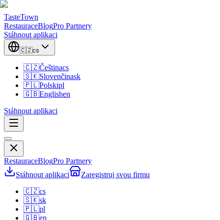
TasteTown
Restaurace
Blog
Pro Partnery
Stáhnout aplikaci
🇨🇿
cs
🇨🇿
Čeština
cs
🇸🇰
Slovenčina
sk
🇵🇱
Polski
pl
🇬🇧
English
en
Stáhnout aplikaci
Restaurace
Blog
Pro Partnery
Stáhnout aplikaci
Zaregistruj svou firmu
🇨🇿
cs
🇸🇰
sk
🇵🇱
pl
🇬🇧
en