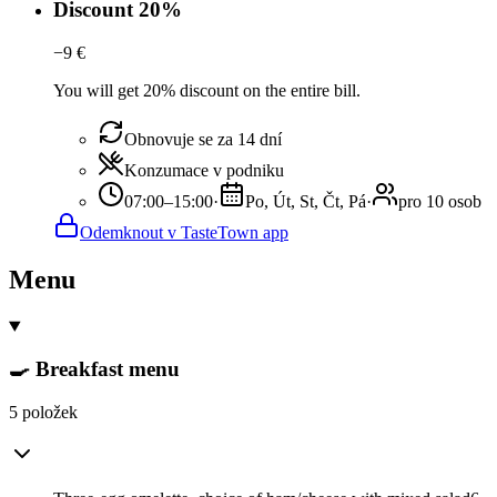
Discount 20%
−
9
€
You will get 20% discount on the entire bill.
Obnovuje se za 14 dní
Konzumace v podniku
07:00–15:00
·
Po, Út, St, Čt, Pá
·
pro 10 osob
Odemknout v TasteTown app
Menu
🍳 Breakfast menu
5 položek