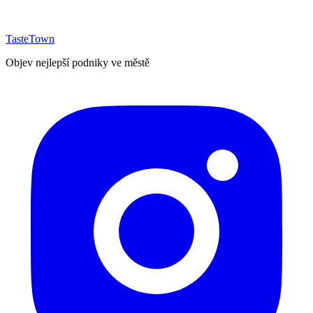
TasteTown
Objev nejlepší podniky ve městě