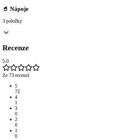
🥤 Nápoje
3 položky
Recenze
5.0
Ze 73 recenzí
5
72
4
1
3
0
2
0
1
0