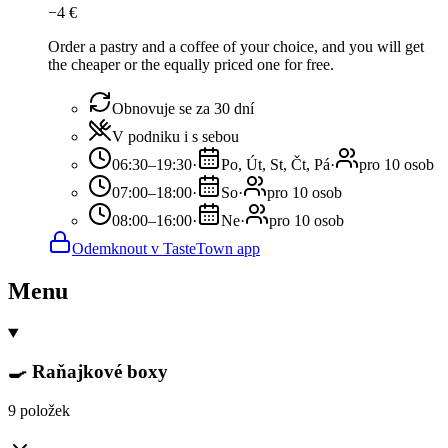
−
4
€
Order a pastry and a coffee of your choice, and you will get
the cheaper or the equally priced one for free.
Obnovuje se za 30 dní
V podniku i s sebou
06:30–19:30
·
Po, Út, St, Čt, Pá
·
pro 10 osob
07:00–18:00
·
So
·
pro 10 osob
08:00–16:00
·
Ne
·
pro 10 osob
Odemknout v TasteTown app
Menu
🍳 Raňajkové boxy
9 položek