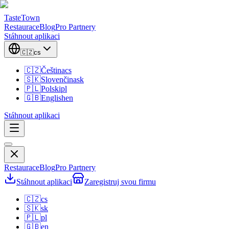
TasteTown
Restaurace
Blog
Pro Partnery
Stáhnout aplikaci
🇨🇿
cs
🇨🇿
Čeština
cs
🇸🇰
Slovenčina
sk
🇵🇱
Polski
pl
🇬🇧
English
en
Stáhnout aplikaci
Restaurace
Blog
Pro Partnery
Stáhnout aplikaci
Zaregistruj svou firmu
🇨🇿
cs
🇸🇰
sk
🇵🇱
pl
🇬🇧
en