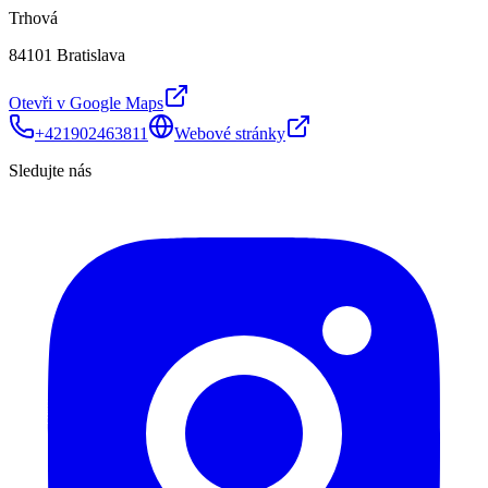
Trhová
84101 Bratislava
Otevři v Google Maps
+421902463811
Webové stránky
Sledujte nás