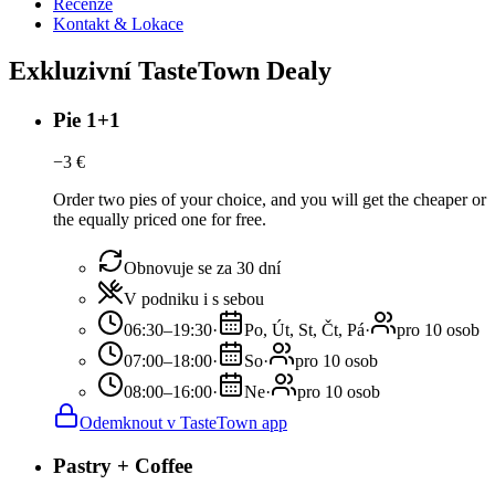
Recenze
Kontakt & Lokace
Exkluzivní TasteTown Dealy
Pie 1+1
−
3
€
Order two pies of your choice, and you will get the cheaper or
the equally priced one for free.
Obnovuje se za 30 dní
V podniku i s sebou
06:30–19:30
·
Po, Út, St, Čt, Pá
·
pro 10 osob
07:00–18:00
·
So
·
pro 10 osob
08:00–16:00
·
Ne
·
pro 10 osob
Odemknout v TasteTown app
Pastry + Coffee