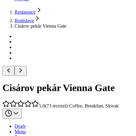
Restaurace
Bratislava
Cisárov pekár Vienna Gate
Cisárov pekár Vienna Gate
5.0
(
73
recenzí
)
·
Coffee, Breakfast, Slovak
Dealy
Menu