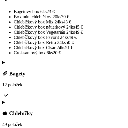
Bagetový box 6ks
23
€
Box mini chlebíčkov 20ks
30
€
Chlebíčkový box Mix 24ks
43
€
Chlebíčkový box nátierkový 24ks
45
€
Chlebíčkový box Vegetarián 24ks
49
€
Chlebíčkový box Favorit 24ks
49
€
Chlebíčkový box Retro 24ks
50
€
Chlebíčkový box Cisár 24ks
51
€
Croissantový box 6ks
20
€
🥖 Bagety
12 položek
🥪 Chlebíčky
49 položek