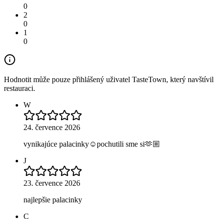
0
2
0
1
0
Hodnotit může pouze přihlášený uživatel TasteTown, který navštívil
restauraci.
W
24. července 2026
vynikajúce palacinky☺️pochutili sme si🫶🏼
J
23. července 2026
najlepšie palacinky
C