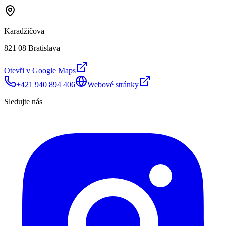
Karadžičova
821 08 Bratislava
Otevři v Google Maps
+421 940 894 406
Webové stránky
Sledujte nás