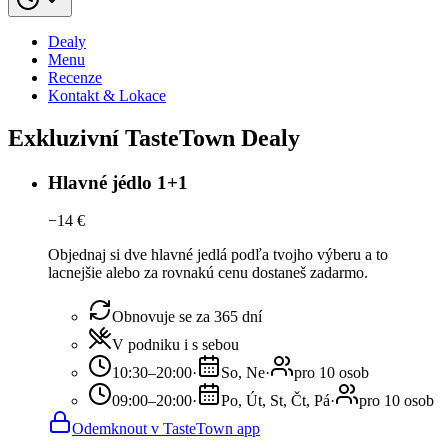
Dealy
Menu
Recenze
Kontakt & Lokace
Exkluzivní TasteTown Dealy
Hlavné jédlo 1+1
−
14
€
Objednaj si dve hlavné jedlá podľa tvojho výberu a to
lacnejšie alebo za rovnakú cenu dostaneš zadarmo.
Obnovuje se za 365 dní
V podniku i s sebou
10:30–20:00
·
So, Ne
·
pro 10 osob
09:00–20:00
·
Po, Út, St, Čt, Pá
·
pro 10 osob
Odemknout v TasteTown app