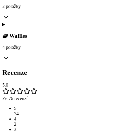
2 položky
🧇 Waffles
4 položky
Recenze
5.0
Ze 76 recenzí
5
74
4
2
3