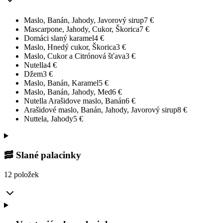
Maslo, Banán, Jahody, Javorový sirup
7
€
Mascarpone, Jahody, Cukor, Škorica
7
€
Domáci slaný karamel
4
€
Maslo, Hnedý cukor, Škorica
3
€
Maslo, Cukor a Citrónová šťava
3
€
Nutella
4
€
Džem
3
€
Maslo, Banán, Karamel
5
€
Maslo, Banán, Jahody, Med
6
€
Nutella Arašidove maslo, Banán
6
€
Arašidové maslo, Banán, Jahody, Javorový sirup
8
€
Nuttela, Jahody
5
€
🥓 Slané palacinky
12 položek