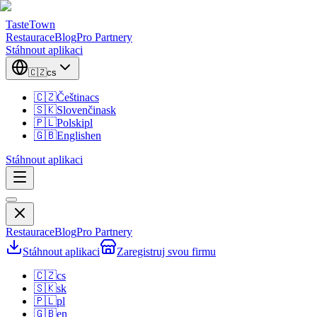
TasteTown
Restaurace
Blog
Pro Partnery
Stáhnout aplikaci
🇨🇿
cs
🇨🇿
Čeština
cs
🇸🇰
Slovenčina
sk
🇵🇱
Polski
pl
🇬🇧
English
en
Stáhnout aplikaci
Restaurace
Blog
Pro Partnery
Stáhnout aplikaci
Zaregistruj svou firmu
🇨🇿
cs
🇸🇰
sk
🇵🇱
pl
🇬🇧
en