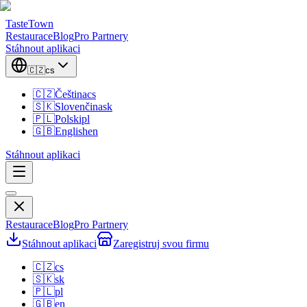
TasteTown
Restaurace
Blog
Pro Partnery
Stáhnout aplikaci
🇨🇿
cs
🇨🇿
Čeština
cs
🇸🇰
Slovenčina
sk
🇵🇱
Polski
pl
🇬🇧
English
en
Stáhnout aplikaci
Restaurace
Blog
Pro Partnery
Stáhnout aplikaci
Zaregistruj svou firmu
🇨🇿
cs
🇸🇰
sk
🇵🇱
pl
🇬🇧
en