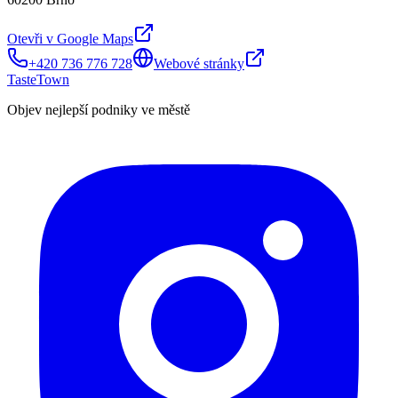
Otevři v Google Maps
+420 736 776 728
Webové stránky
TasteTown
Objev nejlepší podniky ve městě