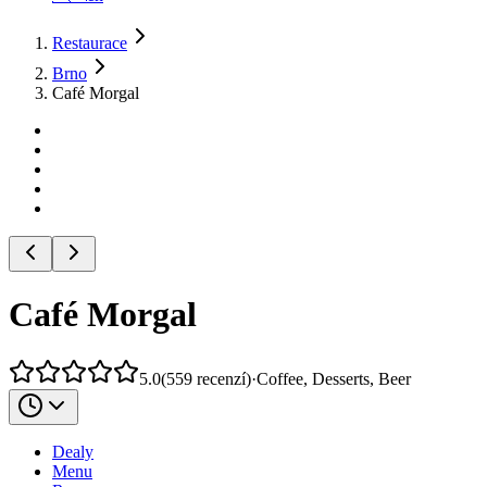
Restaurace
Brno
Café Morgal
Café Morgal
5.0
(
559
recenzí
)
·
Coffee, Desserts, Beer
Dealy
Menu