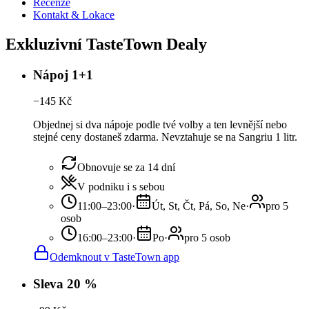
Recenze
Kontakt & Lokace
Exkluzivní TasteTown Dealy
Nápoj 1+1
−
145
Kč
Objednej si dva nápoje podle tvé volby a ten levnější nebo
stejné ceny dostaneš zdarma. Nevztahuje se na Sangriu 1 litr.
Obnovuje se za 14 dní
V podniku i s sebou
11:00–23:00
·
Út, St, Čt, Pá, So, Ne
·
pro 5
osob
16:00–23:00
·
Po
·
pro 5 osob
Odemknout v TasteTown app
Sleva 20 %