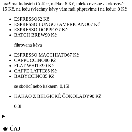
pražírna Industria Coffee, mléko: 6 Kč, mléko ovesné / kokosové:
15 Kč, na ledu (všechny kávy vám rádi připravíme i na ledu): 8 Kč
ESPRESSO
62
Kč
ESPRESSO LUNGO / AMERICANO
67
Kč
ESPRESSO DOPPIO
77
Kč
BATCH BREW
90
Kč
filtrovaná káva
ESPRESSO MACCHIATO
67
Kč
CAPPUCCINO
80
Kč
FLAT WHITE
90
Kč
CAFFE LATTE
85
Kč
BABYCCINO
35
Kč
se skořicí nebo kakaem, 0,15l
KAKAO Z BELGICKÉ ČOKOLÁDY
90
Kč
0,3l
🫖 ČAJ