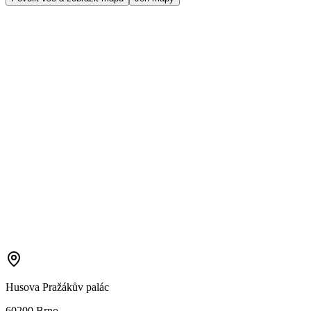
Husova Pražákův palác
60200 Brno