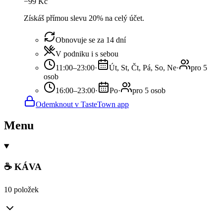
−
99
Kč
Získáš přímou slevu 20% na celý účet.
Obnovuje se za 14 dní
V podniku i s sebou
11:00–23:00
·
Út, St, Čt, Pá, So, Ne
·
pro 5
osob
16:00–23:00
·
Po
·
pro 5 osob
Odemknout v TasteTown app
Menu
☕ KÁVA
10 položek