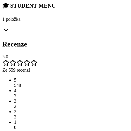
🎓 STUDENT MENU
1 položka
Recenze
5.0
Ze 559 recenzí
5
548
4
7
3
2
2
2
1
0