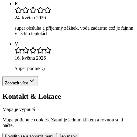
R
24. května 2026
super obsluha a příjemný zážitek, voda zadarmo což je fajnnn
v těchto teplotách
V
16. května 2026
Super podnik :)
Zobrazit více
Kontakt & Lokace
Mapa je vypnutá
Mapa potřebuje cookies. Zapni je jedním klikem a rovnou se ti
načte.
Povolit vše a zobrazit mapu
Jen mapy