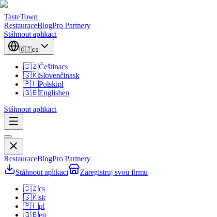
TasteTown
Restaurace
Blog
Pro Partnery
Stáhnout aplikaci
🇨🇿
cs
🇨🇿
Čeština
cs
🇸🇰
Slovenčina
sk
🇵🇱
Polski
pl
🇬🇧
English
en
Stáhnout aplikaci
Restaurace
Blog
Pro Partnery
Stáhnout aplikaci
Zaregistruj svou firmu
🇨🇿
cs
🇸🇰
sk
🇵🇱
pl
🇬🇧
en