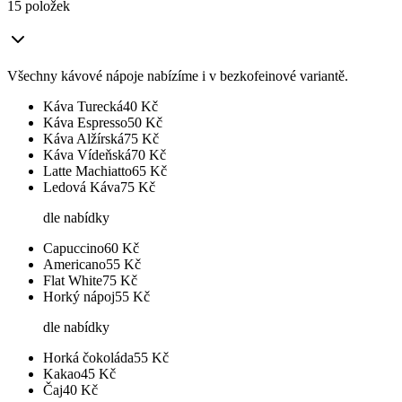
15 položek
Všechny kávové nápoje nabízíme i v bezkofeinové variantě.
Káva Turecká
40
Kč
Káva Espresso
50
Kč
Káva Alžírská
75
Kč
Káva Vídeňská
70
Kč
Latte Machiatto
65
Kč
Ledová Káva
75
Kč
dle nabídky
Capuccino
60
Kč
Americano
55
Kč
Flat White
75
Kč
Horký nápoj
55
Kč
dle nabídky
Horká čokoláda
55
Kč
Kakao
45
Kč
Čaj
40
Kč