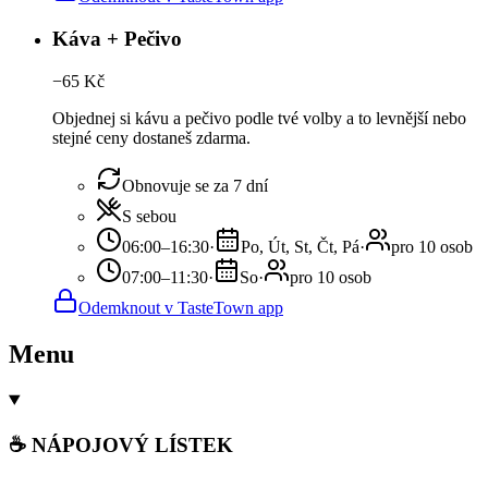
Káva + Pečivo
−
65
Kč
Objednej si kávu a pečivo podle tvé volby a to levnější nebo
stejné ceny dostaneš zdarma.
Obnovuje se za 7 dní
S sebou
06:00–16:30
·
Po, Út, St, Čt, Pá
·
pro 10 osob
07:00–11:30
·
So
·
pro 10 osob
Odemknout v TasteTown app
Menu
☕ NÁPOJOVÝ LÍSTEK