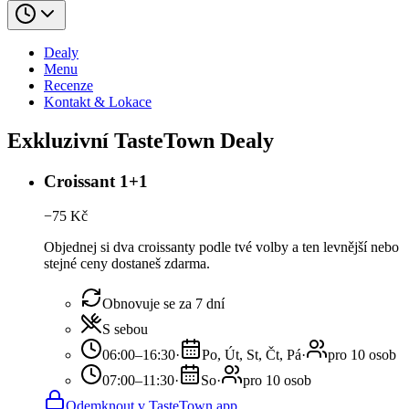
Dealy
Menu
Recenze
Kontakt & Lokace
Exkluzivní TasteTown Dealy
Croissant 1+1
−
75
Kč
Objednej si dva croissanty podle tvé volby a ten levnější nebo
stejné ceny dostaneš zdarma.
Obnovuje se za 7 dní
S sebou
06:00–16:30
·
Po, Út, St, Čt, Pá
·
pro 10 osob
07:00–11:30
·
So
·
pro 10 osob
Odemknout v TasteTown app