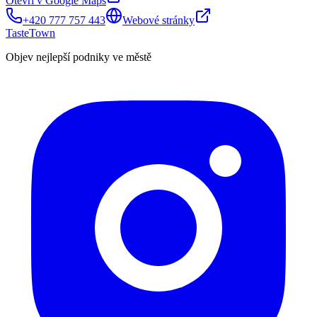
Otevři v Google Maps
+420 777 757 443
Webové stránky
TasteTown
Objev nejlepší podniky ve městě