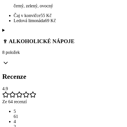
černý, zelený, ovocný
Čaj v konvičce
55
Kč
Ledová limonáda
69
Kč
🍷 ALKOHOLICKÉ NÁPOJE
8 položek
Recenze
4.9
Ze 64 recenzí
5
61
4
2