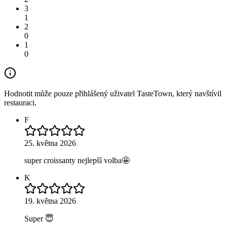
3
1
2
0
1
0
Hodnotit může pouze přihlášený uživatel TasteTown, který navštívil
restauraci.
F
25. května 2026
super croissanty nejlepší volba🤩
K
19. května 2026
Super 😇