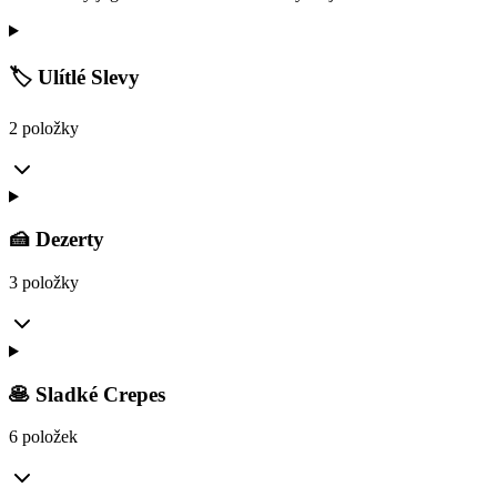
🏷️ Ulítlé Slevy
2 položky
🍰 Dezerty
3 položky
🥞 Sladké Crepes
6 položek