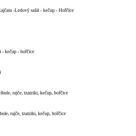
Rajčata -Ledový salát - kečup - Hořčice
t - kečup - hořčice
i
bule, rajče, tzatziki, kečup, hořčice
bule, rajče, tzatziki, kečup, hořčice