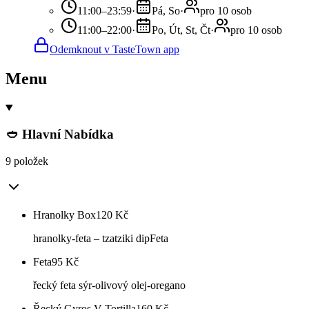
11:00–23:59
·
Pá, So
·
pro 10 osob
11:00–22:00
·
Po, Út, St, Čt
·
pro 10 osob
Odemknout v TasteTown app
Menu
🥙 Hlavní Nabídka
9 položek
Hranolky Box
120
Kč
hranolky-feta – tzatziki dipFeta
Feta
95
Kč
řecký feta sýr-olivový olej-oregano
Řecký Gyros V Tortilla
160
Kč