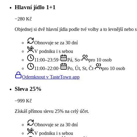
Hlavní jídlo 1+1
−
280
Kč
Objednej si dvě hlavní jídla podle tvé volby a to levnější nebo 
Obnovuje se za 30 dní
V podniku i s sebou
11:00–23:59
·
Pá, So
·
pro 10 osob
11:00–22:00
·
Po, Út, St, Čt
·
pro 10 osob
Odemknout v TasteTown app
Sleva 25%
−
999
Kč
Získáš přímou slevu 25% na celý účet.
Obnovuje se za 30 dní
V podniku i s sebou