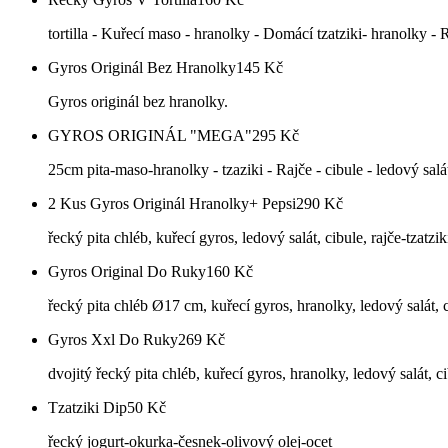
tortilla - Kuřecí maso - hranolky - Domácí tzatziki- hranolky - 
Gyros Originál Bez Hranolky
145
Kč
Gyros originál bez hranolky.
GYROS ORIGINÁL "MEGA"
295
Kč
25cm pita-maso-hranolky - tzaziki - Rajče - cibule - ledový salá
2 Kus Gyros Originál Hranolky+ Pepsi
290
Kč
řecký pita chléb, kuřecí gyros, ledový salát, cibule, rajče-tzatzik
Gyros Original Do Ruky
160
Kč
řecký pita chléb Ø17 cm, kuřecí gyros, hranolky, ledový salát, ci
Gyros Xxl Do Ruky
269
Kč
dvojitý řecký pita chléb, kuřecí gyros, hranolky, ledový salát, ci
Tzatziki Dip
50
Kč
řecký jogurt-okurka-česnek-olivový olej-ocet