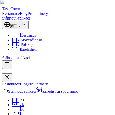
TasteTown
Restaurace
Blog
Pro Partnery
Stáhnout aplikaci
🇨🇿
cs
🇨🇿
Čeština
cs
🇸🇰
Slovenčina
sk
🇵🇱
Polski
pl
🇬🇧
English
en
Stáhnout aplikaci
Restaurace
Blog
Pro Partnery
Stáhnout aplikaci
Zaregistruj svou firmu
🇨🇿
cs
🇸🇰
sk
🇵🇱
pl
🇬🇧
en