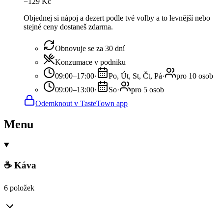
−
129
Kč
Objednej si nápoj a dezert podle tvé volby a to levnější nebo
stejné ceny dostaneš zdarma.
Obnovuje se za 30 dní
Konzumace v podniku
09:00–17:00
·
Po, Út, St, Čt, Pá
·
pro 10 osob
09:00–13:00
·
So
·
pro 5 osob
Odemknout v TasteTown app
Menu
☕ Káva
6 položek