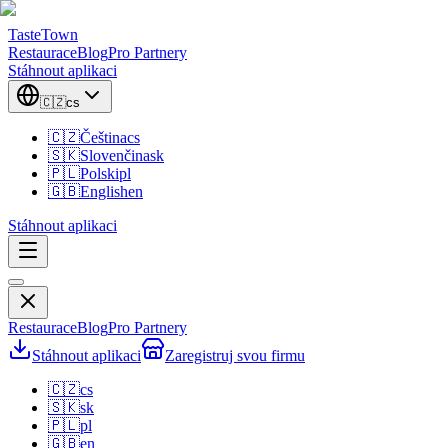
TasteTown
Restaurace
Blog
Pro Partnery
Stáhnout aplikaci
🇨🇿
cs
🇨🇿
Čeština
cs
🇸🇰
Slovenčina
sk
🇵🇱
Polski
pl
🇬🇧
English
en
Stáhnout aplikaci
Restaurace
Blog
Pro Partnery
Stáhnout aplikaci
Zaregistruj svou firmu
🇨🇿
cs
🇸🇰
sk
🇵🇱
pl
🇬🇧
en