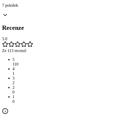
7 položek
Recenze
5.0
Ze 113 recenzí
5
110
4
1
3
2
2
0
1
0