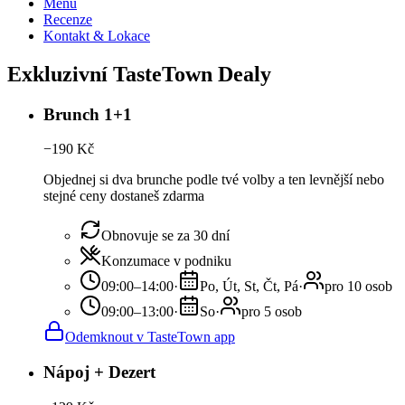
Menu
Recenze
Kontakt & Lokace
Exkluzivní TasteTown Dealy
Brunch 1+1
−
190
Kč
Objednej si dva brunche podle tvé volby a ten levnější nebo
stejné ceny dostaneš zdarma
Obnovuje se za 30 dní
Konzumace v podniku
09:00–14:00
·
Po, Út, St, Čt, Pá
·
pro 10 osob
09:00–13:00
·
So
·
pro 5 osob
Odemknout v TasteTown app
Nápoj + Dezert