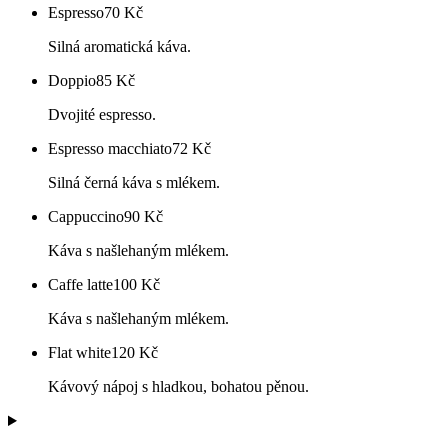
Espresso
70
Kč
Silná aromatická káva.
Doppio
85
Kč
Dvojité espresso.
Espresso macchiato
72
Kč
Silná černá káva s mlékem.
Cappuccino
90
Kč
Káva s našlehaným mlékem.
Caffe latte
100
Kč
Káva s našlehaným mlékem.
Flat white
120
Kč
Kávový nápoj s hladkou, bohatou pěnou.