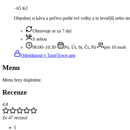
−
65
Kč
Objednej si kávu a pečivo podle tvé volby a to levnější nebo s
Obnovuje se za 7 dní
S sebou
06:00–16:30
·
Po, Út, St, Čt, Pá
·
pro 10 osob
Odemknout v TasteTown app
Menu
Menu brzy doplníme.
Recenze
4.8
Ze 47 recenzí
5