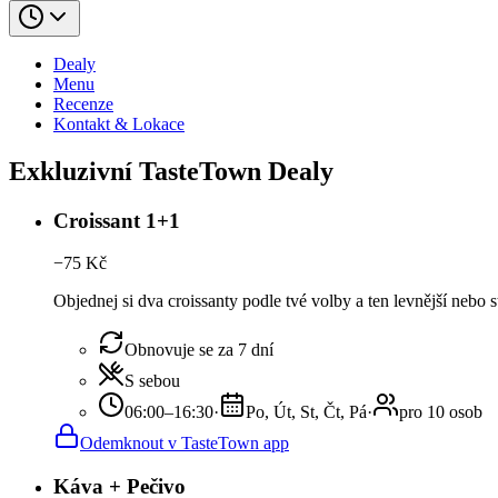
Dealy
Menu
Recenze
Kontakt & Lokace
Exkluzivní TasteTown Dealy
Croissant 1+1
−
75
Kč
Objednej si dva croissanty podle tvé volby a ten levnější nebo 
Obnovuje se za 7 dní
S sebou
06:00–16:30
·
Po, Út, St, Čt, Pá
·
pro 10 osob
Odemknout v TasteTown app
Káva + Pečivo