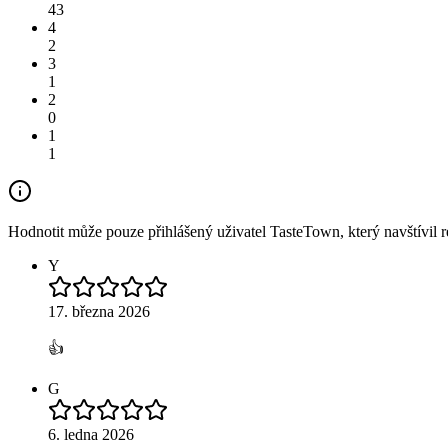
43
4
2
3
1
2
0
1
1
Hodnotit může pouze přihlášený uživatel TasteTown, který navštívil re
Y
17. března 2026
👍
G
6. ledna 2026