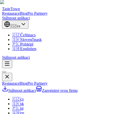
TasteTown
Restaurace
Blog
Pro Partnery
Stáhnout aplikaci
🇨🇿
cs
🇨🇿
Čeština
cs
🇸🇰
Slovenčina
sk
🇵🇱
Polski
pl
🇬🇧
English
en
Stáhnout aplikaci
Restaurace
Blog
Pro Partnery
Stáhnout aplikaci
Zaregistruj svou firmu
🇨🇿
cs
🇸🇰
sk
🇵🇱
pl
🇬🇧
en