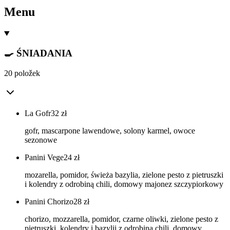
Menu
🍳 ŚNIADANIA
20 položek
La Gofr
32
zł
gofr, mascarpone lawendowe, solony karmel, owoce
sezonowe
Panini Vege
24
zł
mozarella, pomidor, świeża bazylia, zielone pesto z pietruszki
i kolendry z odrobiną chili, domowy majonez szczypiorkowy
Panini Chorizo
28
zł
chorizo, mozzarella, pomidor, czarne oliwki, zielone pesto z
pietruszki, kolendry i bazylii z odrobiną chili, domowy