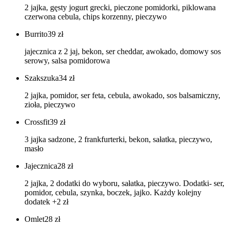
2 jajka, gęsty jogurt grecki, pieczone pomidorki, piklowana
czerwona cebula, chips korzenny, pieczywo
Burrito
39
zł
jajecznica z 2 jaj, bekon, ser cheddar, awokado, domowy sos
serowy, salsa pomidorowa
Szakszuka
34
zł
2 jajka, pomidor, ser feta, cebula, awokado, sos balsamiczny,
zioła, pieczywo
Crossfit
39
zł
3 jajka sadzone, 2 frankfurterki, bekon, sałatka, pieczywo,
masło
Jajecznica
28
zł
2 jajka, 2 dodatki do wyboru, sałatka, pieczywo. Dodatki- ser,
pomidor, cebula, szynka, boczek, jajko. Każdy kolejny
dodatek +2 zł
Omlet
28
zł