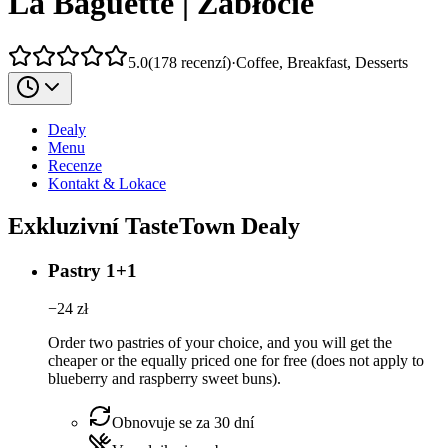
La Baguette | Zabłocie
5.0
(
178
recenzí
)
·
Coffee, Breakfast, Desserts
Dealy
Menu
Recenze
Kontakt & Lokace
Exkluzivní TasteTown Dealy
Pastry 1+1
−
24
zł
Order two pastries of your choice, and you will get the
cheaper or the equally priced one for free (does not apply to
blueberry and raspberry sweet buns).
Obnovuje se za 30 dní