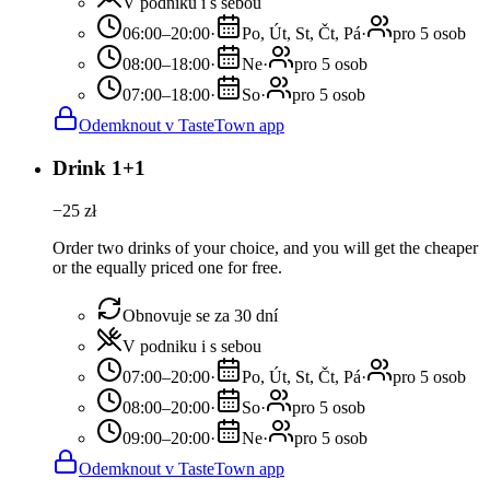
V podniku i s sebou
06:00–20:00
·
Po, Út, St, Čt, Pá
·
pro 5 osob
08:00–18:00
·
Ne
·
pro 5 osob
07:00–18:00
·
So
·
pro 5 osob
Odemknout v TasteTown app
Drink 1+1
−
25
zł
Order two drinks of your choice, and you will get the cheaper
or the equally priced one for free.
Obnovuje se za 30 dní
V podniku i s sebou
07:00–20:00
·
Po, Út, St, Čt, Pá
·
pro 5 osob
08:00–20:00
·
So
·
pro 5 osob
09:00–20:00
·
Ne
·
pro 5 osob
Odemknout v TasteTown app