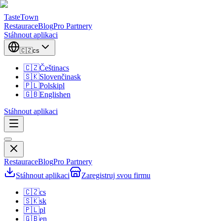
TasteTown
Restaurace
Blog
Pro Partnery
Stáhnout aplikaci
🇨🇿
cs
🇨🇿
Čeština
cs
🇸🇰
Slovenčina
sk
🇵🇱
Polski
pl
🇬🇧
English
en
Stáhnout aplikaci
Restaurace
Blog
Pro Partnery
Stáhnout aplikaci
Zaregistruj svou firmu
🇨🇿
cs
🇸🇰
sk
🇵🇱
pl
🇬🇧
en