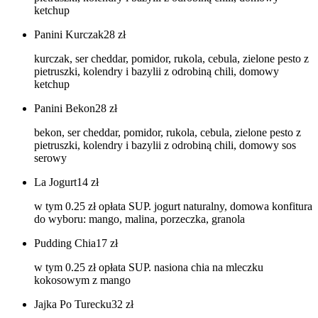
ketchup
Panini Kurczak
28
zł
kurczak, ser cheddar, pomidor, rukola, cebula, zielone pesto z
pietruszki, kolendry i bazylii z odrobiną chili, domowy
ketchup
Panini Bekon
28
zł
bekon, ser cheddar, pomidor, rukola, cebula, zielone pesto z
pietruszki, kolendry i bazylii z odrobiną chili, domowy sos
serowy
La Jogurt
14
zł
w tym 0.25 zł opłata SUP. jogurt naturalny, domowa konfitura
do wyboru: mango, malina, porzeczka, granola
Pudding Chia
17
zł
w tym 0.25 zł opłata SUP. nasiona chia na mleczku
kokosowym z mango
Jajka Po Turecku
32
zł