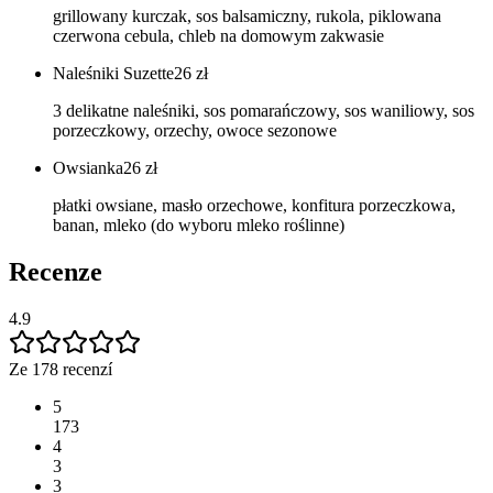
grillowany kurczak, sos balsamiczny, rukola, piklowana
czerwona cebula, chleb na domowym zakwasie
Naleśniki Suzette
26
zł
3 delikatne naleśniki, sos pomarańczowy, sos waniliowy, sos
porzeczkowy, orzechy, owoce sezonowe
Owsianka
26
zł
płatki owsiane, masło orzechowe, konfitura porzeczkowa,
banan, mleko (do wyboru mleko roślinne)
Recenze
4.9
Ze 178 recenzí
5
173
4
3
3