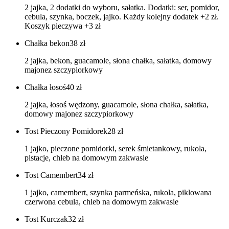
2 jajka, 2 dodatki do wyboru, sałatka. Dodatki: ser, pomidor,
cebula, szynka, boczek, jajko. Każdy kolejny dodatek +2 zł.
Koszyk pieczywa +3 zł
Chałka bekon
38
zł
2 jajka, bekon, guacamole, słona chałka, sałatka, domowy
majonez szczypiorkowy
Chałka łosoś
40
zł
2 jajka, łosoś wędzony, guacamole, słona chałka, sałatka,
domowy majonez szczypiorkowy
Tost Pieczony Pomidorek
28
zł
1 jajko, pieczone pomidorki, serek śmietankowy, rukola,
pistacje, chleb na domowym zakwasie
Tost Camembert
34
zł
1 jajko, camembert, szynka parmeńska, rukola, piklowana
czerwona cebula, chleb na domowym zakwasie
Tost Kurczak
32
zł