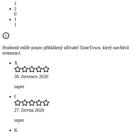
1
2
0
1
1
Hodnotit může pouze přihlášený uživatel TasteTown, který navštívil
restauraci.
X
30. července 2026
super
I
27. června 2026
super
K