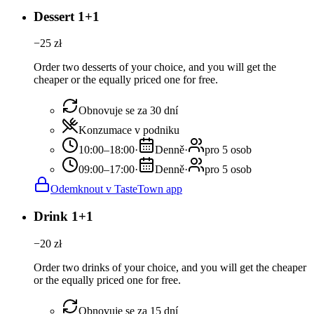
Dessert 1+1
−
25
zł
Order two desserts of your choice, and you will get the
cheaper or the equally priced one for free.
Obnovuje se za 30 dní
Konzumace v podniku
10:00–18:00
·
Denně
·
pro 5 osob
09:00–17:00
·
Denně
·
pro 5 osob
Odemknout v TasteTown app
Drink 1+1
−
20
zł
Order two drinks of your choice, and you will get the cheaper
or the equally priced one for free.
Obnovuje se za 15 dní