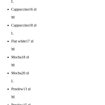
L
Cappuccino
16
zł
M
Cappuccino
18
zł
L
Flat white
17
zł
M
Mocha
18
zł
M
Mocha
20
zł
L
Przelew
13
zł
M
Przelew
15
zł