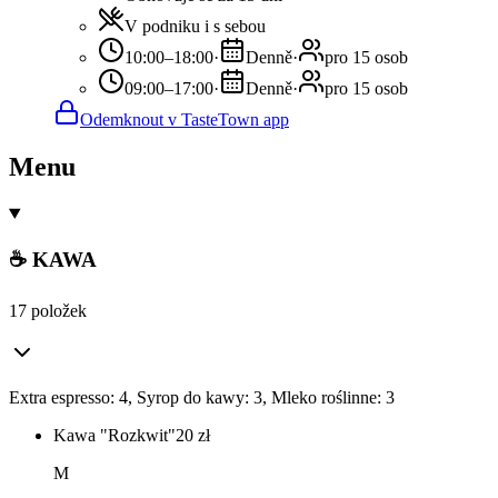
V podniku i s sebou
10:00–18:00
·
Denně
·
pro 15 osob
09:00–17:00
·
Denně
·
pro 15 osob
Odemknout v TasteTown app
Menu
☕ KAWA
17 položek
Extra espresso: 4, Syrop do kawy: 3, Mleko roślinne: 3
Kawa "Rozkwit"
20
zł
M