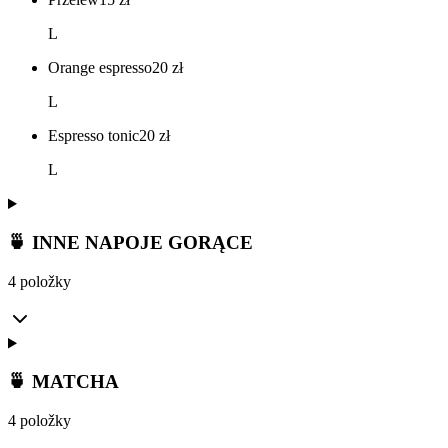
L
Orange espresso
20
zł
L
Espresso tonic
20
zł
L
🍵 INNE NAPOJE GORĄCE
4 položky
🍵 MATCHA
4 položky