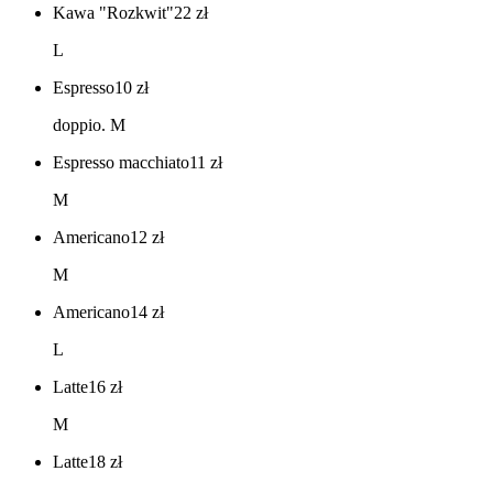
Kawa "Rozkwit"
22
zł
L
Espresso
10
zł
doppio. M
Espresso macchiato
11
zł
M
Americano
12
zł
M
Americano
14
zł
L
Latte
16
zł
M
Latte
18
zł