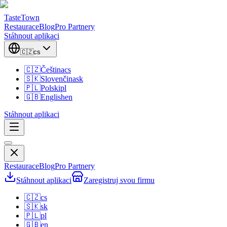
TasteTown
Restaurace
Blog
Pro Partnery
Stáhnout aplikaci
🇨🇿
cs
🇨🇿
Čeština
cs
🇸🇰
Slovenčina
sk
🇵🇱
Polski
pl
🇬🇧
English
en
Stáhnout aplikaci
Restaurace
Blog
Pro Partnery
Stáhnout aplikaci
Zaregistruj svou firmu
🇨🇿
cs
🇸🇰
sk
🇵🇱
pl
🇬🇧
en