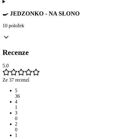
🍳 JEDZONKO - NA SŁONO
10 položek
Recenze
5.0
Ze 37 recenzí
5
36
4
1
3
0
2
0
1