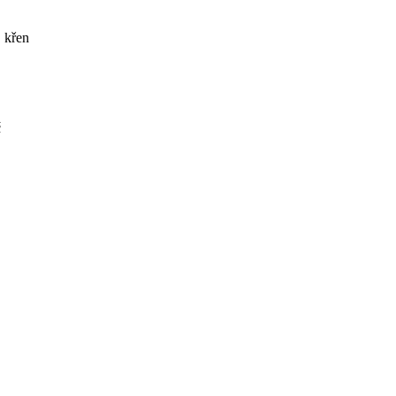
, křen
č