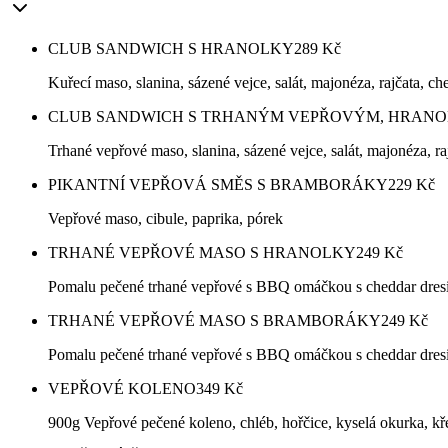
CLUB SANDWICH S HRANOLKY
289
Kč
Kuřecí maso, slanina, sázené vejce, salát, majonéza, rajčata, ch
CLUB SANDWICH S TRHANÝM VEPŘOVÝM, HRAN
Trhané vepřové maso, slanina, sázené vejce, salát, majonéza, ra
PIKANTNÍ VEPŘOVÁ SMĚS S BRAMBORÁKY
229
Kč
Vepřové maso, cibule, paprika, pórek
TRHANÉ VEPŘOVÉ MASO S HRANOLKY
249
Kč
Pomalu pečené trhané vepřové s BBQ omáčkou s cheddar dres
TRHANÉ VEPŘOVÉ MASO S BRAMBORÁKY
249
Kč
Pomalu pečené trhané vepřové s BBQ omáčkou s cheddar dre
VEPŘOVÉ KOLENO
349
Kč
900g Vepřové pečené koleno, chléb, hořčice, kyselá okurka, kř