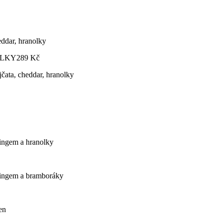
eddar, hranolky
OLKY
289
Kč
jčata, cheddar, hranolky
ingem a hranolky
singem a bramboráky
en