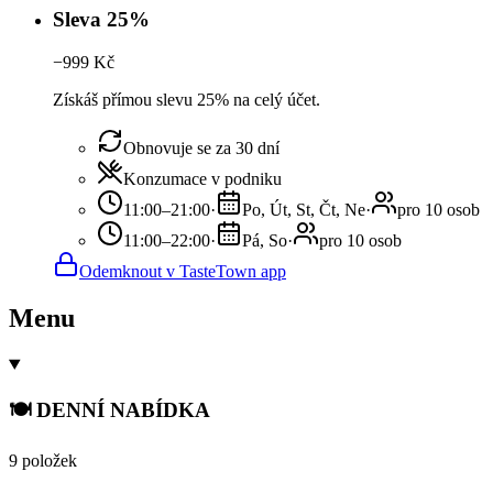
Sleva 25%
−
999
Kč
Získáš přímou slevu 25% na celý účet.
Obnovuje se za 30 dní
Konzumace v podniku
11:00–21:00
·
Po, Út, St, Čt, Ne
·
pro 10 osob
11:00–22:00
·
Pá, So
·
pro 10 osob
Odemknout v TasteTown app
Menu
🍽️ DENNÍ NABÍDKA
9 položek