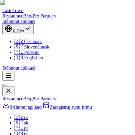
TasteTown
Restaurace
Blog
Pro Partnery
Stáhnout aplikaci
🇨🇿
cs
🇨🇿
Čeština
cs
🇸🇰
Slovenčina
sk
🇵🇱
Polski
pl
🇬🇧
English
en
Stáhnout aplikaci
Restaurace
Blog
Pro Partnery
Stáhnout aplikaci
Zaregistruj svou firmu
🇨🇿
cs
🇸🇰
sk
🇵🇱
pl
🇬🇧
en