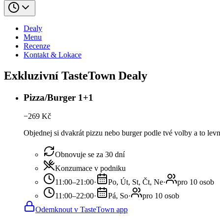
Dealy
Menu
Recenze
Kontakt & Lokace
Exkluzivní TasteTown Dealy
Pizza/Burger 1+1
−
269
Kč
Objednej si dvakrát pizzu nebo burger podle tvé volby a to lev
Obnovuje se za 30 dní
Konzumace v podniku
11:00–21:00
·
Po, Út, St, Čt, Ne
·
pro 10 osob
11:00–22:00
·
Pá, So
·
pro 10 osob
Odemknout v TasteTown app