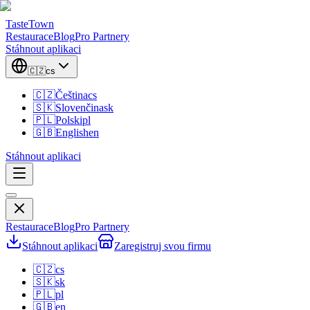
TasteTown
Restaurace
Blog
Pro Partnery
Stáhnout aplikaci
🇨🇿
cs
🇨🇿
Čeština
cs
🇸🇰
Slovenčina
sk
🇵🇱
Polski
pl
🇬🇧
English
en
Stáhnout aplikaci
Restaurace
Blog
Pro Partnery
Stáhnout aplikaci
Zaregistruj svou firmu
🇨🇿
cs
🇸🇰
sk
🇵🇱
pl
🇬🇧
en