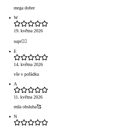
mega dobre
W
19. května 2026
supr🧚‍♀️
E
14. května 2026
vše v pořádku
A
11. května 2026
mila obsluha🥰
N