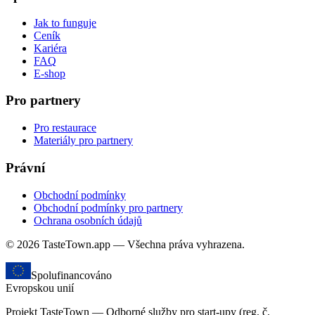
Jak to funguje
Ceník
Kariéra
FAQ
E-shop
Pro partnery
Pro restaurace
Materiály pro partnery
Právní
Obchodní podmínky
Obchodní podmínky pro partnery
Ochrana osobních údajů
© 2026 TasteTown.app — Všechna práva vyhrazena.
Spolufinancováno
Evropskou unií
Projekt TasteTown — Odborné služby pro start-upy (reg. č.