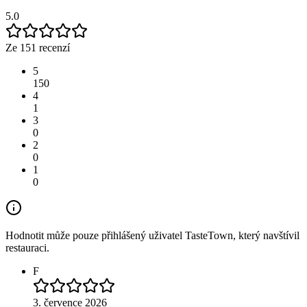
5.0
Ze 151 recenzí
5
150
4
1
3
0
2
0
1
0
Hodnotit může pouze přihlášený uživatel TasteTown, který navštívil
restauraci.
F
3. července 2026