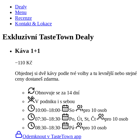
Dealy
Menu
Recenze
Kontakt & Lokace
Exkluzivní TasteTown Dealy
Káva 1+1
−
110
Kč
Objednej si dvě kávy podle tvé volby a tu levnější nebo stejné
ceny dostaneš zdarma.
Obnovuje se za 14 dní
V podniku i s sebou
10:00–18:00
·
So
·
pro 10 osob
07:30–18:30
·
Po, Út, St, Čt
·
pro 10 osob
08:30–18:30
·
Pá
·
pro 10 osob
Odemknout v TasteTown app