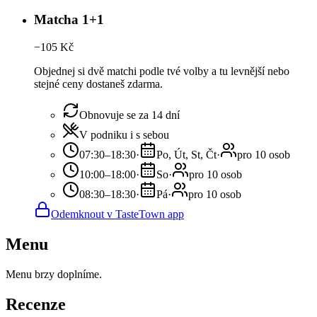
Matcha 1+1
−
105
Kč
Objednej si dvě matchi podle tvé volby a tu levnější nebo
stejné ceny dostaneš zdarma.
Obnovuje se za 14 dní
V podniku i s sebou
07:30–18:30
·
Po, Út, St, Čt
·
pro 10 osob
10:00–18:00
·
So
·
pro 10 osob
08:30–18:30
·
Pá
·
pro 10 osob
Odemknout v TasteTown app
Menu
Menu brzy doplníme.
Recenze