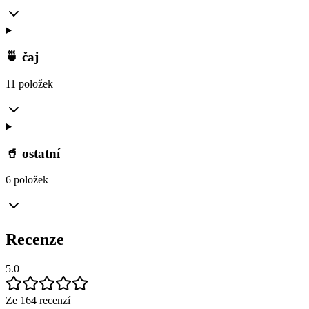
🍵 čaj
11 položek
🥤 ostatní
6 položek
Recenze
5.0
Ze 164 recenzí