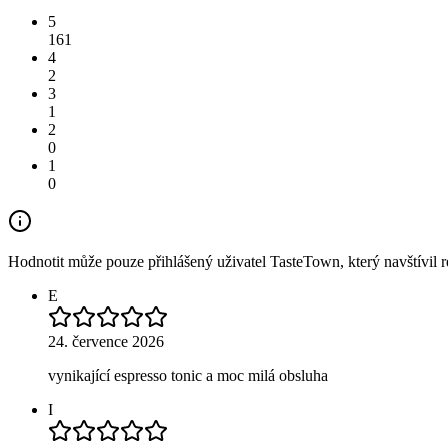
5
161
4
2
3
1
2
0
1
0
Hodnotit může pouze přihlášený uživatel TasteTown, který navštívil re
E
24. července 2026
vynikající espresso tonic a moc milá obsluha
I