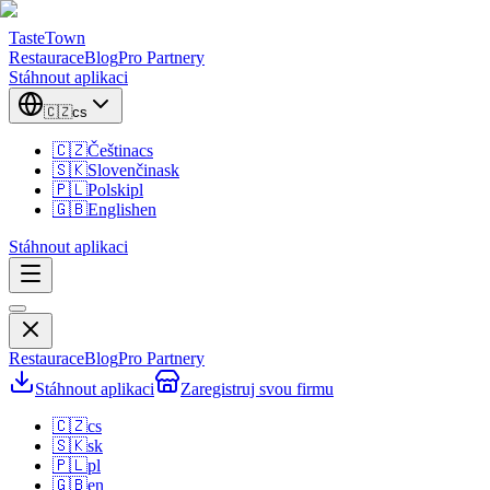
TasteTown
Restaurace
Blog
Pro Partnery
Stáhnout aplikaci
🇨🇿
cs
🇨🇿
Čeština
cs
🇸🇰
Slovenčina
sk
🇵🇱
Polski
pl
🇬🇧
English
en
Stáhnout aplikaci
Restaurace
Blog
Pro Partnery
Stáhnout aplikaci
Zaregistruj svou firmu
🇨🇿
cs
🇸🇰
sk
🇵🇱
pl
🇬🇧
en