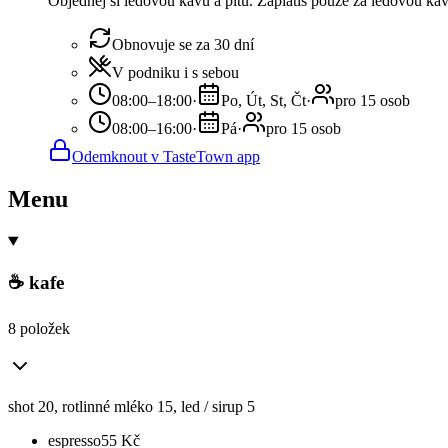
Objednej si ledovou kávu a pitu. Zaplatíš pouze za ledovou káv
Obnovuje se za 30 dní
V podniku i s sebou
08:00–18:00
·
Po, Út, St, Čt
·
pro 15 osob
08:00–16:00
·
Pá
·
pro 15 osob
Odemknout v TasteTown app
Menu
☕ kafe
8 položek
shot 20, rotlinné mléko 15, led / sirup 5
espresso
55
Kč