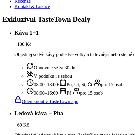
Recenze
Kontakt & Lokace
Exkluzivní TasteTown Dealy
Káva 1+1
−
100
Kč
Objednej si dvě kávy podle tvé volby a tu levnější nebo stejné
Obnovuje se za 30 dní
V podniku i s sebou
08:00–18:00
·
Po, Út, St, Čt
·
pro 15 osob
08:00–16:00
·
Pá
·
pro 15 osob
Odemknout v TasteTown app
Ledová káva + Pita
−
60
Kč