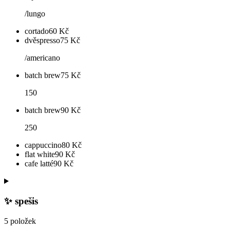
/lungo
cortado
60
Kč
dvěspresso
75
Kč
/americano
batch brew
75
Kč
150
batch brew
90
Kč
250
cappuccino
80
Kč
flat white
90
Kč
cafe latté
90
Kč
✨ spešis
5 položek