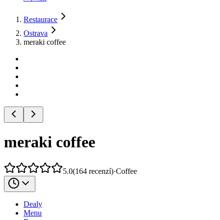
Restaurace
Ostrava
meraki coffee
meraki coffee
5.0
(
164
recenzí
)
·
Coffee
Dealy
Menu