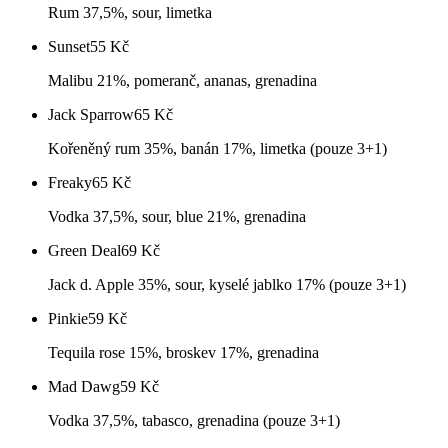
Rum 37,5%, sour, limetka
Sunset
55
Kč
Malibu 21%, pomeranč, ananas, grenadina
Jack Sparrow
65
Kč
Kořeněný rum 35%, banán 17%, limetka (pouze 3+1)
Freaky
65
Kč
Vodka 37,5%, sour, blue 21%, grenadina
Green Deal
69
Kč
Jack d. Apple 35%, sour, kyselé jablko 17% (pouze 3+1)
Pinkie
59
Kč
Tequila rose 15%, broskev 17%, grenadina
Mad Dawg
59
Kč
Vodka 37,5%, tabasco, grenadina (pouze 3+1)