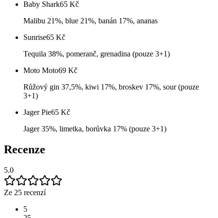
Baby Shark
65
Kč
Malibu 21%, blue 21%, banán 17%, ananas
Sunrise
65
Kč
Tequila 38%, pomeranč, grenadina (pouze 3+1)
Moto Moto
69
Kč
Růžový gin 37,5%, kiwi 17%, broskev 17%, sour (pouze
3+1)
Jager Pie
65
Kč
Jager 35%, limetka, borůvka 17% (pouze 3+1)
Recenze
5.0
Ze 25 recenzí
5
25