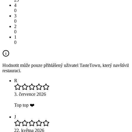
4
0
3
0
2
0
1
0
Hodnotit může pouze přihlášený uživatel TasteTown, který navštívil
restauraci.
R
3. července 2026
Top top ❤️
J
22. května 2026