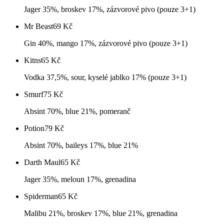
Jager 35%, broskev 17%, zázvorové pivo (pouze 3+1)
Mr Beast
69
Kč
Gin 40%, mango 17%, zázvorové pivo (pouze 3+1)
Kitns
65
Kč
Vodka 37,5%, sour, kyselé jablko 17% (pouze 3+1)
Smurf
75
Kč
Absint 70%, blue 21%, pomeranč
Potion
79
Kč
Absint 70%, baileys 17%, blue 21%
Darth Maul
65
Kč
Jager 35%, meloun 17%, grenadina
Spiderman
65
Kč
Malibu 21%, broskev 17%, blue 21%, grenadina