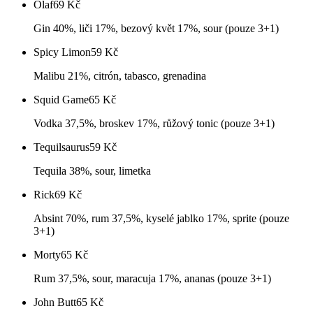
Olaf
69
Kč
Gin 40%, liči 17%, bezový květ 17%, sour (pouze 3+1)
Spicy Limon
59
Kč
Malibu 21%, citrón, tabasco, grenadina
Squid Game
65
Kč
Vodka 37,5%, broskev 17%, růžový tonic (pouze 3+1)
Tequilsaurus
59
Kč
Tequila 38%, sour, limetka
Rick
69
Kč
Absint 70%, rum 37,5%, kyselé jablko 17%, sprite (pouze
3+1)
Morty
65
Kč
Rum 37,5%, sour, maracuja 17%, ananas (pouze 3+1)
John Butt
65
Kč