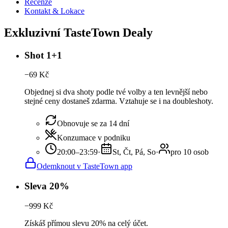
Recenze
Kontakt & Lokace
Exkluzivní TasteTown Dealy
Shot 1+1
−
69
Kč
Objednej si dva shoty podle tvé volby a ten levnější nebo
stejné ceny dostaneš zdarma. Vztahuje se i na doubleshoty.
Obnovuje se za 14 dní
Konzumace v podniku
20:00–23:59
·
St, Čt, Pá, So
·
pro 10 osob
Odemknout v TasteTown app
Sleva 20%
−
999
Kč
Získáš přímou slevu 20% na celý účet.