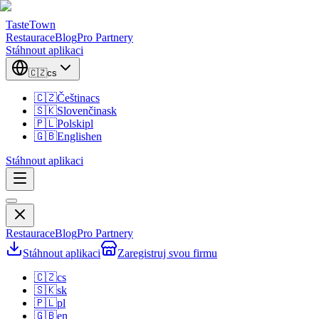
TasteTown
Restaurace
Blog
Pro Partnery
Stáhnout aplikaci
🇨🇿
cs
🇨🇿
Čeština
cs
🇸🇰
Slovenčina
sk
🇵🇱
Polski
pl
🇬🇧
English
en
Stáhnout aplikaci
Restaurace
Blog
Pro Partnery
Stáhnout aplikaci
Zaregistruj svou firmu
🇨🇿
cs
🇸🇰
sk
🇵🇱
pl
🇬🇧
en