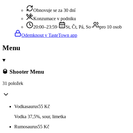
Obnovuje se za 30 dní
Konzumace v podniku
20:00–23:59
·
St, Čt, Pá, So
·
pro 10 osob
Odemknout v TasteTown app
Menu
🥃 Shooter Menu
31 položek
Vodkasaurus
55
Kč
Vodka 37,5%, sour, limetka
Rumosaurus
55
Kč