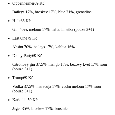
Oppenheimer
69
Kč
Baileys 17%, broskev 17%, blue 21%, grenadina
Hulk
65
Kč
Gin 40%, meloun 17%, máta, limetka (pouze 3+1)
Last One
79
Kč
Absint 70%, baileys 17%, kahlua 16%
Diddy Party
69
Kč
Citrónový gin 37,5%, mango 17%, bezový květ 17%, sour
(pouze 3+1)
Trump
69
Kč
Vodka 37,5%, maracuja 17%, vodní meloun 17%, sour
(pouze 3+1)
Karkulka
59
Kč
Jager 35%, broskev 17%, brusinka