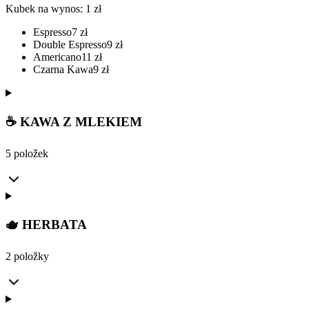
Kubek na wynos: 1 zł
Espresso
7
zł
Double Espresso
9
zł
Americano
11
zł
Czarna Kawa
9
zł
☕ KAWA Z MLEKIEM
5 položek
🫖 HERBATA
2 položky