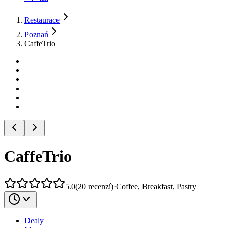
Restaurace
Poznań
CaffeTrio
CaffeTrio
5.0
(
20
recenzí
)
·
Coffee, Breakfast, Pastry
Dealy