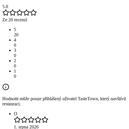
5.0
Ze 20 recenzí
5
20
4
0
3
0
2
0
1
0
Hodnotit může pouze přihlášený uživatel TasteTown, který navštívil
restauraci.
O
1. srpna 2026