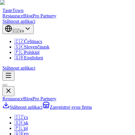
TasteTown
Restaurace
Blog
Pro Partnery
Stáhnout aplikaci
🇨🇿
cs
🇨🇿
Čeština
cs
🇸🇰
Slovenčina
sk
🇵🇱
Polski
pl
🇬🇧
English
en
Stáhnout aplikaci
Restaurace
Blog
Pro Partnery
Stáhnout aplikaci
Zaregistruj svou firmu
🇨🇿
cs
🇸🇰
sk
🇵🇱
pl
🇬🇧
en