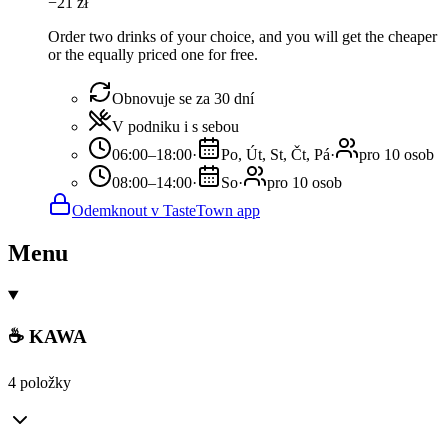
−
21
zł
Order two drinks of your choice, and you will get the cheaper
or the equally priced one for free.
Obnovuje se za 30 dní
V podniku i s sebou
06:00–18:00
·
Po, Út, St, Čt, Pá
·
pro 10 osob
08:00–14:00
·
So
·
pro 10 osob
Odemknout v TasteTown app
Menu
☕ KAWA
4 položky