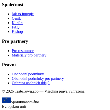
Společnost
Jak to funguje
Ceník
Kariéra
FAQ
E-shop
Pro partnery
Pro restaurace
Materiály pro partnery
Právní
Obchodní podmínky
Obchodní podmínky pro partnery
Ochrana osobních údajů
© 2026 TasteTown.app — Všechna práva vyhrazena.
Spolufinancováno
Evropskou unií