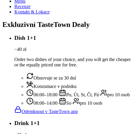
Menu
Recenze
Kontakt & Lokace
Exkluzivní TasteTown Dealy
Dish 1+1
−
40
zł
Order two dishes of your choice, and you will get the cheaper
or the equally priced one for free.
Obnovuje se za 30 dní
Konzumace v podniku
06:00–18:00
·
Po, Út, St, Čt, Pá
·
pro 10 osob
08:00–14:00
·
So
·
pro 10 osob
Odemknout v TasteTown app
Drink 1+1