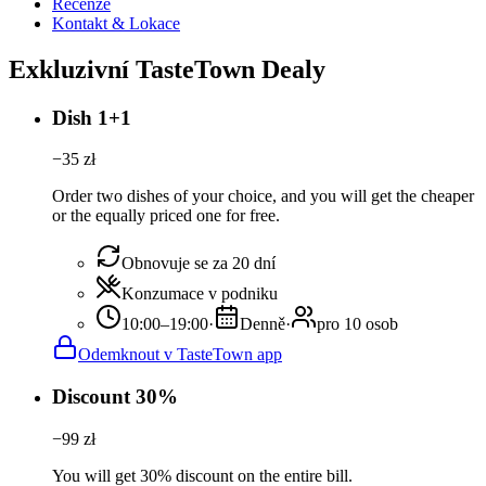
Recenze
Kontakt & Lokace
Exkluzivní TasteTown Dealy
Dish 1+1
−
35
zł
Order two dishes of your choice, and you will get the cheaper
or the equally priced one for free.
Obnovuje se za 20 dní
Konzumace v podniku
10:00–19:00
·
Denně
·
pro 10 osob
Odemknout v TasteTown app
Discount 30%
−
99
zł
You will get 30% discount on the entire bill.