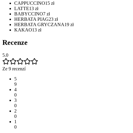
CAPPUCCINO
15
zł
LATTE
13
zł
BABYCCINO
7
zł
HERBATA PIAG
23
zł
HERBATA GRYCZANA
19
zł
KAKAO
13
zł
Recenze
5.0
Ze 9 recenzí
5
9
4
0
3
0
2
0
1
0