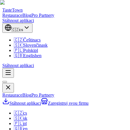
TasteTown
Restaurace
Blog
Pro Partnery
Stáhnout aplikaci
🇨🇿
cs
🇨🇿
Čeština
cs
🇸🇰
Slovenčina
sk
🇵🇱
Polski
pl
🇬🇧
English
en
Stáhnout aplikaci
Restaurace
Blog
Pro Partnery
Stáhnout aplikaci
Zaregistruj svou firmu
🇨🇿
cs
🇸🇰
sk
🇵🇱
pl
🇬🇧
en