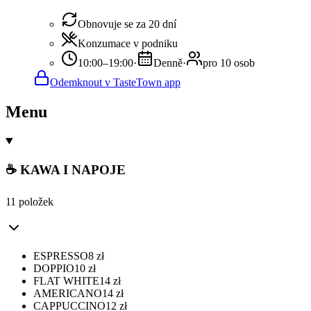
Obnovuje se za 20 dní
Konzumace v podniku
10:00–19:00
·
Denně
·
pro 10 osob
Odemknout v TasteTown app
Menu
☕ KAWA I NAPOJE
11 položek
ESPRESSO
8
zł
DOPPIO
10
zł
FLAT WHITE
14
zł
AMERICANO
14
zł
CAPPUCCINO
12
zł