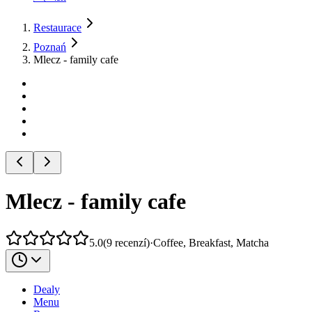
Restaurace
Poznań
Mlecz - family cafe
Mlecz - family cafe
5.0
(
9
recenzí
)
·
Coffee, Breakfast, Matcha
Dealy
Menu