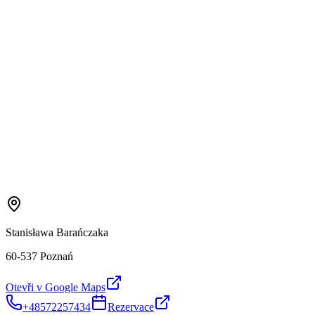
Stanisława Barańczaka
60-537 Poznań
Otevři v Google Maps
+48572257434
Rezervace