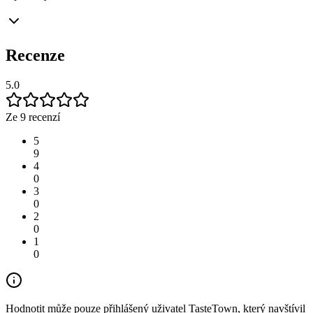
Recenze
5.0
Ze 9 recenzí
5
9
4
0
3
0
2
0
1
0
Hodnotit může pouze přihlášený uživatel TasteTown, který navštívil