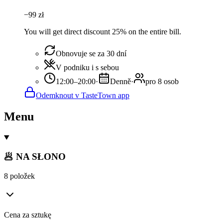
−
99
zł
You will get direct discount 25% on the entire bill.
Obnovuje se za 30 dní
V podniku i s sebou
12:00–20:00
·
Denně
·
pro 8 osob
Odemknout v TasteTown app
Menu
🥟 NA SŁONO
8 položek
Cena za sztukę