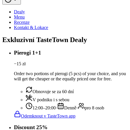
Dealy
Menu
Recenze
Kontakt & Lokace
Exkluzivní TasteTown Dealy
Pierogi 1+1
−
15
zł
Order two portions of pierogi (5 pcs) of your choice, and you
will get the cheaper or the equally priced one for free.
Obnovuje se za 60 dní
V podniku i s sebou
12:00–20:00
·
Denně
·
pro 8 osob
Odemknout v TasteTown app
Discount 25%