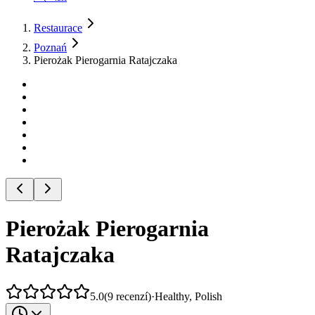
Restaurace
Poznań
Pierożak Pierogarnia Ratajczaka
Pierożak Pierogarnia
Ratajczaka
5.0
(
9
recenzí
)
·
Healthy, Polish