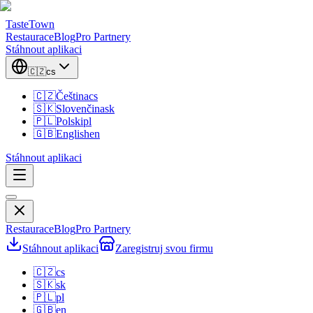
TasteTown
Restaurace
Blog
Pro Partnery
Stáhnout aplikaci
🇨🇿
cs
🇨🇿
Čeština
cs
🇸🇰
Slovenčina
sk
🇵🇱
Polski
pl
🇬🇧
English
en
Stáhnout aplikaci
Restaurace
Blog
Pro Partnery
Stáhnout aplikaci
Zaregistruj svou firmu
🇨🇿
cs
🇸🇰
sk
🇵🇱
pl
🇬🇧
en