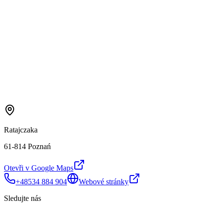
Ratajczaka
61-814 Poznań
Otevři v Google Maps
+48534 884 904
Webové stránky
Sledujte nás