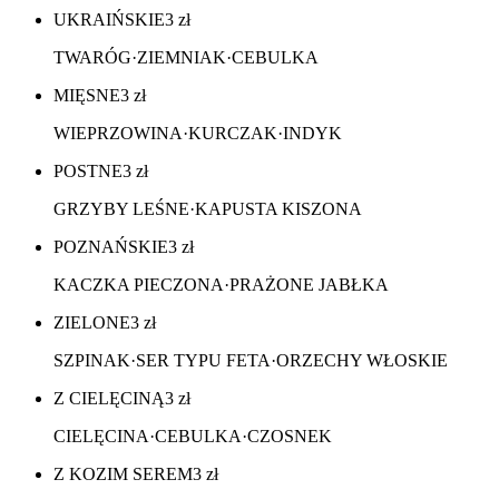
UKRAIŃSKIE
3
zł
TWARÓG·ZIEMNIAK·CEBULKA
MIĘSNE
3
zł
WIEPRZOWINA·KURCZAK·INDYK
POSTNE
3
zł
GRZYBY LEŚNE·KAPUSTA KISZONA
POZNAŃSKIE
3
zł
KACZKA PIECZONA·PRAŻONE JABŁKA
ZIELONE
3
zł
SZPINAK·SER TYPU FETA·ORZECHY WŁOSKIE
Z CIELĘCINĄ
3
zł
CIELĘCINA·CEBULKA·CZOSNEK
Z KOZIM SEREM
3
zł