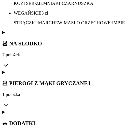
KOZI SER·ZIEMNIAKI·CZARNUSZKA
WEGAŃSKIE
3
zł
STRĄCZKI·MARCHEW·MASŁO ORZECHOWE·IMBIR
🥟 NA SŁODKO
7 položek
🥟 PIEROGI Z MĄKI GRYCZANEJ
1 položka
🥗 DODATKI