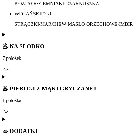
KOZI SER·ZIEMNIAKI·CZARNUSZKA
WEGAŃSKIE
3
zł
STRĄCZKI·MARCHEW·MASŁO ORZECHOWE·IMBIR
🥟 NA SŁODKO
7 položek
🥟 PIEROGI Z MĄKI GRYCZANEJ
1 položka
🥗 DODATKI