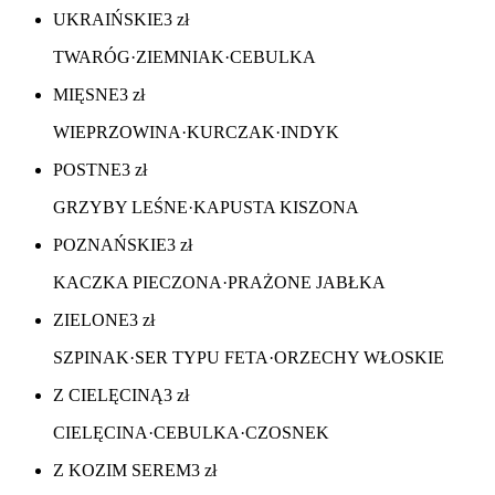
UKRAIŃSKIE
3
zł
TWARÓG·ZIEMNIAK·CEBULKA
MIĘSNE
3
zł
WIEPRZOWINA·KURCZAK·INDYK
POSTNE
3
zł
GRZYBY LEŚNE·KAPUSTA KISZONA
POZNAŃSKIE
3
zł
KACZKA PIECZONA·PRAŻONE JABŁKA
ZIELONE
3
zł
SZPINAK·SER TYPU FETA·ORZECHY WŁOSKIE
Z CIELĘCINĄ
3
zł
CIELĘCINA·CEBULKA·CZOSNEK
Z KOZIM SEREM
3
zł