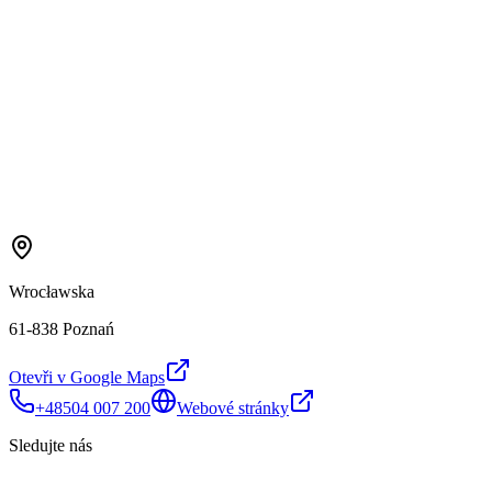
Wrocławska
61-838 Poznań
Otevři v Google Maps
+48504 007 200
Webové stránky
Sledujte nás