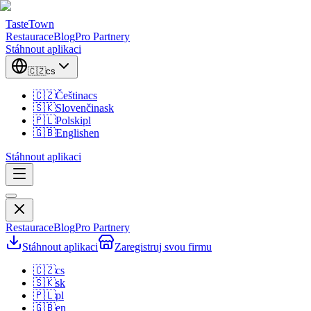
TasteTown
Restaurace
Blog
Pro Partnery
Stáhnout aplikaci
🇨🇿
cs
🇨🇿
Čeština
cs
🇸🇰
Slovenčina
sk
🇵🇱
Polski
pl
🇬🇧
English
en
Stáhnout aplikaci
Restaurace
Blog
Pro Partnery
Stáhnout aplikaci
Zaregistruj svou firmu
🇨🇿
cs
🇸🇰
sk
🇵🇱
pl
🇬🇧
en