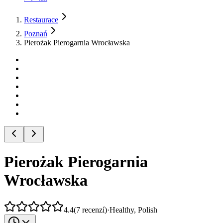
Restaurace
Poznań
Pierożak Pierogarnia Wrocławska
Pierożak Pierogarnia
Wrocławska
4.4
(
7
recenzí
)
·
Healthy, Polish