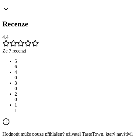
Recenze
4.4
Ze 7 recenzí
5
6
4
0
3
0
2
0
1
1
Hodnotit může pouze přihlášený uživatel TasteTown, který navštívil