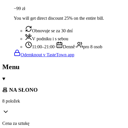
−
99
zł
You will get direct discount 25% on the entire bill.
Obnovuje se za 30 dní
V podniku i s sebou
11:00–21:00
·
Denně
·
pro 8 osob
Odemknout v TasteTown app
Menu
🥟 NA SŁONO
8 položek
Cena za sztukę