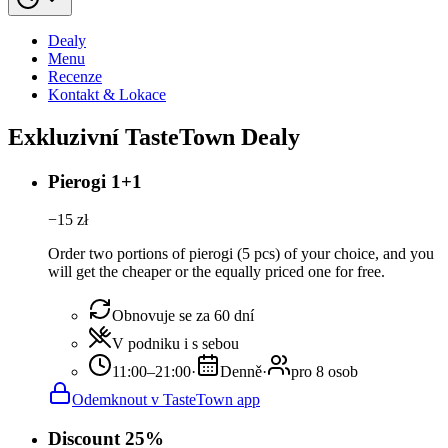
Dealy
Menu
Recenze
Kontakt & Lokace
Exkluzivní TasteTown Dealy
Pierogi 1+1
−
15
zł
Order two portions of pierogi (5 pcs) of your choice, and you
will get the cheaper or the equally priced one for free.
Obnovuje se za 60 dní
V podniku i s sebou
11:00–21:00
·
Denně
·
pro 8 osob
Odemknout v TasteTown app
Discount 25%