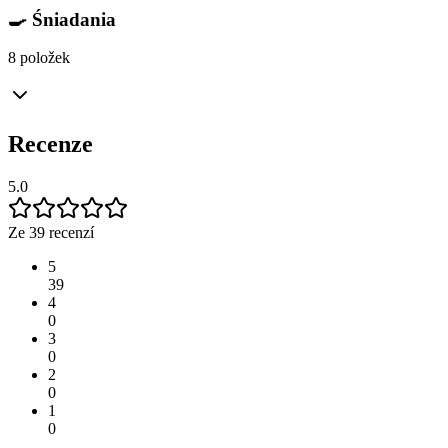
🍳 Śniadania
8 položek
Recenze
5.0
Ze 39 recenzí
5
39
4
0
3
0
2
0
1
0