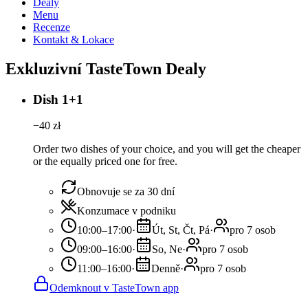
Dealy
Menu
Recenze
Kontakt & Lokace
Exkluzivní TasteTown Dealy
Dish 1+1
−
40
zł
Order two dishes of your choice, and you will get the cheaper
or the equally priced one for free.
Obnovuje se za 30 dní
Konzumace v podniku
10:00–17:00
·
Út, St, Čt, Pá
·
pro 7 osob
09:00–16:00
·
So, Ne
·
pro 7 osob
11:00–16:00
·
Denně
·
pro 7 osob
Odemknout v TasteTown app