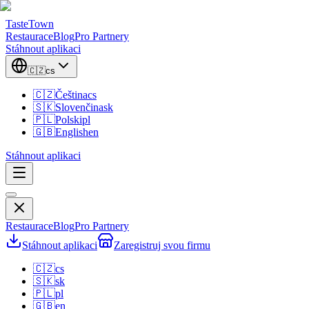
TasteTown
Restaurace
Blog
Pro Partnery
Stáhnout aplikaci
🇨🇿
cs
🇨🇿
Čeština
cs
🇸🇰
Slovenčina
sk
🇵🇱
Polski
pl
🇬🇧
English
en
Stáhnout aplikaci
Restaurace
Blog
Pro Partnery
Stáhnout aplikaci
Zaregistruj svou firmu
🇨🇿
cs
🇸🇰
sk
🇵🇱
pl
🇬🇧
en