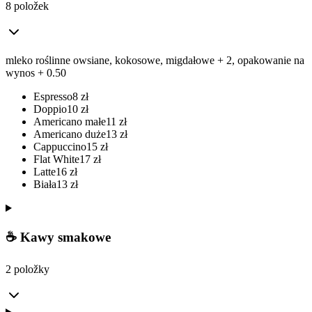
8 položek
mleko roślinne owsiane, kokosowe, migdałowe + 2, opakowanie na
wynos + 0.50
Espresso
8
zł
Doppio
10
zł
Americano małe
11
zł
Americano duże
13
zł
Cappuccino
15
zł
Flat White
17
zł
Latte
16
zł
Biała
13
zł
☕ Kawy smakowe
2 položky