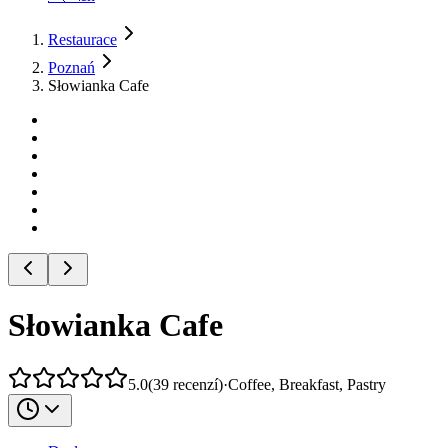
Restaurace
Poznań
Słowianka Cafe
Słowianka Cafe
5.0
(
39
recenzí
)
·
Coffee, Breakfast, Pastry