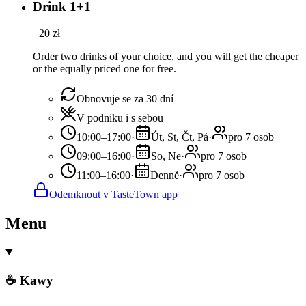
Drink 1+1
−
20
zł
Order two drinks of your choice, and you will get the cheaper
or the equally priced one for free.
Obnovuje se za 30 dní
V podniku i s sebou
10:00–17:00
·
Út, St, Čt, Pá
·
pro 7 osob
09:00–16:00
·
So, Ne
·
pro 7 osob
11:00–16:00
·
Denně
·
pro 7 osob
Odemknout v TasteTown app
Menu
☕ Kawy