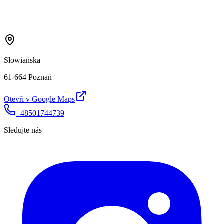
Słowiańska
61-664 Poznań
Otevři v Google Maps
+48501744739
Sledujte nás