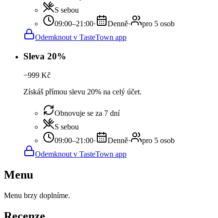
S sebou
09:00–21:00
·
Denně
·
pro 5 osob
Odemknout v TasteTown app
Sleva 20%
−
999
Kč
Získáš přímou slevu 20% na celý účet.
Obnovuje se za 7 dní
S sebou
09:00–21:00
·
Denně
·
pro 5 osob
Odemknout v TasteTown app
Menu
Menu brzy doplníme.
Recenze