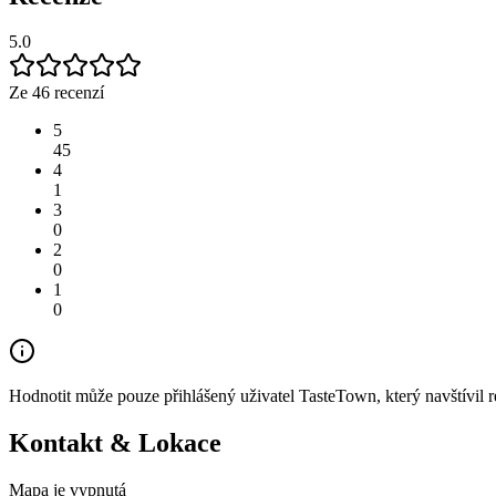
5.0
Ze 46 recenzí
5
45
4
1
3
0
2
0
1
0
Hodnotit může pouze přihlášený uživatel TasteTown, který navštívil re
Kontakt & Lokace
Mapa je vypnutá