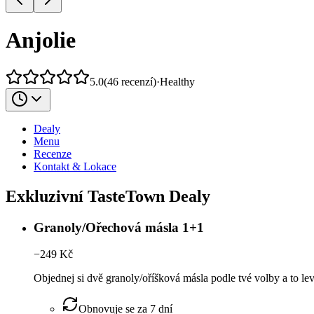
Anjolie
5.0
(
46
recenzí
)
·
Healthy
Dealy
Menu
Recenze
Kontakt & Lokace
Exkluzivní TasteTown Dealy
Granoly/Ořechová másla 1+1
−
249
Kč
Objednej si dvě granoly/oříšková másla podle tvé volby a to le
Obnovuje se za 7 dní