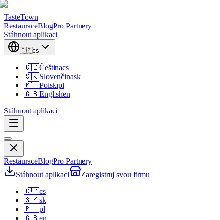
TasteTown
Restaurace
Blog
Pro Partnery
Stáhnout aplikaci
🇨🇿
cs
🇨🇿
Čeština
cs
🇸🇰
Slovenčina
sk
🇵🇱
Polski
pl
🇬🇧
English
en
Stáhnout aplikaci
Restaurace
Blog
Pro Partnery
Stáhnout aplikaci
Zaregistruj svou firmu
🇨🇿
cs
🇸🇰
sk
🇵🇱
pl
🇬🇧
en