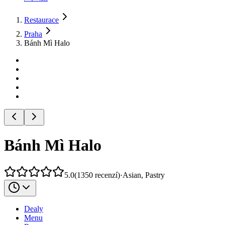
Restaurace
Praha
Bánh Mì Halo
Bánh Mì Halo
5.0
(
1350
recenzí
)
·
Asian, Pastry
Dealy
Menu