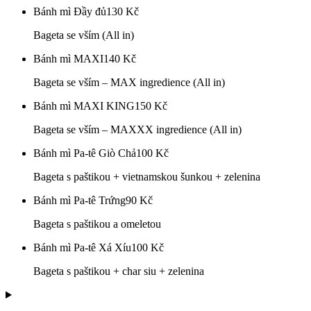
Bánh mì Đầy đủ
130
Kč
Bageta se vším (All in)
Bánh mì MAXI
140
Kč
Bageta se vším – MAX ingredience (All in)
Bánh mì MAXI KING
150
Kč
Bageta se vším – MAXXX ingredience (All in)
Bánh mì Pa-tê Giò Chả
100
Kč
Bageta s paštikou + vietnamskou šunkou + zelenina
Bánh mì Pa-tê Trứng
90
Kč
Bageta s paštikou a omeletou
Bánh mì Pa-tê Xá Xíu
100
Kč
Bageta s paštikou + char siu + zelenina