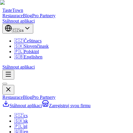
TasteTown
Restaurace
Blog
Pro Partnery
Stáhnout aplikaci
🇨🇿
cs
🇨🇿
Čeština
cs
🇸🇰
Slovenčina
sk
🇵🇱
Polski
pl
🇬🇧
English
en
Stáhnout aplikaci
Restaurace
Blog
Pro Partnery
Stáhnout aplikaci
Zaregistruj svou firmu
🇨🇿
cs
🇸🇰
sk
🇵🇱
pl
🇬🇧
en