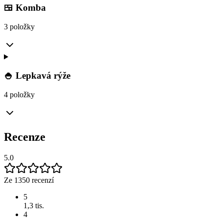
🍱 Komba
3 položky
🍚 Lepkavá rýže
4 položky
Recenze
5.0
Ze 1350 recenzí
5
1,3 tis.
4