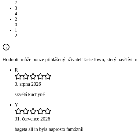
7
3
4
2
0
1
2
Hodnotit může pouze přihlášený uživatel TasteTown, který navštívil re
R
3. srpna 2026
skvělá kuchyně
Y
31. července 2026
bageta all in byla naprosto famózní!