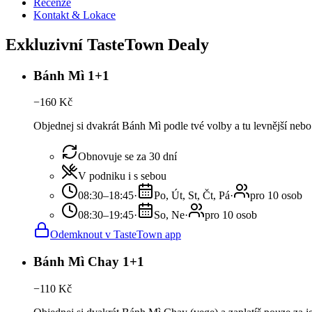
Recenze
Kontakt & Lokace
Exkluzivní TasteTown Dealy
Bánh Mì 1+1
−
160
Kč
Objednej si dvakrát Bánh Mì podle tvé volby a tu levnější nebo
Obnovuje se za 30 dní
V podniku i s sebou
08:30–18:45
·
Po, Út, St, Čt, Pá
·
pro 10 osob
08:30–19:45
·
So, Ne
·
pro 10 osob
Odemknout v TasteTown app
Bánh Mì Chay 1+1
−
110
Kč