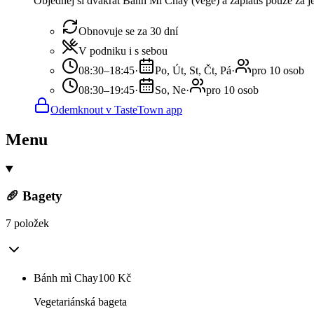
Objednej si dvakrát Bánh Mì Chay (vege) a zaplatíš pouze za j
Obnovuje se za 30 dní
V podniku i s sebou
08:30–18:45
·
Po, Út, St, Čt, Pá
·
pro 10 osob
08:30–19:45
·
So, Ne
·
pro 10 osob
Odemknout v TasteTown app
Menu
🥖 Bagety
7 položek
Bánh mì Chay
100
Kč
Vegetariánská bageta