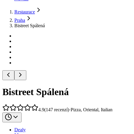
Restaurace
Praha
Bistreet Spálená
Bistreet Spálená
4.9
(
147
recenzí
)
·
Pizza, Oriental, Italian
Dealy