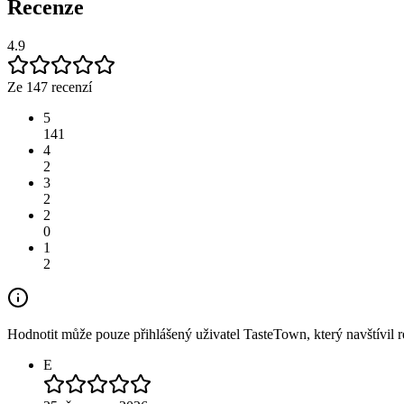
Recenze
4.9
Ze 147 recenzí
5
141
4
2
3
2
2
0
1
2
Hodnotit může pouze přihlášený uživatel TasteTown, který navštívil re
E