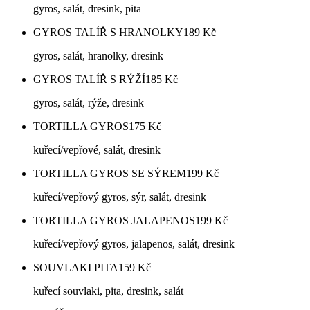
gyros, salát, dresink, pita
GYROS TALÍŘ S HRANOLKY
189
Kč
gyros, salát, hranolky, dresink
GYROS TALÍŘ S RÝŽÍ
185
Kč
gyros, salát, rýže, dresink
TORTILLA GYROS
175
Kč
kuřecí/vepřové, salát, dresink
TORTILLA GYROS SE SÝREM
199
Kč
kuřecí/vepřový gyros, sýr, salát, dresink
TORTILLA GYROS JALAPENOS
199
Kč
kuřecí/vepřový gyros, jalapenos, salát, dresink
SOUVLAKI PITA
159
Kč
kuřecí souvlaki, pita, dresink, salát