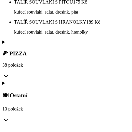
TALÍŘ SOUVLAKI S PITOU
175
Kč
kuřecí souvlaki, salát, dresink, pita
TALÍŘ SOUVLAKI S HRANOLKY
189
Kč
kuřecí souvlaki, salát, dresink, hranolky
🍕 PIZZA
38 položek
🍽️ Ostatní
10 položek