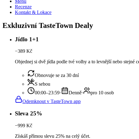
Menu
Recenze
Kontakt & Lokace
Exkluzivní TasteTown Dealy
Jídlo 1+1
−
389
Kč
Objednej si dvě jídla podle tvé volby a to levnější nebo stejné
Obnovuje se za 30 dní
S sebou
00:00–23:59
·
Denně
·
pro 10 osob
Odemknout v TasteTown app
Sleva 25%
−
999
Kč
Získáš přímou slevu 25% na celý účet.