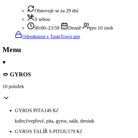
Obnovuje se za 29 dní
S sebou
00:00–23:59
·
Denně
·
pro 10 osob
Odemknout v TasteTown app
Menu
🥙 GYROS
10 položek
GYROS PITA
149
Kč
kuřecí/vepřové, pita, gyros, salát, dresink
GYROS TALÍŘ S PITOU
179
Kč