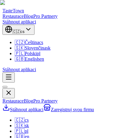
TasteTown
Restaurace
Blog
Pro Partnery
Stáhnout aplikaci
🇨🇿
cs
🇨🇿
Čeština
cs
🇸🇰
Slovenčina
sk
🇵🇱
Polski
pl
🇬🇧
English
en
Stáhnout aplikaci
Restaurace
Blog
Pro Partnery
Stáhnout aplikaci
Zaregistruj svou firmu
🇨🇿
cs
🇸🇰
sk
🇵🇱
pl
🇬🇧
en