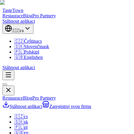
TasteTown
Restaurace
Blog
Pro Partnery
Stáhnout aplikaci
🇨🇿
cs
🇨🇿
Čeština
cs
🇸🇰
Slovenčina
sk
🇵🇱
Polski
pl
🇬🇧
English
en
Stáhnout aplikaci
Restaurace
Blog
Pro Partnery
Stáhnout aplikaci
Zaregistruj svou firmu
🇨🇿
cs
🇸🇰
sk
🇵🇱
pl
🇬🇧
en