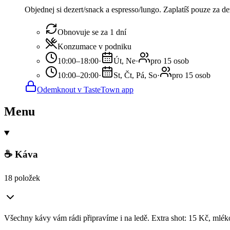
Objednej si dezert/snack a espresso/lungo. Zaplatíš pouze za d
Obnovuje se za 1 dní
Konzumace v podniku
10:00–18:00
·
Út, Ne
·
pro 15 osob
10:00–20:00
·
St, Čt, Pá, So
·
pro 15 osob
Odemknout v TasteTown app
Menu
☕ Káva
18 položek
Všechny kávy vám rádi připravíme i na ledě. Extra shot: 15 Kč, mléko