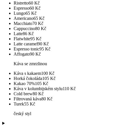
Ristretto
60
Kč
Espresso
60
Kč
Lungo
65
Kč
Americano
65
Kč
Macchiato
70
Kč
Cappuccino
80
Kč
Latte
86
Kč
Flatwhite
95
Kč
Latte caramel
90
Kč
Espresso tonic
95
Kč
Affogato
90
Kč
Káva se zmrzlinou
Káva s kakaem
100
Kč
Horká čokoláda
105
Kč
Kakao 70%
105
Kč
Káva v kolumbijském stylu
110
Kč
Cold brew
80
Kč
Filtrovaná káva
80
Kč
Turek
55
Kč
český styl