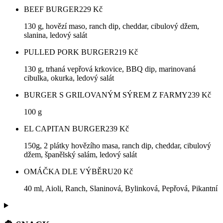
BEEF BURGER
229
Kč
130 g, hovězí maso, ranch dip, cheddar, cibulový džem,
slanina, ledový salát
PULLED PORK BURGER
219
Kč
130 g, trhaná vepřová krkovice, BBQ dip, marinovaná
cibulka, okurka, ledový salát
BURGER S GRILOVANÝM SÝREM Z FARMY
239
Kč
100 g
EL CAPITAN BURGER
239
Kč
150g, 2 plátky hovězího masa, ranch dip, cheddar, cibulový
džem, španělský salám, ledový salát
OMÁČKA DLE VÝBĚRU
20
Kč
40 ml, Aioli, Ranch, Slaninová, Bylinková, Pepřová, Pikantní