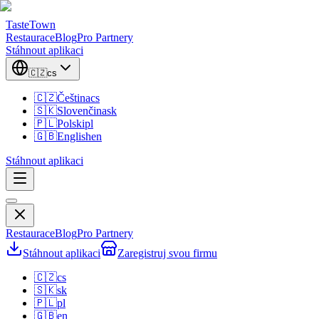
TasteTown
Restaurace
Blog
Pro Partnery
Stáhnout aplikaci
🇨🇿
cs
🇨🇿
Čeština
cs
🇸🇰
Slovenčina
sk
🇵🇱
Polski
pl
🇬🇧
English
en
Stáhnout aplikaci
Restaurace
Blog
Pro Partnery
Stáhnout aplikaci
Zaregistruj svou firmu
🇨🇿
cs
🇸🇰
sk
🇵🇱
pl
🇬🇧
en