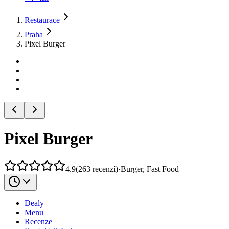
Restaurace
Praha
Pixel Burger
Pixel Burger
4.9
(
263
recenzí
)
·
Burger, Fast Food
Dealy
Menu
Recenze