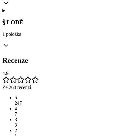
🍾 LODĚ
1 položka
Recenze
4.9
Ze 263 recenzí
5
247
4
7
3
3
2
1