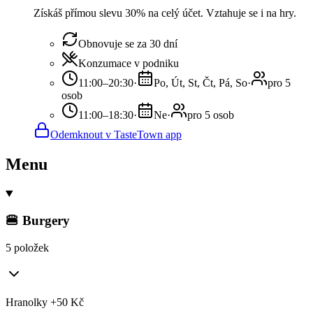
Získáš přímou slevu 30% na celý účet. Vztahuje se i na hry.
Obnovuje se za 30 dní
Konzumace v podniku
11:00–20:30
·
Po, Út, St, Čt, Pá, So
·
pro 5
osob
11:00–18:30
·
Ne
·
pro 5 osob
Odemknout v TasteTown app
Menu
🍔 Burgery
5 položek
Hranolky +50 Kč