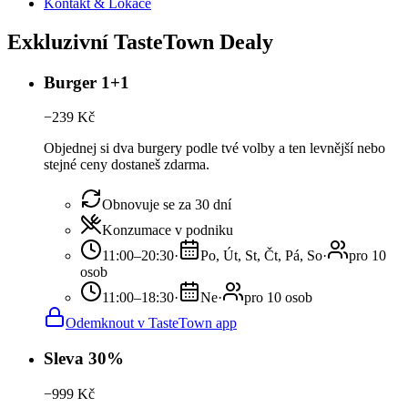
Kontakt & Lokace
Exkluzivní TasteTown Dealy
Burger 1+1
−
239
Kč
Objednej si dva burgery podle tvé volby a ten levnější nebo
stejné ceny dostaneš zdarma.
Obnovuje se za 30 dní
Konzumace v podniku
11:00–20:30
·
Po, Út, St, Čt, Pá, So
·
pro 10
osob
11:00–18:30
·
Ne
·
pro 10 osob
Odemknout v TasteTown app
Sleva 30%
−
999
Kč